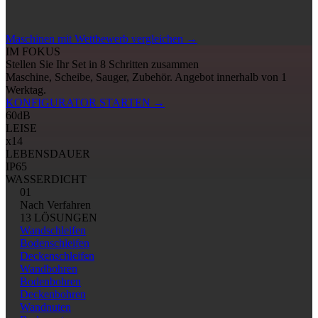
Maschinen mit Wettbewerb vergleichen
→
IM FOKUS
Stellen Sie Ihr Set in 8 Schritten zusammen
Maschine, Scheibe, Sauger, Zubehör. Angebot innerhalb von 1
Werktag.
KONFIGURATOR STARTEN
→
60
dB
LEISE
x14
LEBENSDAUER
IP65
WASSERDICHT
01
Nach Verfahren
13 LÖSUNGEN
Wandschleifen
Bodenschleifen
Deckenschleifen
Wandbohren
Bodenbohren
Deckenbohren
Wandnuten