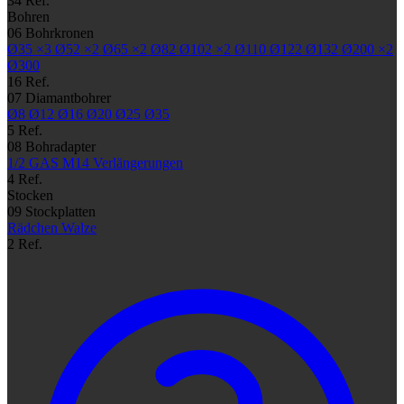
34 Ref.
Bohren
06
Bohrkronen
Ø35
×3
Ø52
×2
Ø65
×2
Ø82
Ø102
×2
Ø110
Ø122
Ø132
Ø200
×2
Ø300
16 Ref.
07
Diamantbohrer
Ø8
Ø12
Ø16
Ø20
Ø25
Ø35
5 Ref.
08
Bohradapter
1/2 GAS
M14
Verlängerungen
4 Ref.
Stocken
09
Stockplatten
Rädchen
Walze
2 Ref.