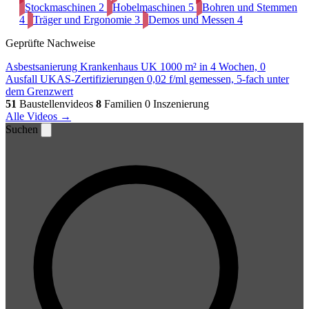
Stockmaschinen
2
Hobelmaschinen
5
Bohren und Stemmen
4
Träger und Ergonomie
3
Demos und Messen
4
Geprüfte Nachweise
Asbestsanierung Krankenhaus UK
1000 m² in 4 Wochen, 0
Ausfall
UKAS-Zertifizierungen
0,02 f/ml gemessen, 5-fach unter
dem Grenzwert
51
Baustellenvideos
8
Familien
0 Inszenierung
Alle Videos →
Suchen