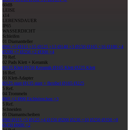
60
dB
LEISE
x14
LEBENSDAUER
IP65
WASSERDICHT
Schleifen
01
Diamantteller
Ø90
×5
Ø115
×15
Ø125
×13
Ø140
×3
Ø150
Ø165
×16
Ø180
×4
Ø200
×7
Ø250
×2
Ø300
×4
70 Ref.
02
Pads
Klett + Keramik
Ø135
Klett
Ø150
Keramik
Ø165
Klett
Ø225
Klett
16 Ref.
03
Klett-Adapter
Ø125
starr
Ø135
starr + flexibel
Ø165
Ø225
5 Ref.
04
Trommeln
Ø65
×2
Ø90
Eichhörnchen ×3
5 Ref.
Schneiden
05
Diamantscheiben
Ø80
Ø115
×5
Ø125
×4
Ø150
Ø200
Ø230
×10
Ø250
Ø350
×8
Ø450
Ø600
×2