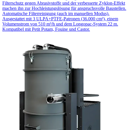
Filterschutz gegen Abrasivstoffe und der verbesserte Zyklon-Effekt
machen ihn zur Hochleistungslösung für anspruchsvolle Baustellen.
Automatische Filterreinigung (auch im manuellen Modus).
Ausgestattet mit 3 ULPA+PTFE-Patronen (36.000 cm²), einem
Volumenstrom von 510 m³/h und dem Longopac-System 22 m.
Kompatibel mit Petit Potam, Fouine und Castor.