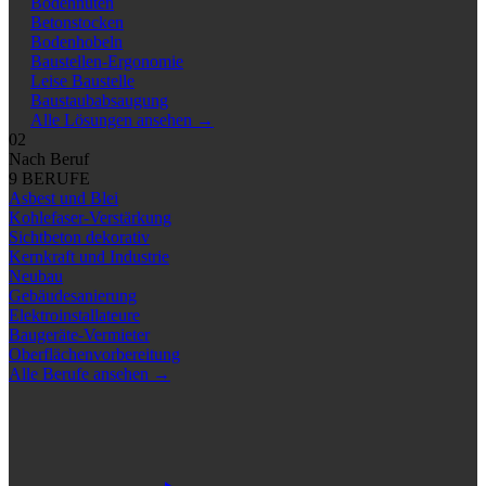
Bodennuten
Betonstocken
Bodenhobeln
Baustellen-Ergonomie
Leise Baustelle
Baustaubabsaugung
Alle Lösungen ansehen
→
02
Nach Beruf
9 BERUFE
Asbest und Blei
Kohlefaser-Verstärkung
Sichtbeton dekorativ
Kernkraft und Industrie
Neubau
Gebäudesanierung
Elektroinstallateure
Baugeräte-Vermieter
Oberflächenvorbereitung
Alle Berufe ansehen
→