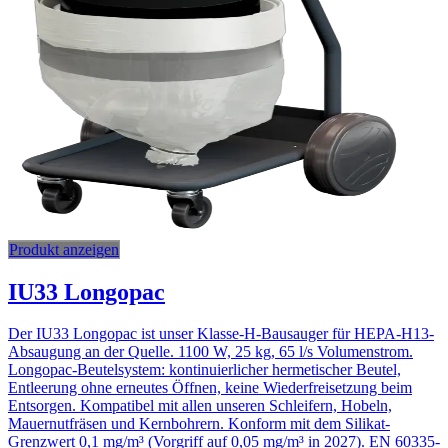
Produkt anzeigen
IU33 Longopac
Der IU33 Longopac ist unser Klasse-H-Bausauger für HEPA-H13-
Absaugung an der Quelle. 1100 W, 25 kg, 65 l/s Volumenstrom.
Longopac-Beutelsystem: kontinuierlicher hermetischer Beutel,
Entleerung ohne erneutes Öffnen, keine Wiederfreisetzung beim
Entsorgen. Kompatibel mit allen unseren Schleifern, Hobeln,
Mauernutfräsen und Kernbohrern. Konform mit dem Silikat-
Grenzwert 0,1 mg/m³ (Vorgriff auf 0,05 mg/m³ in 2027). EN 60335-