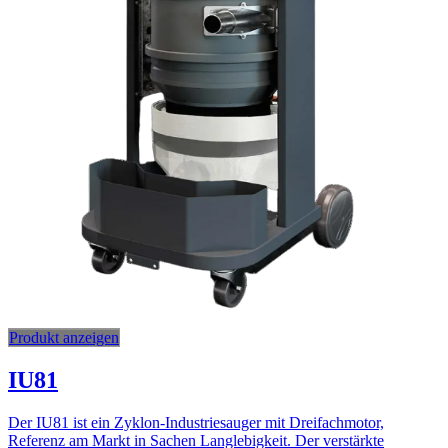
Produkt anzeigen
IU81
Der IU81 ist ein Zyklon-Industriesauger mit Dreifachmotor,
Referenz am Markt in Sachen Langlebigkeit. Der verstärkte