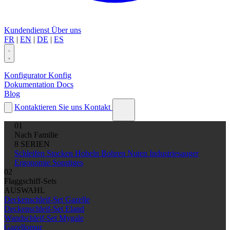
Kundendienst
Über uns
FR
|
EN
|
DE
|
ES
Konfigurator
Konfig
Dokumentation
Docs
Blog
Kontaktieren Sie uns
Kontakt
01
Nach Familie
8 SERIEN
Schleifen
Stocken
Hobeln
Bohren
Nuten
Industriesauger
Ergonomie
Sonstiges
02
Flaggschiff-Sets
AUSWAHL
Deckenschleif-Set Gazelle
Deckenschleif-Set Eland
Wandschleif-Set Mygale
Gazellomur