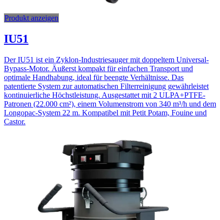
Produkt anzeigen
IU51
Der IU51 ist ein Zyklon-Industriesauger mit doppeltem Universal-
Bypass-Motor. Äußerst kompakt für einfachen Transport und
optimale Handhabung, ideal für beengte Verhältnisse. Das
patentierte System zur automatischen Filterreinigung gewährleistet
kontinuierliche Höchstleistung. Ausgestattet mit 2 ULPA+PTFE-
Patronen (22.000 cm²), einem Volumenstrom von 340 m³/h und dem
Longopac-System 22 m. Kompatibel mit Petit Potam, Fouine und
Castor.