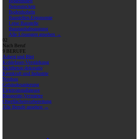
Bodennuten
Betonstocken
Bodenhobeln
Baustellen-Ergonomie
Leise Baustelle
Baustaubabsaugung
Alle Lösungen ansehen
→
02
Nach Beruf
9 BERUFE
Asbest und Blei
Kohlefaser-Verstärkung
Sichtbeton dekorativ
Kernkraft und Industrie
Neubau
Gebäudesanierung
Elektroinstallateure
Baugeräte-Vermieter
Oberflächenvorbereitung
Alle Berufe ansehen
→