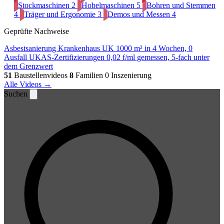
Stockmaschinen
2
Hobelmaschinen
5
Bohren und Stemmen
4
Träger und Ergonomie
3
Demos und Messen
4
Geprüfte Nachweise
Asbestsanierung Krankenhaus UK
1000 m² in 4 Wochen, 0
Ausfall
UKAS-Zertifizierungen
0,02 f/ml gemessen, 5-fach unter
dem Grenzwert
51
Baustellenvideos
8
Familien
0 Inszenierung
Alle Videos →
Suchen