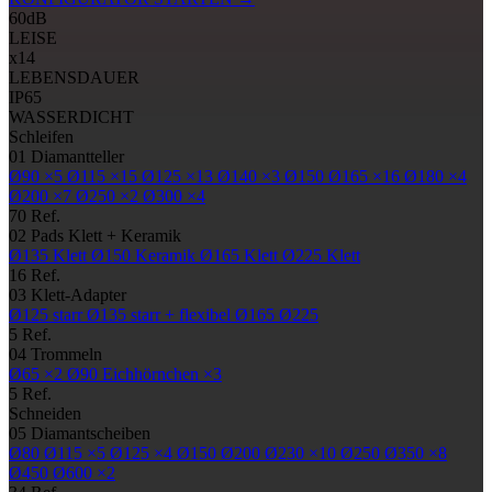
60
dB
LEISE
x14
LEBENSDAUER
IP65
WASSERDICHT
Schleifen
01
Diamantteller
Ø90
×5
Ø115
×15
Ø125
×13
Ø140
×3
Ø150
Ø165
×16
Ø180
×4
Ø200
×7
Ø250
×2
Ø300
×4
70 Ref.
02
Pads
Klett + Keramik
Ø135
Klett
Ø150
Keramik
Ø165
Klett
Ø225
Klett
16 Ref.
03
Klett-Adapter
Ø125
starr
Ø135
starr + flexibel
Ø165
Ø225
5 Ref.
04
Trommeln
Ø65
×2
Ø90
Eichhörnchen ×3
5 Ref.
Schneiden
05
Diamantscheiben
Ø80
Ø115
×5
Ø125
×4
Ø150
Ø200
Ø230
×10
Ø250
Ø350
×8
Ø450
Ø600
×2