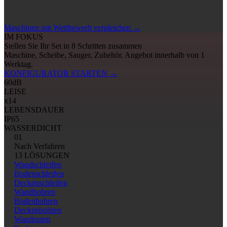
Maschinen mit Wettbewerb vergleichen
→
IM FOKUS
Stellen Sie Ihr Set in 8 Schritten zusammen
Maschine, Scheibe, Sauger, Zubehör. Angebot innerhalb von 1
Werktag.
KONFIGURATOR STARTEN
→
60
dB
LEISE
x14
LEBENSDAUER
IP65
WASSERDICHT
01
Nach Verfahren
13 LÖSUNGEN
Wandschleifen
Bodenschleifen
Deckenschleifen
Wandbohren
Bodenbohren
Deckenbohren
Wandnuten