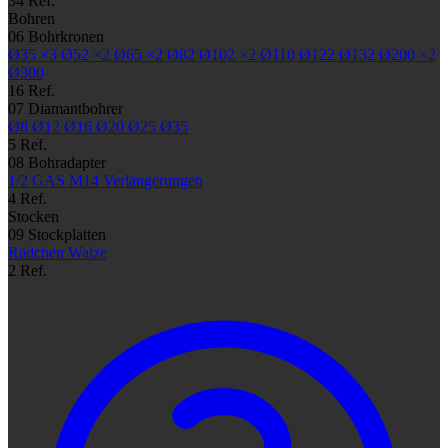
34 Ref.
Bohren
06
Bohrkronen
Ø35
×3
Ø52
×2
Ø65
×2
Ø82
Ø102
×2
Ø110
Ø122
Ø132
Ø200
×2
Ø300
16 Ref.
07
Diamantbohrer
Ø8
Ø12
Ø16
Ø20
Ø25
Ø35
5 Ref.
08
Bohradapter
1/2 GAS
M14
Verlängerungen
4 Ref.
Stocken
09
Stockplatten
Rädchen
Walze
2 Ref.