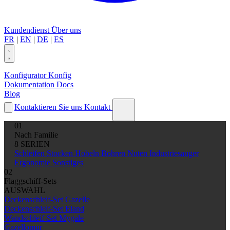
Kundendienst
Über uns
FR
|
EN
|
DE
|
ES
Konfigurator
Konfig
Dokumentation
Docs
Blog
Kontaktieren Sie uns
Kontakt
01
Nach Familie
8 SERIEN
Schleifen
Stocken
Hobeln
Bohren
Nuten
Industriesauger
Ergonomie
Sonstiges
02
Flaggschiff-Sets
AUSWAHL
Deckenschleif-Set Gazelle
Deckenschleif-Set Eland
Wandschleif-Set Mygale
Gazellomur