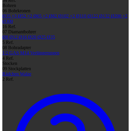
34 Ref.
Bohren
06
Bohrkronen
Ø35
×3
Ø52
×2
Ø65
×2
Ø82
Ø102
×2
Ø110
Ø122
Ø132
Ø200
×2
Ø300
16 Ref.
07
Diamantbohrer
Ø8
Ø12
Ø16
Ø20
Ø25
Ø35
5 Ref.
08
Bohradapter
1/2 GAS
M14
Verlängerungen
4 Ref.
Stocken
09
Stockplatten
Rädchen
Walze
2 Ref.