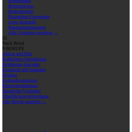
Bodennuten
Betonstocken
Bodenhobeln
Baustellen-Ergonomie
Leise Baustelle
Baustaubabsaugung
Alle Lösungen ansehen
→
02
Nach Beruf
9 BERUFE
Asbest und Blei
Kohlefaser-Verstärkung
Sichtbeton dekorativ
Kernkraft und Industrie
Neubau
Gebäudesanierung
Elektroinstallateure
Baugeräte-Vermieter
Oberflächenvorbereitung
Alle Berufe ansehen
→