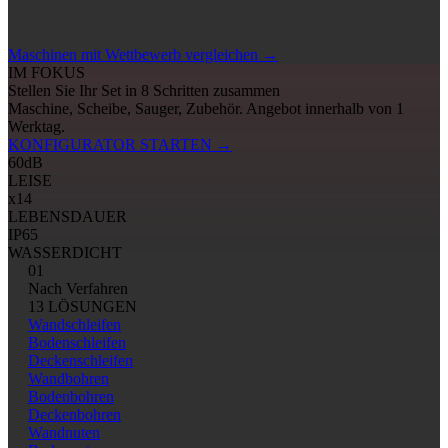
Maschinen mit Wettbewerb vergleichen
→
IM FOKUS
Stellen Sie Ihr Set in 8 Schritten zusammen
Maschine, Scheibe, Sauger, Zubehör. Angebot innerhalb von 1
Werktag.
KONFIGURATOR STARTEN
→
60
dB
LEISE
x14
LEBENSDAUER
IP65
WASSERDICHT
01
Nach Verfahren
13 LÖSUNGEN
Wandschleifen
Bodenschleifen
Deckenschleifen
Wandbohren
Bodenbohren
Deckenbohren
Wandnuten