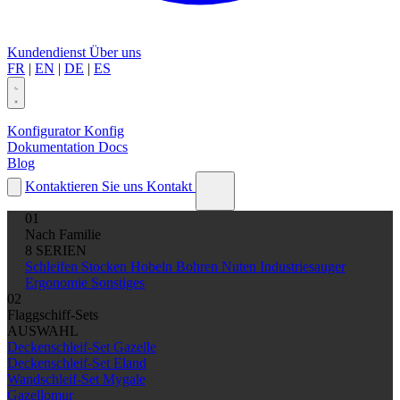
Kundendienst
Über uns
FR
|
EN
|
DE
|
ES
Konfigurator
Konfig
Dokumentation
Docs
Blog
Kontaktieren Sie uns
Kontakt
01
Nach Familie
8 SERIEN
Schleifen
Stocken
Hobeln
Bohren
Nuten
Industriesauger
Ergonomie
Sonstiges
02
Flaggschiff-Sets
AUSWAHL
Deckenschleif-Set Gazelle
Deckenschleif-Set Eland
Wandschleif-Set Mygale
Gazellomur