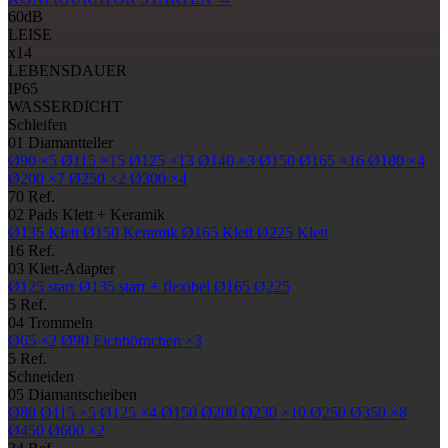
60
dB
LEISE
x14
LEBENSDAUER
IP65
WASSERDICHT
Schleifen
01
Diamantteller
Ø90
×5
Ø115
×15
Ø125
×13
Ø140
×3
Ø150
Ø165
×16
Ø180
×4
Ø200
×7
Ø250
×2
Ø300
×4
70 Ref.
02
Pads
Klett + Keramik
Ø135
Klett
Ø150
Keramik
Ø165
Klett
Ø225
Klett
16 Ref.
03
Klett-Adapter
Ø125
starr
Ø135
starr + flexibel
Ø165
Ø225
5 Ref.
04
Trommeln
Ø65
×2
Ø90
Eichhörnchen ×3
5 Ref.
Schneiden
05
Diamantscheiben
Ø80
Ø115
×5
Ø125
×4
Ø150
Ø200
Ø230
×10
Ø250
Ø350
×8
Ø450
Ø600
×2