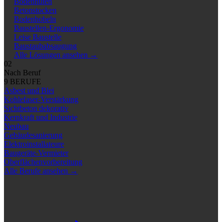
Bodennuten
Betonstocken
Bodenhobeln
Baustellen-Ergonomie
Leise Baustelle
Baustaubabsaugung
Alle Lösungen ansehen
→
02
Nach Beruf
9 BERUFE
Asbest und Blei
Kohlefaser-Verstärkung
Sichtbeton dekorativ
Kernkraft und Industrie
Neubau
Gebäudesanierung
Elektroinstallateure
Baugeräte-Vermieter
Oberflächenvorbereitung
Alle Berufe ansehen
→