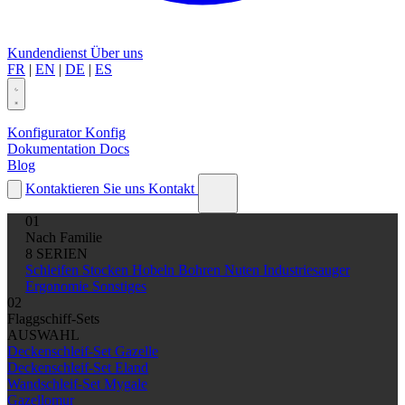
Kundendienst
Über uns
FR
|
EN
|
DE
|
ES
Konfigurator
Konfig
Dokumentation
Docs
Blog
Kontaktieren Sie uns
Kontakt
01
Nach Familie
8 SERIEN
Schleifen
Stocken
Hobeln
Bohren
Nuten
Industriesauger
Ergonomie
Sonstiges
02
Flaggschiff-Sets
AUSWAHL
Deckenschleif-Set Gazelle
Deckenschleif-Set Eland
Wandschleif-Set Mygale
Gazellomur