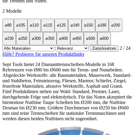
für Trennen und Nuten.
2
Modelle
⌀80
⌀105
⌀110
⌀115
⌀125
⌀140
⌀150
⌀180
⌀200
⌀230
⌀250
⌀300
⌀350
⌀400
⌀450
⌀500
⌀600
2
/ 24
Zurücksetzen
Hilfe? Probieren Sie unseren Produktfinder
Sept Tools bietet 24 Diamanttrennscheiben-Modelle in 168
Referenzen von Ø80 bis Ø600 mm für Trenn- und Nutarbeiten.
Abgedeckte Werkstoffe: alle Baumaterialien, Mauerwerk, Standard-
und Stahlbeton, Feinsteinzeug, Fliesen, Marmor, Schiefer, Ziegel,
feuerfeste Materialien, abrasive Werkstoffe, Asphalt und Granit.
Fünf Produktlinien stehen zur Wahl: Standard, Premier, Laser,
durchgehende Felge und elektrolytisch. Für das Nuten akzeptiert die
bürstenlose Nutfräse Taupe Scheiben bis Ø200 mm, die Nutfräse
Desman bis Ø230 mm. Größere Durchmesser von Ø250 bis Ø600
mm sind reine Trennscheiben für stationäre Trennmaschinen und
werden diesen beiden Nutfräsen nicht zugeordnet.