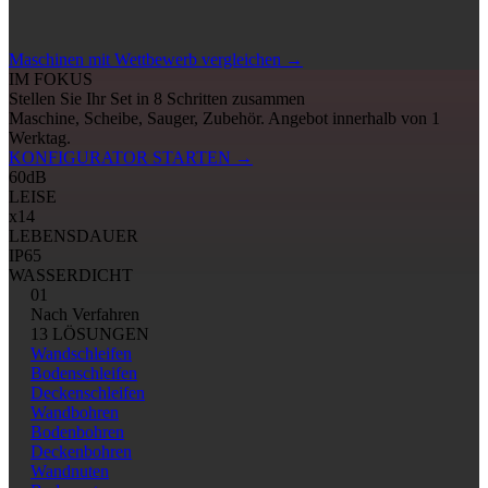
Maschinen mit Wettbewerb vergleichen
→
IM FOKUS
Stellen Sie Ihr Set in 8 Schritten zusammen
Maschine, Scheibe, Sauger, Zubehör. Angebot innerhalb von 1
Werktag.
KONFIGURATOR STARTEN
→
60
dB
LEISE
x14
LEBENSDAUER
IP65
WASSERDICHT
01
Nach Verfahren
13 LÖSUNGEN
Wandschleifen
Bodenschleifen
Deckenschleifen
Wandbohren
Bodenbohren
Deckenbohren
Wandnuten