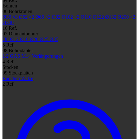
34 Ref.
Bohren
06
Bohrkronen
Ø35
×3
Ø52
×2
Ø65
×2
Ø82
Ø102
×2
Ø110
Ø122
Ø132
Ø200
×2
Ø300
16 Ref.
07
Diamantbohrer
Ø8
Ø12
Ø16
Ø20
Ø25
Ø35
5 Ref.
08
Bohradapter
1/2 GAS
M14
Verlängerungen
4 Ref.
Stocken
09
Stockplatten
Rädchen
Walze
2 Ref.