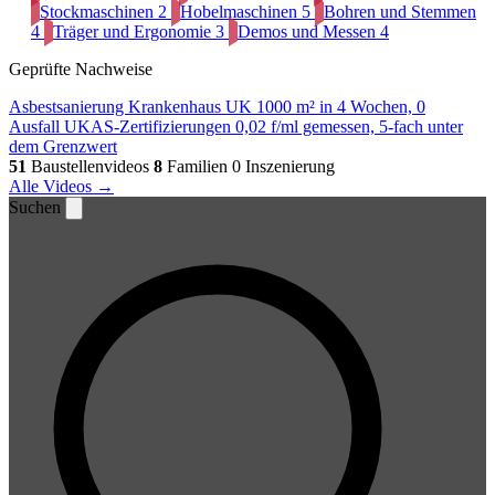
Stockmaschinen
2
Hobelmaschinen
5
Bohren und Stemmen
4
Träger und Ergonomie
3
Demos und Messen
4
Geprüfte Nachweise
Asbestsanierung Krankenhaus UK
1000 m² in 4 Wochen, 0
Ausfall
UKAS-Zertifizierungen
0,02 f/ml gemessen, 5-fach unter
dem Grenzwert
51
Baustellenvideos
8
Familien
0 Inszenierung
Alle Videos →
Suchen