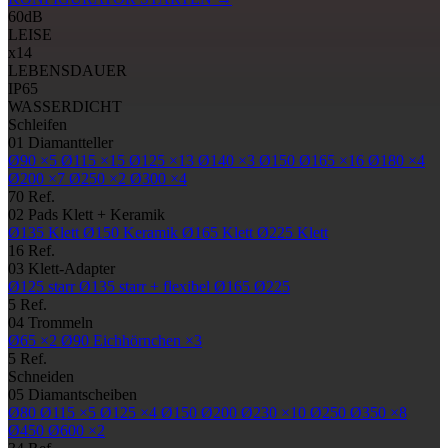
60
dB
LEISE
x14
LEBENSDAUER
IP65
WASSERDICHT
Schleifen
01
Diamantteller
Ø90
×5
Ø115
×15
Ø125
×13
Ø140
×3
Ø150
Ø165
×16
Ø180
×4
Ø200
×7
Ø250
×2
Ø300
×4
70 Ref.
02
Pads
Klett + Keramik
Ø135
Klett
Ø150
Keramik
Ø165
Klett
Ø225
Klett
16 Ref.
03
Klett-Adapter
Ø125
starr
Ø135
starr + flexibel
Ø165
Ø225
5 Ref.
04
Trommeln
Ø65
×2
Ø90
Eichhörnchen ×3
5 Ref.
Schneiden
05
Diamantscheiben
Ø80
Ø115
×5
Ø125
×4
Ø150
Ø200
Ø230
×10
Ø250
Ø350
×8
Ø450
Ø600
×2