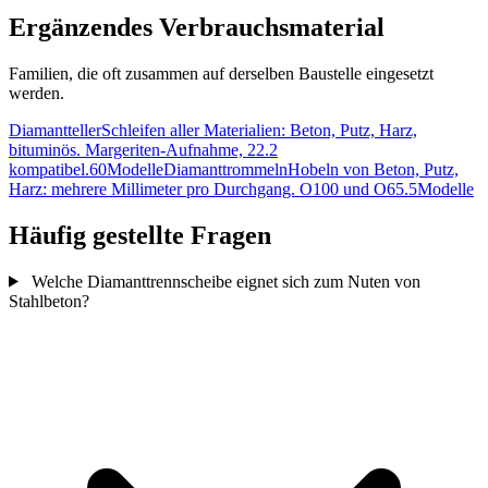
Ergänzendes Verbrauchsmaterial
Familien, die oft zusammen auf derselben Baustelle eingesetzt
werden.
Diamantteller
Schleifen aller Materialien: Beton, Putz, Harz,
bituminös. Margeriten-Aufnahme, 22.2
kompatibel.
60Modelle
Diamanttrommeln
Hobeln von Beton, Putz,
Harz: mehrere Millimeter pro Durchgang. O100 und O65.
5Modelle
Häufig gestellte Fragen
Welche Diamanttrennscheibe eignet sich zum Nuten von
Stahlbeton?