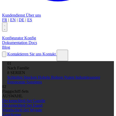
Kundendienst
Über uns
FR
|
EN
|
DE
|
ES
Konfigurator
Konfig
Dokumentation
Docs
Blog
Kontaktieren Sie uns
Kontakt
01
Nach Familie
8 SERIEN
Schleifen
Stocken
Hobeln
Bohren
Nuten
Industriesauger
Ergonomie
Sonstiges
02
Flaggschiff-Sets
AUSWAHL
Deckenschleif-Set Gazelle
Deckenschleif-Set Eland
Wandschleif-Set Mygale
Gazellomur