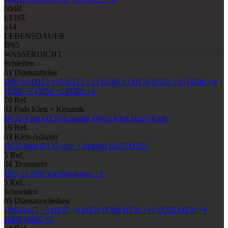
60
dB
LEISE
x14
LEBENSDAUER
IP65
WASSERDICHT
Schleifen
01
Diamantteller
Ø90
×5
Ø115
×15
Ø125
×13
Ø140
×3
Ø150
Ø165
×16
Ø180
×4
Ø200
×7
Ø250
×2
Ø300
×4
70 Ref.
02
Pads
Klett + Keramik
Ø135
Klett
Ø150
Keramik
Ø165
Klett
Ø225
Klett
16 Ref.
03
Klett-Adapter
Ø125
starr
Ø135
starr + flexibel
Ø165
Ø225
5 Ref.
04
Trommeln
Ø65
×2
Ø90
Eichhörnchen ×3
5 Ref.
Schneiden
05
Diamantscheiben
Ø80
Ø115
×5
Ø125
×4
Ø150
Ø200
Ø230
×10
Ø250
Ø350
×8
Ø450
Ø600
×2