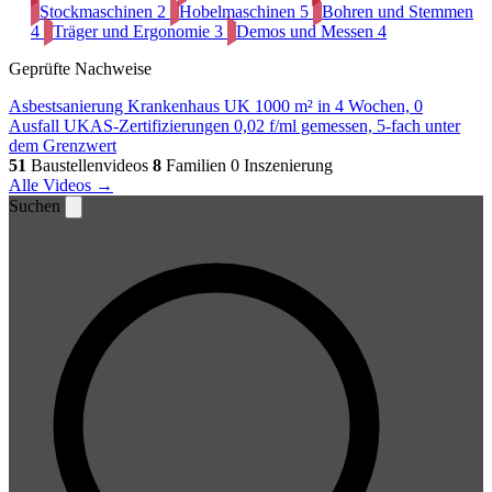
Stockmaschinen
2
Hobelmaschinen
5
Bohren und Stemmen
4
Träger und Ergonomie
3
Demos und Messen
4
Geprüfte Nachweise
Asbestsanierung Krankenhaus UK
1000 m² in 4 Wochen, 0
Ausfall
UKAS-Zertifizierungen
0,02 f/ml gemessen, 5-fach unter
dem Grenzwert
51
Baustellenvideos
8
Familien
0 Inszenierung
Alle Videos →
Suchen