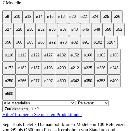
7
Modelle
⌀9
⌀10
⌀12
⌀14
⌀16
⌀18
⌀20
⌀22
⌀24
⌀25
⌀26
⌀27
⌀28
⌀30
⌀32
⌀35
⌀37
⌀40
⌀45
⌀48
⌀50
⌀52
⌀56
⌀60
⌀65
⌀68
⌀72
⌀78
⌀82
⌀91
⌀102
⌀107
⌀110
⌀112
⌀122
⌀127
⌀132
⌀152
⌀160
⌀162
⌀166
⌀172
⌀182
⌀187
⌀196
⌀200
⌀212
⌀225
⌀226
⌀248
⌀250
⌀266
⌀277
⌀297
⌀300
⌀342
⌀350
⌀353
⌀400
⌀500
7
/ 7
Zurücksetzen
Hilfe? Probieren Sie unseren Produktfinder
Sept Tools bietet 7 Diamantbohrkronen-Modelle in 109 Referenzen
von Ø9 bis Ø500 mm für das Kernbohren von Standard- und