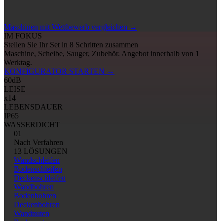
Maschinen mit Wettbewerb vergleichen
→
IM FOKUS
Stellen Sie Ihr Set in 8 Schritten zusammen
Maschine, Scheibe, Sauger, Zubehör. Angebot innerhalb von 1
Werktag.
KONFIGURATOR STARTEN
→
60
dB
LEISE
x14
LEBENSDAUER
IP65
WASSERDICHT
01
Nach Verfahren
13 LÖSUNGEN
Wandschleifen
Bodenschleifen
Deckenschleifen
Wandbohren
Bodenbohren
Deckenbohren
Wandnuten