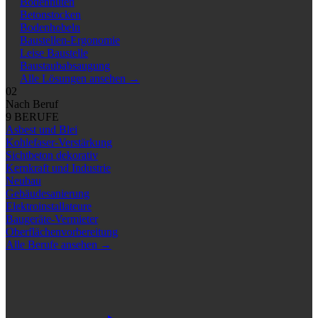
Bodennuten
Betonstocken
Bodenhobeln
Baustellen-Ergonomie
Leise Baustelle
Baustaubabsaugung
Alle Lösungen ansehen
→
02
Nach Beruf
9 BERUFE
Asbest und Blei
Kohlefaser-Verstärkung
Sichtbeton dekorativ
Kernkraft und Industrie
Neubau
Gebäudesanierung
Elektroinstallateure
Baugeräte-Vermieter
Oberflächenvorbereitung
Alle Berufe ansehen
→