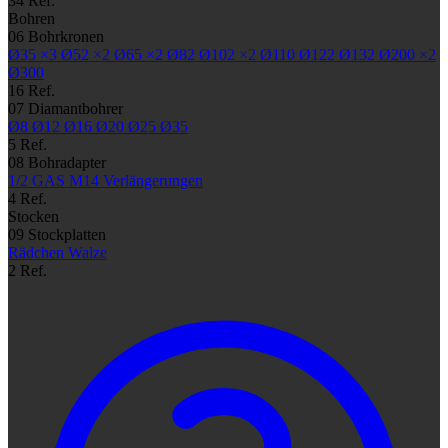
34 Ref.
Bohren
06
Bohrkronen
Ø35
×3
Ø52
×2
Ø65
×2
Ø82
Ø102
×2
Ø110
Ø122
Ø132
Ø200
×2
Ø300
16 Ref.
07
Diamantbohrer
Ø8
Ø12
Ø16
Ø20
Ø25
Ø35
5 Ref.
08
Bohradapter
1/2 GAS
M14
Verlängerungen
4 Ref.
Stocken
09
Stockplatten
Rädchen
Walze
2 Ref.