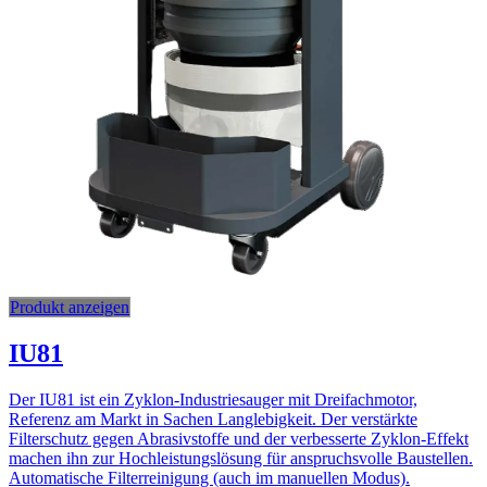
Produkt anzeigen
IU81
Der IU81 ist ein Zyklon-Industriesauger mit Dreifachmotor,
Referenz am Markt in Sachen Langlebigkeit. Der verstärkte
Filterschutz gegen Abrasivstoffe und der verbesserte Zyklon-Effekt
machen ihn zur Hochleistungslösung für anspruchsvolle Baustellen.
Automatische Filterreinigung (auch im manuellen Modus).