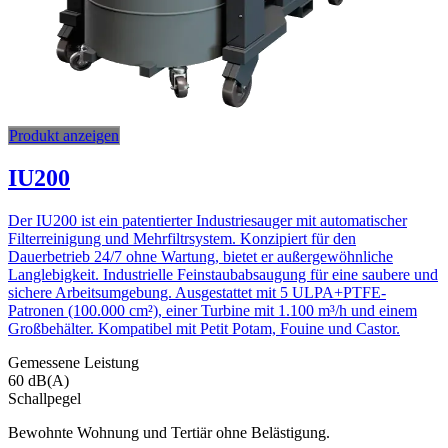
Produkt anzeigen
IU200
Der IU200 ist ein patentierter Industriesauger mit automatischer
Filterreinigung und Mehrfiltrsystem. Konzipiert für den
Dauerbetrieb 24/7 ohne Wartung, bietet er außergewöhnliche
Langlebigkeit. Industrielle Feinstaubabsaugung für eine saubere und
sichere Arbeitsumgebung. Ausgestattet mit 5 ULPA+PTFE-
Patronen (100.000 cm²), einer Turbine mit 1.100 m³/h und einem
Großbehälter. Kompatibel mit Petit Potam, Fouine und Castor.
Gemessene Leistung
60 dB(A)
Schallpegel
Bewohnte Wohnung und Tertiär ohne Belästigung.