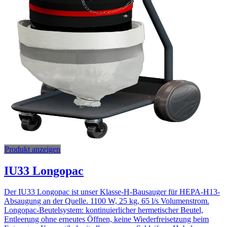
Produkt anzeigen
IU33 Longopac
Der IU33 Longopac ist unser Klasse-H-Bausauger für HEPA-H13-
Absaugung an der Quelle. 1100 W, 25 kg, 65 l/s Volumenstrom.
Longopac-Beutelsystem: kontinuierlicher hermetischer Beutel,
Entleerung ohne erneutes Öffnen, keine Wiederfreisetzung beim