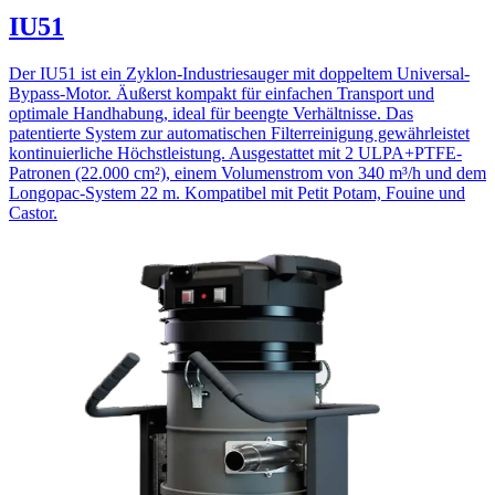
IU51
Der IU51 ist ein Zyklon-Industriesauger mit doppeltem Universal-
Bypass-Motor. Äußerst kompakt für einfachen Transport und
optimale Handhabung, ideal für beengte Verhältnisse. Das
patentierte System zur automatischen Filterreinigung gewährleistet
kontinuierliche Höchstleistung. Ausgestattet mit 2 ULPA+PTFE-
Patronen (22.000 cm²), einem Volumenstrom von 340 m³/h und dem
Longopac-System 22 m. Kompatibel mit Petit Potam, Fouine und
Castor.