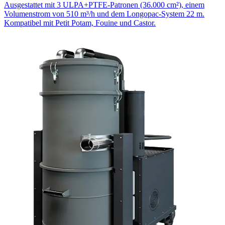
Ausgestattet mit 3 ULPA+PTFE-Patronen (36.000 cm²), einem
Volumenstrom von 510 m³/h und dem Longopac-System 22 m.
Kompatibel mit Petit Potam, Fouine und Castor.