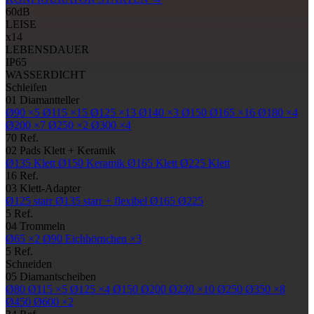
60
dB
LEISE
x14
LEBENSDAUER
IP65
WASSERDICHT
Schleifen
01
Diamantteller
Ø90
×5
Ø115
×15
Ø125
×13
Ø140
×3
Ø150
Ø165
×16
Ø180
×4
Ø200
×7
Ø250
×2
Ø300
×4
70 Ref.
02
Pads
Klett + Keramik
Ø135
Klett
Ø150
Keramik
Ø165
Klett
Ø225
Klett
16 Ref.
03
Klett-Adapter
Ø125
starr
Ø135
starr + flexibel
Ø165
Ø225
5 Ref.
04
Trommeln
Ø65
×2
Ø90
Eichhörnchen ×3
5 Ref.
Schneiden
05
Diamantscheiben
Ø80
Ø115
×5
Ø125
×4
Ø150
Ø200
Ø230
×10
Ø250
Ø350
×8
Ø450
Ø600
×2