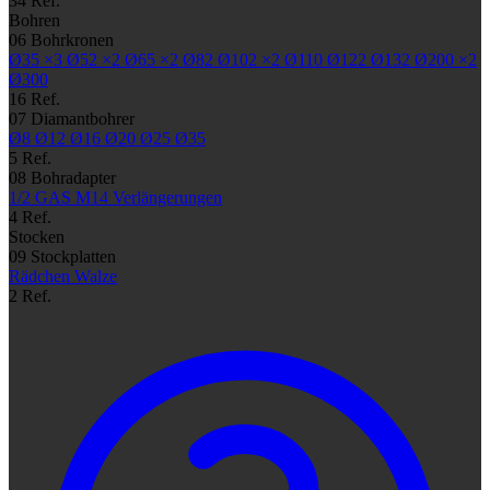
34 Ref.
Bohren
06
Bohrkronen
Ø35
×3
Ø52
×2
Ø65
×2
Ø82
Ø102
×2
Ø110
Ø122
Ø132
Ø200
×2
Ø300
16 Ref.
07
Diamantbohrer
Ø8
Ø12
Ø16
Ø20
Ø25
Ø35
5 Ref.
08
Bohradapter
1/2 GAS
M14
Verlängerungen
4 Ref.
Stocken
09
Stockplatten
Rädchen
Walze
2 Ref.