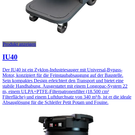
Produkt anzeigen
IU40
Der IU40 ist ein Zyklon-Industriesauger mit Universal-Bypass-
Motor, konzipiert für die Feinstaubabsaugung auf der Baustelle.
Sein kompaktes Design erleichtert den Transport und bietet eine
stabile Handhabung. Ausgestattet mit einem Longopac-System 22
m, einem ULPA+PTFE-Filterpatronenfilter (18.500 cm²
Filterfläche) und einem Luftdurchsatz von 340 m³/h, ist er die ideale
Absauglösung für die Schleifer Petit Potam und Fouine.