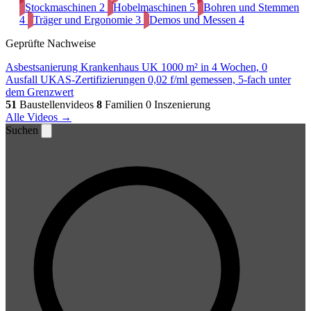
Stockmaschinen
2
Hobelmaschinen
5
Bohren und Stemmen
4
Träger und Ergonomie
3
Demos und Messen
4
Geprüfte Nachweise
Asbestsanierung Krankenhaus UK
1000 m² in 4 Wochen, 0
Ausfall
UKAS-Zertifizierungen
0,02 f/ml gemessen, 5-fach unter
dem Grenzwert
51
Baustellenvideos
8
Familien
0 Inszenierung
Alle Videos →
Suchen