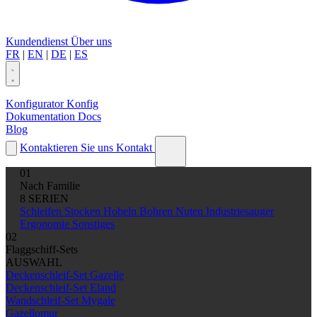
Kundendienst
Über uns
FR
|
EN
|
DE
|
ES
Konfigurator
Konfig
Dokumentation
Docs
Blog
Kontaktieren Sie uns
Kontakt
01
Nach Familie
8 SERIEN
Schleifen
Stocken
Hobeln
Bohren
Nuten
Industriesauger
Ergonomie
Sonstiges
02
Flaggschiff-Sets
AUSWAHL
Deckenschleif-Set Gazelle
Deckenschleif-Set Eland
Wandschleif-Set Mygale
Gazellomur