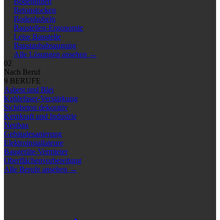
Bodennuten
Betonstocken
Bodenhobeln
Baustellen-Ergonomie
Leise Baustelle
Baustaubabsaugung
Alle Lösungen ansehen
→
02
Nach Beruf
9 BERUFE
Asbest und Blei
Kohlefaser-Verstärkung
Sichtbeton dekorativ
Kernkraft und Industrie
Neubau
Gebäudesanierung
Elektroinstallateure
Baugeräte-Vermieter
Oberflächenvorbereitung
Alle Berufe ansehen
→