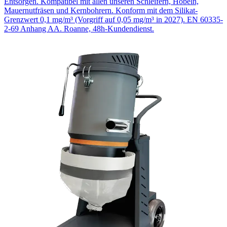
Entsorgen. Kompatibel mit allen unseren Schleifern, Hobeln,
Mauernutfräsen und Kernbohrern. Konform mit dem Silikat-
Grenzwert 0,1 mg/m³ (Vorgriff auf 0,05 mg/m³ in 2027). EN 60335-
2-69 Anhang AA. Roanne, 48h-Kundendienst.