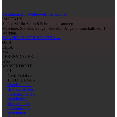
Maschinen mit Wettbewerb vergleichen
→
IM FOKUS
Stellen Sie Ihr Set in 8 Schritten zusammen
Maschine, Scheibe, Sauger, Zubehör. Angebot innerhalb von 1
Werktag.
KONFIGURATOR STARTEN
→
60
dB
LEISE
x14
LEBENSDAUER
IP65
WASSERDICHT
01
Nach Verfahren
13 LÖSUNGEN
Wandschleifen
Bodenschleifen
Deckenschleifen
Wandbohren
Bodenbohren
Deckenbohren
Wandnuten