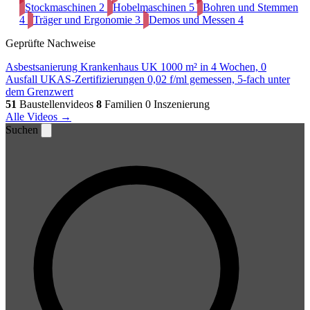
Stockmaschinen
2
Hobelmaschinen
5
Bohren und Stemmen
4
Träger und Ergonomie
3
Demos und Messen
4
Geprüfte Nachweise
Asbestsanierung Krankenhaus UK
1000 m² in 4 Wochen, 0
Ausfall
UKAS-Zertifizierungen
0,02 f/ml gemessen, 5-fach unter
dem Grenzwert
51
Baustellenvideos
8
Familien
0 Inszenierung
Alle Videos →
Suchen