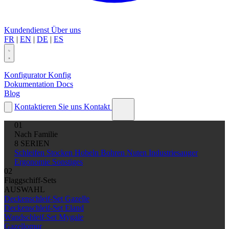
Kundendienst
Über uns
FR
|
EN
|
DE
|
ES
Konfigurator
Konfig
Dokumentation
Docs
Blog
Kontaktieren Sie uns
Kontakt
01
Nach Familie
8 SERIEN
Schleifen
Stocken
Hobeln
Bohren
Nuten
Industriesauger
Ergonomie
Sonstiges
02
Flaggschiff-Sets
AUSWAHL
Deckenschleif-Set Gazelle
Deckenschleif-Set Eland
Wandschleif-Set Mygale
Gazellomur