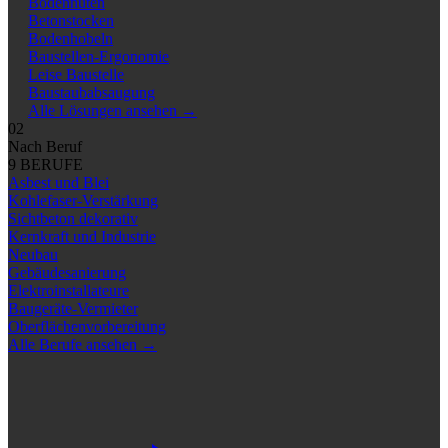
Bodennuten
Betonstocken
Bodenhobeln
Baustellen-Ergonomie
Leise Baustelle
Baustaubabsaugung
Alle Lösungen ansehen
→
02
Nach Beruf
9 BERUFE
Asbest und Blei
Kohlefaser-Verstärkung
Sichtbeton dekorativ
Kernkraft und Industrie
Neubau
Gebäudesanierung
Elektroinstallateure
Baugeräte-Vermieter
Oberflächenvorbereitung
Alle Berufe ansehen
→