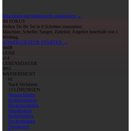
Maschinen mit Wettbewerb vergleichen
→
IM FOKUS
Stellen Sie Ihr Set in 8 Schritten zusammen
Maschine, Scheibe, Sauger, Zubehör. Angebot innerhalb von 1
Werktag.
KONFIGURATOR STARTEN
→
60
dB
LEISE
x14
LEBENSDAUER
IP65
WASSERDICHT
01
Nach Verfahren
13 LÖSUNGEN
Wandschleifen
Bodenschleifen
Deckenschleifen
Wandbohren
Bodenbohren
Deckenbohren
Wandnuten