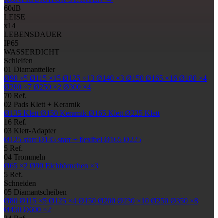
60
dB
LEISE
x14
LEBENSDAUER
IP65
WASSERDICHT
Schleifen
01
Diamantteller
Ø90
×5
Ø115
×15
Ø125
×13
Ø140
×3
Ø150
Ø165
×16
Ø180
×4
Ø200
×7
Ø250
×2
Ø300
×4
70 Ref.
02
Pads
Klett + Keramik
Ø135
Klett
Ø150
Keramik
Ø165
Klett
Ø225
Klett
16 Ref.
03
Klett-Adapter
Ø125
starr
Ø135
starr + flexibel
Ø165
Ø225
5 Ref.
04
Trommeln
Ø65
×2
Ø90
Eichhörnchen ×3
5 Ref.
Schneiden
05
Diamantscheiben
Ø80
Ø115
×5
Ø125
×4
Ø150
Ø200
Ø230
×10
Ø250
Ø350
×8
Ø450
Ø600
×2