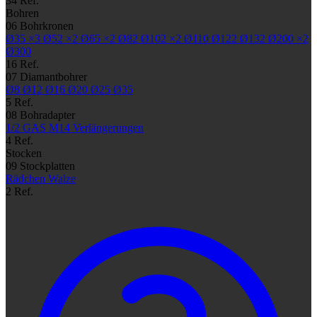
34 Ref.
Bohren
06
Bohrkronen
Ø35
×3
Ø52
×2
Ø65
×2
Ø82
Ø102
×2
Ø110
Ø122
Ø132
Ø200
×2
Ø300
16 Ref.
07
Diamantbohrer
Ø8
Ø12
Ø16
Ø20
Ø25
Ø35
5 Ref.
08
Bohradapter
1/2 GAS
M14
Verlängerungen
4 Ref.
Stocken
09
Stockplatten
Rädchen
Walze
2 Ref.