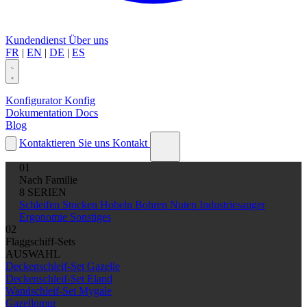
Kundendienst
Über uns
FR
|
EN
|
DE
|
ES
Konfigurator
Konfig
Dokumentation
Docs
Blog
Kontaktieren Sie uns
Kontakt
01
Nach Familie
8 SERIEN
Schleifen
Stocken
Hobeln
Bohren
Nuten
Industriesauger
Ergonomie
Sonstiges
02
Flaggschiff-Sets
AUSWAHL
Deckenschleif-Set Gazelle
Deckenschleif-Set Eland
Wandschleif-Set Mygale
Gazellomur