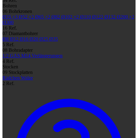
34 Ref.
Bohren
06
Bohrkronen
Ø35
×3
Ø52
×2
Ø65
×2
Ø82
Ø102
×2
Ø110
Ø122
Ø132
Ø200
×2
Ø300
16 Ref.
07
Diamantbohrer
Ø8
Ø12
Ø16
Ø20
Ø25
Ø35
5 Ref.
08
Bohradapter
1/2 GAS
M14
Verlängerungen
4 Ref.
Stocken
09
Stockplatten
Rädchen
Walze
2 Ref.