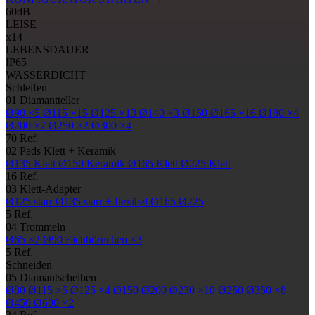
60
dB
LEISE
x14
LEBENSDAUER
IP65
WASSERDICHT
Schleifen
01
Diamantteller
Ø90
×5
Ø115
×15
Ø125
×13
Ø140
×3
Ø150
Ø165
×16
Ø180
×4
Ø200
×7
Ø250
×2
Ø300
×4
70 Ref.
02
Pads
Klett + Keramik
Ø135
Klett
Ø150
Keramik
Ø165
Klett
Ø225
Klett
16 Ref.
03
Klett-Adapter
Ø125
starr
Ø135
starr + flexibel
Ø165
Ø225
5 Ref.
04
Trommeln
Ø65
×2
Ø90
Eichhörnchen ×3
5 Ref.
Schneiden
05
Diamantscheiben
Ø80
Ø115
×5
Ø125
×4
Ø150
Ø200
Ø230
×10
Ø250
Ø350
×8
Ø450
Ø600
×2