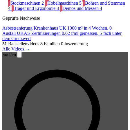
Stockmaschinen
2
Hobelmaschinen
5
Bohren und Stemmen
4
Träger und Ergonomie
3
Demos und Messen
4
Geprüfte Nachweise
Asbestsanierung Krankenhaus UK
1000 m² in 4 Wochen, 0
Ausfall
UKAS-Zertifizierungen
0,02 f/ml gemessen, 5-fach unter
dem Grenzwert
51
Baustellenvideos
8
Familien
0 Inszenierung
Alle Videos →
Suchen