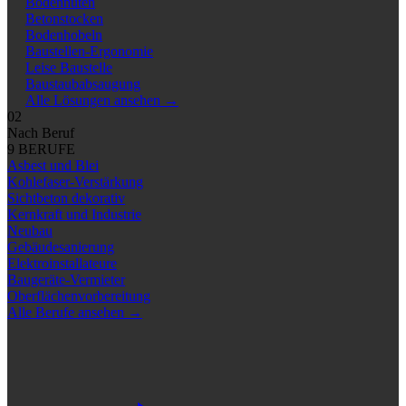
Bodennuten
Betonstocken
Bodenhobeln
Baustellen-Ergonomie
Leise Baustelle
Baustaubabsaugung
Alle Lösungen ansehen
→
02
Nach Beruf
9 BERUFE
Asbest und Blei
Kohlefaser-Verstärkung
Sichtbeton dekorativ
Kernkraft und Industrie
Neubau
Gebäudesanierung
Elektroinstallateure
Baugeräte-Vermieter
Oberflächenvorbereitung
Alle Berufe ansehen
→