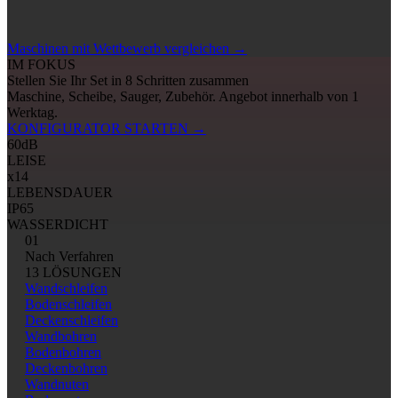
Maschinen mit Wettbewerb vergleichen
→
IM FOKUS
Stellen Sie Ihr Set in 8 Schritten zusammen
Maschine, Scheibe, Sauger, Zubehör. Angebot innerhalb von 1
Werktag.
KONFIGURATOR STARTEN
→
60
dB
LEISE
x14
LEBENSDAUER
IP65
WASSERDICHT
01
Nach Verfahren
13 LÖSUNGEN
Wandschleifen
Bodenschleifen
Deckenschleifen
Wandbohren
Bodenbohren
Deckenbohren
Wandnuten