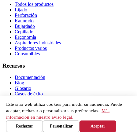
Todos los productos
Lijado
Perforación
Ranurado
Bujardado
Cepillado
Ergonomía
Aspiradores industriales
Productos varios
Consumibles
Recursos
Documentación
Blog
Glosario
Casos de éxito
Comparativas
Nuestra red
Este sitio web utiliza cookies para medir su audiencia. Puede
Servicio posventa
Primeros pasos y garantía
aceptar, rechazar o personalizar sus preferencias.
Más
Quiénes somos
información en nuestro aviso legal.
Preguntas frecuentes
Rechazar
Personalizar
Aceptar
Contacto
Aviso legal