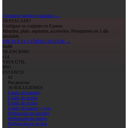
Comparar nuestras máquinas
→
DESTACADO
Configure su conjunto en 8 pasos
Máquina, plato, aspirador, accesorios. Presupuesto en 1 día
laborable.
INICIAR EL CONFIGURADOR
→
60
dB
SILENCIOSO
x14
VIDA ÚTIL
IP65
ESTANCO
01
Por proceso
16 SOLUCIONES
Lijado de paredes
Lijado de suelos
Lijado de techos
Lijado de pladur y yeso
Perforación en paredes
Perforación en suelos
Perforación en techos