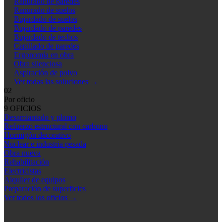
Ranurado de paredes
Ranurado de suelos
Bujardado de suelos
Bujardado de paredes
Bujardado de techos
Cepillado de paredes
Ergonomía en obra
Obra silenciosa
Aspiración de polvo
Ver todas las soluciones
→
02
Por oficio
9 OFICIOS
Desamiantado y plomo
Refuerzo estructural con carbono
Hormigón decorativo
Nuclear e industria pesada
Obra nueva
Rehabilitación
Electricistas
Alquiler de equipos
Preparación de superficies
Ver todos los oficios
→