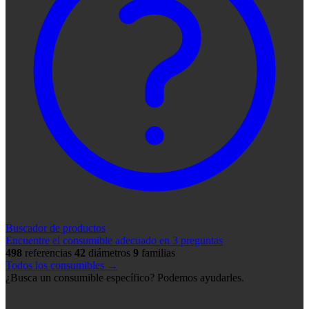
Buscador de productos
Encuentre el consumible adecuado en 3 preguntas
498
referencias
42
diámetros
9
familias
Todos los consumibles →
¿Busca un consumible específico? Podemos ayudarles.