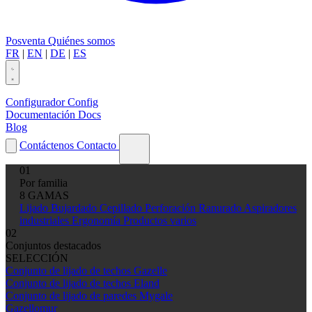
Posventa
Quiénes somos
FR
|
EN
|
DE
|
ES
Configurador
Config
Documentación
Docs
Blog
Contáctenos
Contacto
01
Por familia
8 GAMAS
Lijado
Bujardado
Cepillado
Perforación
Ranurado
Aspiradores
industriales
Ergonomía
Productos varios
02
Conjuntos destacados
SELECCIÓN
Conjunto de lijado de techos Gazelle
Conjunto de lijado de techos Eland
Conjunto de lijado de paredes Mygale
Gazellomur