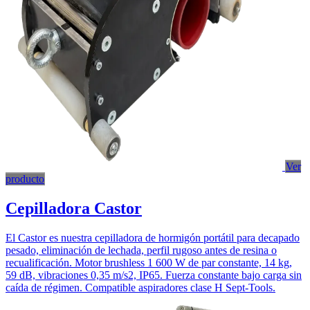
Ver
producto
Cepilladora Castor
El Castor es nuestra cepilladora de hormigón portátil para decapado
pesado, eliminación de lechada, perfil rugoso antes de resina o
recualificación. Motor brushless 1 600 W de par constante, 14 kg,
59 dB, vibraciones 0,35 m/s2, IP65. Fuerza constante bajo carga sin
caída de régimen. Compatible aspiradores clase H Sept-Tools.