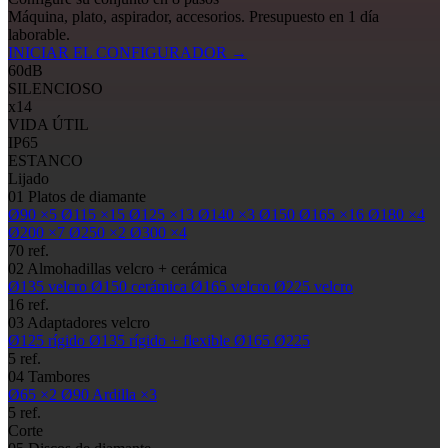
Máquina, plato, aspirador, accesorios. Presupuesto en 1 día
laborable.
INICIAR EL CONFIGURADOR
→
60
dB
SILENCIOSO
x14
VIDA ÚTIL
IP65
ESTANCO
Lijado
01
Platos de diamante
Ø90
×5
Ø115
×15
Ø125
×13
Ø140
×3
Ø150
Ø165
×16
Ø180
×4
Ø200
×7
Ø250
×2
Ø300
×4
70 ref.
02
Almohadillas
velcro + cerámica
Ø135
velcro
Ø150
cerámica
Ø165
velcro
Ø225
velcro
16 ref.
03
Adaptadores velcro
Ø125
rígido
Ø135
rígido + flexible
Ø165
Ø225
5 ref.
04
Tambores
Ø65
×2
Ø90
Ardilla ×3
5 ref.
Corte