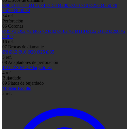
05
Discos de diamante
Ø80
Ø115
×5
Ø125
×4
Ø150
Ø200
Ø230
×10
Ø250
Ø350
×8
Ø450
Ø600
×2
34 ref.
Perforación
06
Coronas
Ø35
×3
Ø52
×2
Ø65
×2
Ø82
Ø102
×2
Ø110
Ø122
Ø132
Ø200
×2
Ø300
16 ref.
07
Brocas de diamante
Ø8
Ø12
Ø16
Ø20
Ø25
Ø35
5 ref.
08
Adaptadores de perforación
1/2 GAS
M14
Alargadores
4 ref.
Bujardado
09
Platos de bujardado
Moletas
Rodillo
2 ref.