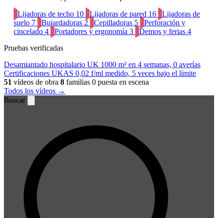
Lijadoras de techo
10
Lijadoras de pared
16
Lijadoras de
suelo
7
Bujardadoras
2
Cepilladoras
5
Perforación y
cincelado
4
Portadores y ergonomía
3
Demos y ferias
4
Pruebas verificadas
Desamiantado hospitalario UK
1000 m² en 4 semanas, 0 averías
Certificaciones UKAS
0,02 f/ml medido, 5 veces bajo el límite
51
vídeos de obra
8
familias
0 puesta en escena
Todos los vídeos →
Buscar