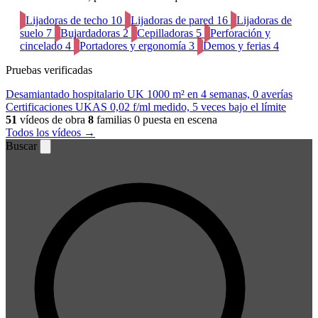
Lijadoras de techo
10
Lijadoras de pared
16
Lijadoras de
suelo
7
Bujardadoras
2
Cepilladoras
5
Perforación y
cincelado
4
Portadores y ergonomía
3
Demos y ferias
4
Pruebas verificadas
Desamiantado hospitalario UK
1000 m² en 4 semanas, 0 averías
Certificaciones UKAS
0,02 f/ml medido, 5 veces bajo el límite
51
vídeos de obra
8
familias
0 puesta en escena
Todos los vídeos →
Buscar