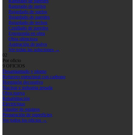
Ranurado de paredes
Ranurado de suelos
Bujardado de suelos
Bujardado de paredes
Bujardado de techos
Cepillado de paredes
Ergonomía en obra
Obra silenciosa
Aspiración de polvo
Ver todas las soluciones
→
02
Por oficio
9 OFICIOS
Desamiantado y plomo
Refuerzo estructural con carbono
Hormigón decorativo
Nuclear e industria pesada
Obra nueva
Rehabilitación
Electricistas
Alquiler de equipos
Preparación de superficies
Ver todos los oficios
→