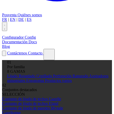
Posventa
Quiénes somos
FR
|
EN
|
DE
|
ES
Configurador
Config
Documentación
Docs
Blog
Contáctenos
Contacto
01
Por familia
8 GAMAS
Lijado
Bujardado
Cepillado
Perforación
Ranurado
Aspiradores
industriales
Ergonomía
Productos varios
02
Conjuntos destacados
SELECCIÓN
Conjunto de lijado de techos Gazelle
Conjunto de lijado de techos Eland
Conjunto de lijado de paredes Mygale
Gazellomur