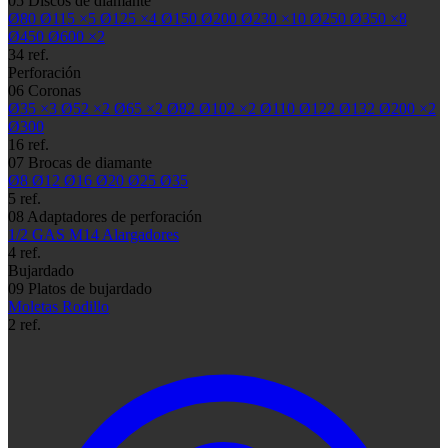
05
Discos de diamante
Ø80
Ø115
×5
Ø125
×4
Ø150
Ø200
Ø230
×10
Ø250
Ø350
×8
Ø450
Ø600
×2
34 ref.
Perforación
06
Coronas
Ø35
×3
Ø52
×2
Ø65
×2
Ø82
Ø102
×2
Ø110
Ø122
Ø132
Ø200
×2
Ø300
16 ref.
07
Brocas de diamante
Ø8
Ø12
Ø16
Ø20
Ø25
Ø35
5 ref.
08
Adaptadores de perforación
1/2 GAS
M14
Alargadores
4 ref.
Bujardado
09
Platos de bujardado
Moletas
Rodillo
2 ref.