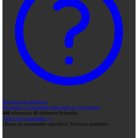
Buscador de productos
Encuentre el consumible adecuado en 3 preguntas
498
referencias
42
diámetros
9
familias
Todos los consumibles →
¿Busca un consumible específico? Podemos ayudarles.