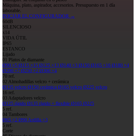
Máquina, plato, aspirador, accesorios. Presupuesto en 1 día
laborable.
INICIAR EL CONFIGURADOR
→
60
dB
SILENCIOSO
x14
VIDA ÚTIL
IP65
ESTANCO
Lijado
01
Platos de diamante
Ø90
×5
Ø115
×15
Ø125
×13
Ø140
×3
Ø150
Ø165
×16
Ø180
×4
Ø200
×7
Ø250
×2
Ø300
×4
70 ref.
02
Almohadillas
velcro + cerámica
Ø135
velcro
Ø150
cerámica
Ø165
velcro
Ø225
velcro
16 ref.
03
Adaptadores velcro
Ø125
rígido
Ø135
rígido + flexible
Ø165
Ø225
5 ref.
04
Tambores
Ø65
×2
Ø90
Ardilla ×3
5 ref.
Corte