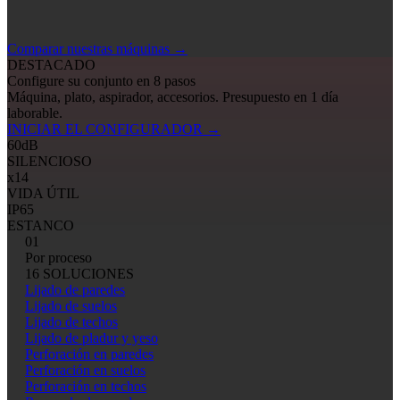
Comparar nuestras máquinas
→
DESTACADO
Configure su conjunto en 8 pasos
Máquina, plato, aspirador, accesorios. Presupuesto en 1 día
laborable.
INICIAR EL CONFIGURADOR
→
60
dB
SILENCIOSO
x14
VIDA ÚTIL
IP65
ESTANCO
01
Por proceso
16 SOLUCIONES
Lijado de paredes
Lijado de suelos
Lijado de techos
Lijado de pladur y yeso
Perforación en paredes
Perforación en suelos
Perforación en techos