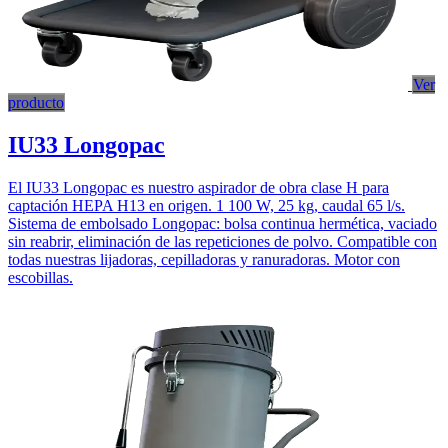
Ver
producto
IU33 Longopac
El IU33 Longopac es nuestro aspirador de obra clase H para
captación HEPA H13 en origen. 1 100 W, 25 kg, caudal 65 l/s.
Sistema de embolsado Longopac: bolsa continua hermética, vaciado
sin reabrir, eliminación de las repeticiones de polvo. Compatible con
todas nuestras lijadoras, cepilladoras y ranuradoras. Motor con
escobillas.