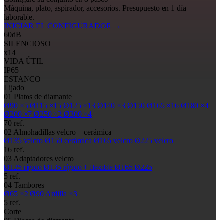
Máquina, plato, aspirador, accesorios. Presupuesto en 1 día
laborable.
INICIAR EL CONFIGURADOR
→
60
dB
SILENCIOSO
x14
VIDA ÚTIL
IP65
ESTANCO
Lijado
01
Platos de diamante
Ø90
×5
Ø115
×15
Ø125
×13
Ø140
×3
Ø150
Ø165
×16
Ø180
×4
Ø200
×7
Ø250
×2
Ø300
×4
70 ref.
02
Almohadillas
velcro + cerámica
Ø135
velcro
Ø150
cerámica
Ø165
velcro
Ø225
velcro
16 ref.
03
Adaptadores velcro
Ø125
rígido
Ø135
rígido + flexible
Ø165
Ø225
5 ref.
04
Tambores
Ø65
×2
Ø90
Ardilla ×3
5 ref.
Corte