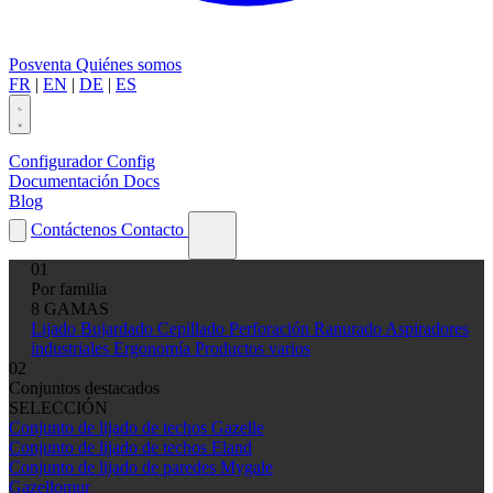
Posventa
Quiénes somos
FR
|
EN
|
DE
|
ES
Configurador
Config
Documentación
Docs
Blog
Contáctenos
Contacto
01
Por familia
8 GAMAS
Lijado
Bujardado
Cepillado
Perforación
Ranurado
Aspiradores
industriales
Ergonomía
Productos varios
02
Conjuntos destacados
SELECCIÓN
Conjunto de lijado de techos Gazelle
Conjunto de lijado de techos Eland
Conjunto de lijado de paredes Mygale
Gazellomur