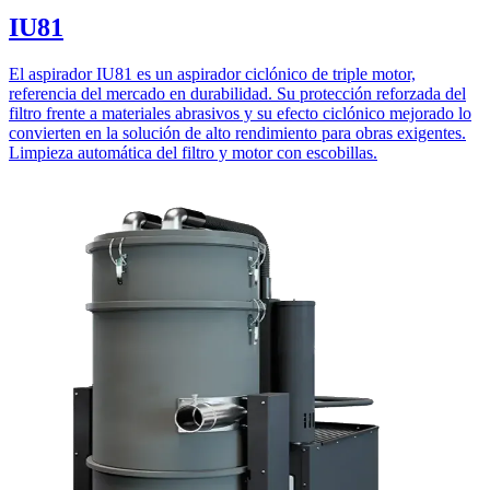
IU81
El aspirador IU81 es un aspirador ciclónico de triple motor,
referencia del mercado en durabilidad. Su protección reforzada del
filtro frente a materiales abrasivos y su efecto ciclónico mejorado lo
convierten en la solución de alto rendimiento para obras exigentes.
Limpieza automática del filtro y motor con escobillas.