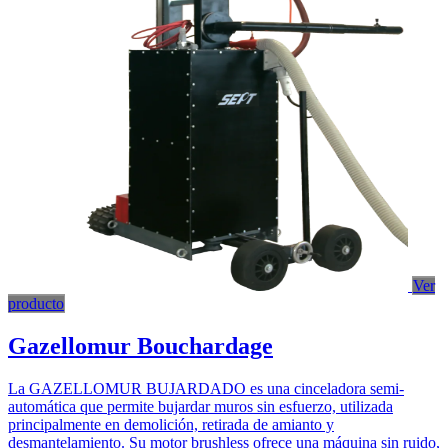
Ver
producto
Gazellomur Bouchardage
La GAZELLOMUR BUJARDADO es una cinceladora semi-
automática que permite bujardar muros sin esfuerzo, utilizada
principalmente en demolición, retirada de amianto y
desmantelamiento. Su motor brushless ofrece una máquina sin ruido,