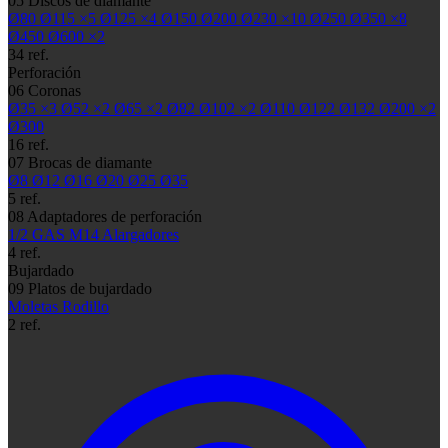
05
Discos de diamante
Ø80
Ø115
×5
Ø125
×4
Ø150
Ø200
Ø230
×10
Ø250
Ø350
×8
Ø450
Ø600
×2
34 ref.
Perforación
06
Coronas
Ø35
×3
Ø52
×2
Ø65
×2
Ø82
Ø102
×2
Ø110
Ø122
Ø132
Ø200
×2
Ø300
16 ref.
07
Brocas de diamante
Ø8
Ø12
Ø16
Ø20
Ø25
Ø35
5 ref.
08
Adaptadores de perforación
1/2 GAS
M14
Alargadores
4 ref.
Bujardado
09
Platos de bujardado
Moletas
Rodillo
2 ref.