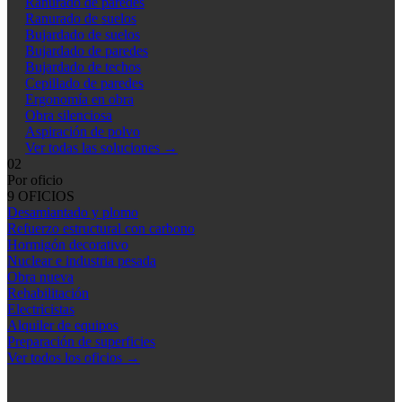
Ranurado de paredes
Ranurado de suelos
Bujardado de suelos
Bujardado de paredes
Bujardado de techos
Cepillado de paredes
Ergonomía en obra
Obra silenciosa
Aspiración de polvo
Ver todas las soluciones
→
02
Por oficio
9 OFICIOS
Desamiantado y plomo
Refuerzo estructural con carbono
Hormigón decorativo
Nuclear e industria pesada
Obra nueva
Rehabilitación
Electricistas
Alquiler de equipos
Preparación de superficies
Ver todos los oficios
→