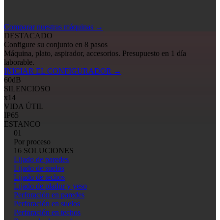
Comparar nuestras máquinas
→
DESTACADO
Configure su conjunto en 8 pasos
Máquina, plato, aspirador, accesorios. Presupuesto en 1 día
laborable.
INICIAR EL CONFIGURADOR
→
60
dB
SILENCIOSO
x14
VIDA ÚTIL
IP65
ESTANCO
01
Por proceso
16 SOLUCIONES
Lijado de paredes
Lijado de suelos
Lijado de techos
Lijado de pladur y yeso
Perforación en paredes
Perforación en suelos
Perforación en techos