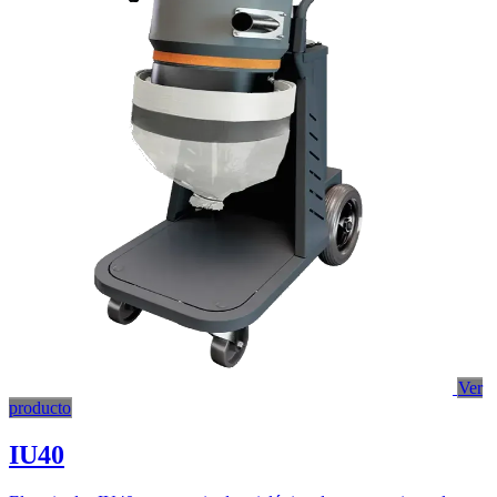
Ver
producto
IU40