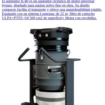
El aspirador IU40 es un aspirador ciclónico de motor universal
bypass, diseñado para aspirar polvo fino en obra. Su diseño
compacto facilita el transporte y ofrece una maniobrabilidad estable.
Equipado con un sistema Longopac de 22 m, filtro de cartucho
ULPA+PTFE (18 500 cm2 de superficie). Motor con escobillas.