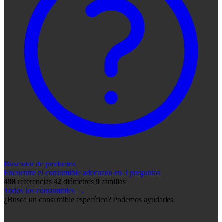
Buscador de productos
Encuentre el consumible adecuado en 3 preguntas
498
referencias
42
diámetros
9
familias
Todos los consumibles →
¿Busca un consumible específico? Podemos ayudarles.