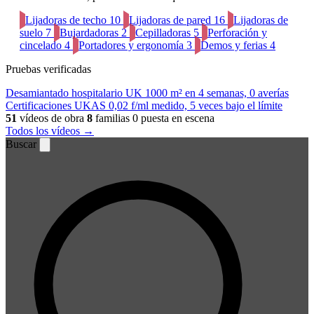
Lijadoras de techo
10
Lijadoras de pared
16
Lijadoras de
suelo
7
Bujardadoras
2
Cepilladoras
5
Perforación y
cincelado
4
Portadores y ergonomía
3
Demos y ferias
4
Pruebas verificadas
Desamiantado hospitalario UK
1000 m² en 4 semanas, 0 averías
Certificaciones UKAS
0,02 f/ml medido, 5 veces bajo el límite
51
vídeos de obra
8
familias
0 puesta en escena
Todos los vídeos →
Buscar