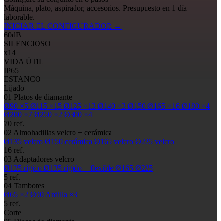
Máquina, plato, aspirador, accesorios. Presupuesto en 1 día
laborable.
INICIAR EL CONFIGURADOR
→
60
dB
SILENCIOSO
x14
VIDA ÚTIL
IP65
ESTANCO
Lijado
01
Platos de diamante
Ø90
×5
Ø115
×15
Ø125
×13
Ø140
×3
Ø150
Ø165
×16
Ø180
×4
Ø200
×7
Ø250
×2
Ø300
×4
70 ref.
02
Almohadillas
velcro + cerámica
Ø135
velcro
Ø150
cerámica
Ø165
velcro
Ø225
velcro
16 ref.
03
Adaptadores velcro
Ø125
rígido
Ø135
rígido + flexible
Ø165
Ø225
5 ref.
04
Tambores
Ø65
×2
Ø90
Ardilla ×3
5 ref.
Corte