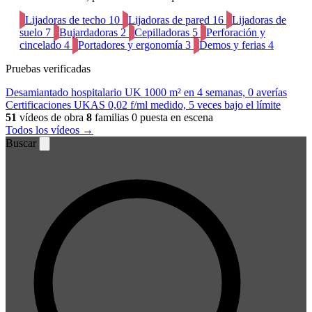
Lijadoras de techo
10
Lijadoras de pared
16
Lijadoras de
suelo
7
Bujardadoras
2
Cepilladoras
5
Perforación y
cincelado
4
Portadores y ergonomía
3
Demos y ferias
4
Pruebas verificadas
Desamiantado hospitalario UK
1000 m² en 4 semanas, 0 averías
Certificaciones UKAS
0,02 f/ml medido, 5 veces bajo el límite
51
vídeos de obra
8
familias
0 puesta en escena
Todos los vídeos →
Buscar