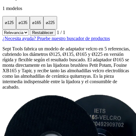
1
modelos
⌀125
⌀135
⌀165
⌀225
1
/ 1
Restablecer
¿Necesita ayuda? Pruebe nuestro buscador de productos
Sept Tools fabrica un modelo de adaptador velcro en 5 referencias,
cubriendo los diámetros Ø125, Ø135, Ø165 y Ø225 en versión
rígida y flexible según el resultado buscado. El adaptador Ø165 se
monta directamente en las lijadoras brushless Petit Potam, Fouine
XB165 y Tapir, y recibe tanto las almohadillas velcro electrolíticas
como las almohadillas de cerámica quitarrayas. Es la pieza
intermedia indispensable entre la lijadora y el consumible de
acabado.