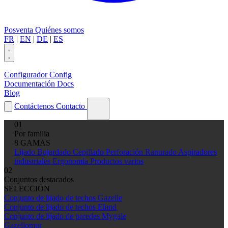
Posventa
Quiénes somos
FR
|
EN
|
DE
|
ES
Configurador
Config
Documentación
Docs
Blog
Contáctenos
Contacto
01
Por familia
8 GAMAS
Lijado
Bujardado
Cepillado
Perforación
Ranurado
Aspiradores
industriales
Ergonomía
Productos varios
02
Conjuntos destacados
SELECCIÓN
Conjunto de lijado de techos Gazelle
Conjunto de lijado de techos Eland
Conjunto de lijado de paredes Mygale
Gazellomur