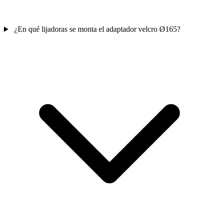
¿En qué lijadoras se monta el adaptador velcro Ø165?