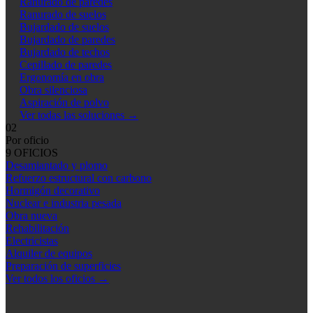
Ranurado de paredes
Ranurado de suelos
Bujardado de suelos
Bujardado de paredes
Bujardado de techos
Cepillado de paredes
Ergonomía en obra
Obra silenciosa
Aspiración de polvo
Ver todas las soluciones
→
02
Por oficio
9 OFICIOS
Desamiantado y plomo
Refuerzo estructural con carbono
Hormigón decorativo
Nuclear e industria pesada
Obra nueva
Rehabilitación
Electricistas
Alquiler de equipos
Preparación de superficies
Ver todos los oficios
→