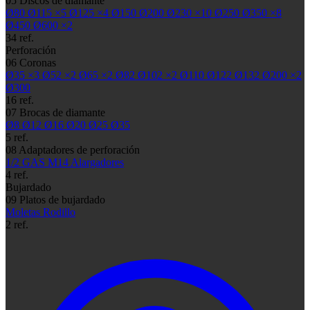
05
Discos de diamante
Ø80
Ø115
×5
Ø125
×4
Ø150
Ø200
Ø230
×10
Ø250
Ø350
×8
Ø450
Ø600
×2
34 ref.
Perforación
06
Coronas
Ø35
×3
Ø52
×2
Ø65
×2
Ø82
Ø102
×2
Ø110
Ø122
Ø132
Ø200
×2
Ø300
16 ref.
07
Brocas de diamante
Ø8
Ø12
Ø16
Ø20
Ø25
Ø35
5 ref.
08
Adaptadores de perforación
1/2 GAS
M14
Alargadores
4 ref.
Bujardado
09
Platos de bujardado
Moletas
Rodillo
2 ref.