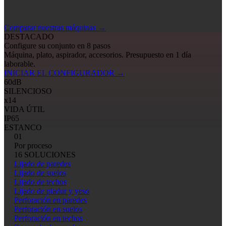
Comparar nuestras máquinas
→
DESTACADO
Configure su conjunto en 8 pasos
Máquina, plato, aspirador, accesorios. Presupuesto en 1 día
laborable.
INICIAR EL CONFIGURADOR
→
60
dB
SILENCIOSO
x14
VIDA ÚTIL
IP65
ESTANCO
01
Por proceso
16 SOLUCIONES
Lijado de paredes
Lijado de suelos
Lijado de techos
Lijado de pladur y yeso
Perforación en paredes
Perforación en suelos
Perforación en techos