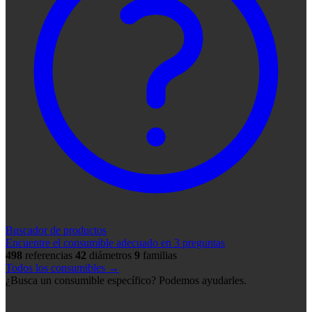
Buscador de productos
Encuentre el consumible adecuado en 3 preguntas
498
referencias
42
diámetros
9
familias
Todos los consumibles →
¿Busca un consumible específico? Podemos ayudarles.