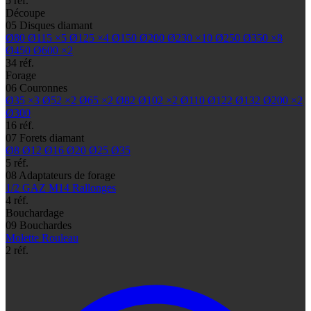
5 réf.
Découpe
05
Disques diamant
Ø80
Ø115
×5
Ø125
×4
Ø150
Ø200
Ø230
×10
Ø250
Ø350
×8
Ø450
Ø600
×2
34 réf.
Forage
06
Couronnes
Ø35
×3
Ø52
×2
Ø65
×2
Ø82
Ø102
×2
Ø110
Ø122
Ø132
Ø200
×2
Ø300
16 réf.
07
Forets diamant
Ø8
Ø12
Ø16
Ø20
Ø25
Ø35
5 réf.
08
Adaptateurs de forage
1/2 GAZ
M14
Rallonges
4 réf.
Bouchardage
09
Bouchardes
Molette
Rouleau
2 réf.