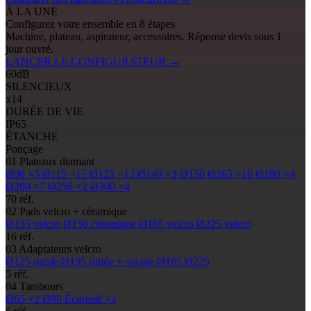
À LA UNE
Configurez votre ensemble en 8 étapes
Machine, plateau, aspirateur, accessoires. Réponse devis sous 1
jour ouvré.
LANCER LE CONFIGURATEUR
→
60
dB
SILENCIEUX
x14
DURÉE DE VIE
IP65
ÉTANCHE
Ponçage
01
Plateaux diamant
Ø90
×5
Ø115
×15
Ø125
×13
Ø140
×3
Ø150
Ø165
×16
Ø180
×4
Ø200
×7
Ø250
×2
Ø300
×4
70 réf.
02
Pads
velcro + céramique
Ø135
velcro
Ø150
céramique
Ø165
velcro
Ø225
velcro
16 réf.
03
Adaptateurs velcro
Ø125
rigide
Ø135
rigide + souple
Ø165
Ø225
5 réf.
04
Tambours
Ø65
×2
Ø90
Écureuil ×3