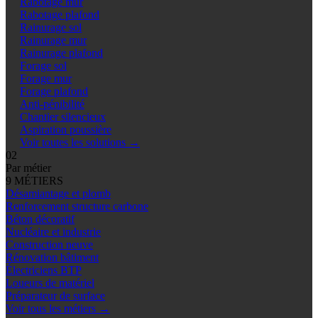
Rabotage mur
Rabotage plafond
Rainurage sol
Rainurage mur
Rainurage plafond
Forage sol
Forage mur
Forage plafond
Anti-pénibilité
Chantier silencieux
Aspiration poussière
Voir toutes les solutions
→
02
Par métier
9 MÉTIERS
Désamiantage et plomb
Renforcement structure carbone
Béton décoratif
Nucléaire et industrie
Construction neuve
Rénovation bâtiment
Électriciens BTP
Loueurs de matériel
Préparateur de surface
Voir tous les métiers
→