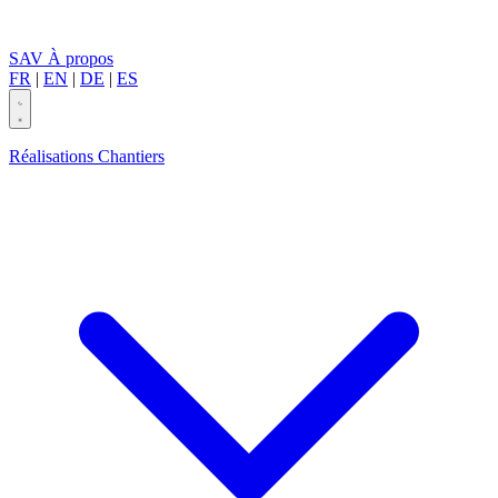
SAV
À propos
FR
|
EN
|
DE
|
ES
Réalisations
Chantiers