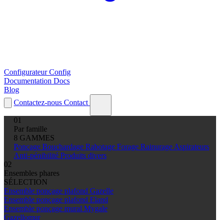
Configurateur
Config
Documentation
Docs
Blog
Contactez-nous
Contact
01
Par famille
8 GAMMES
Ponçage
Bouchardage
Rabotage
Forage
Rainurage
Aspirateurs
Anti-pénibilité
Produits divers
02
Ensembles phares
SÉLECTION
Ensemble ponçage plafond Gazelle
Ensemble ponçage plafond Eland
Ensemble ponçage mural Mygale
Gazellomur