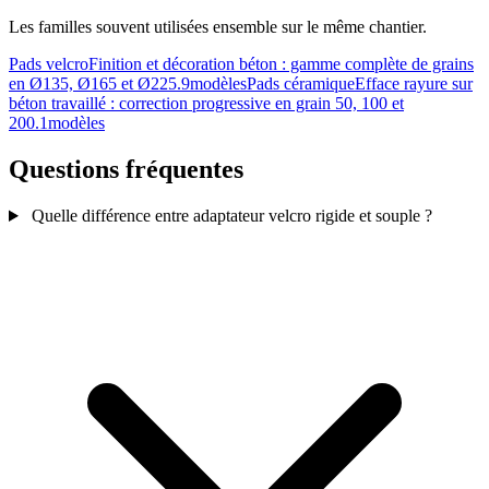
Les familles souvent utilisées ensemble sur le même chantier.
Pads velcro
Finition et décoration béton : gamme complète de grains
en Ø135, Ø165 et Ø225.
9modèles
Pads céramique
Efface rayure sur
béton travaillé : correction progressive en grain 50, 100 et
200.
1modèles
Questions fréquentes
Quelle différence entre adaptateur velcro rigide et souple ?