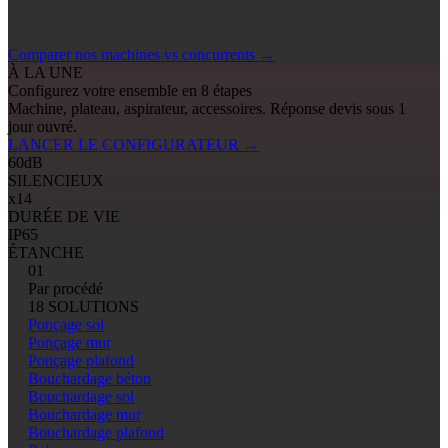
Comparer nos machines vs concurrents
→
À LA UNE
Configurez votre ensemble en 8 étapes
Machine, plateau, aspirateur, accessoires. Réponse devis sous 1
jour ouvré.
LANCER LE CONFIGURATEUR
→
60
dB
SILENCIEUX
x14
DURÉE DE VIE
IP65
ÉTANCHE
01
Par procédé
18 SOLUTIONS
Ponçage sol
Ponçage mur
Ponçage plafond
Bouchardage béton
Bouchardage sol
Bouchardage mur
Bouchardage plafond