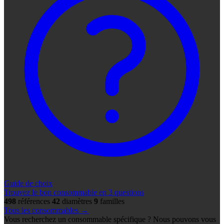
Guide de choix
Trouvez le bon consommable en 3 questions
498
références
42
diamètres
9
familles
Tous les consommables →
Vous recherchez un consommable spécifique ? Nous pouvons vous