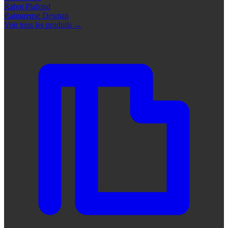
Rabot Plafond
Rainureuse Desman
Voir tous les produits
→