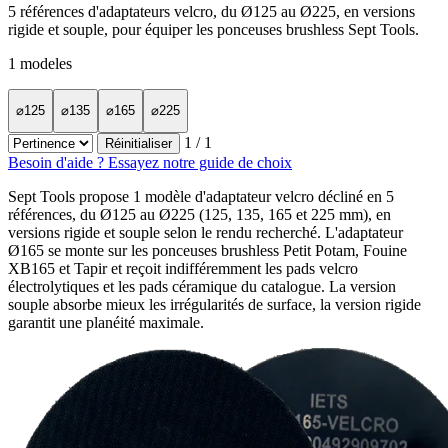
5 références d'adaptateurs velcro, du Ø125 au Ø225, en versions
rigide et souple, pour équiper les ponceuses brushless Sept Tools.
1
modeles
⌀125
⌀135
⌀165
⌀225
1
/ 1
Réinitialiser
Besoin d'aide ? Essayez notre guide de choix
Sept Tools propose 1 modèle d'adaptateur velcro décliné en 5
références, du Ø125 au Ø225 (125, 135, 165 et 225 mm), en
versions rigide et souple selon le rendu recherché. L'adaptateur
Ø165 se monte sur les ponceuses brushless Petit Potam, Fouine
XB165 et Tapir et reçoit indifféremment les pads velcro
électrolytiques et les pads céramique du catalogue. La version
souple absorbe mieux les irrégularités de surface, la version rigide
garantit une planéité maximale.