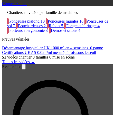
Contactez-nous
Chantiers en vidéo, par famille de machines
Ponceuses plafond
10
Ponceuses murales
16
Ponceuses de
sol
7
Bouchardeuses
2
Rabots
5
Forage et burinage
4
Porteurs et ergonomie
3
Démos et salons
4
Preuves vérifiées
Désamiantage hospitalier UK
1000 m² en 4 semaines, 0 panne
Certifications UKAS
0,02 f/ml mesuré, 5 fois sous le seuil
51
vidéos chantier
8
familles
0 mise en scène
Toutes les vidéos →
Rechercher