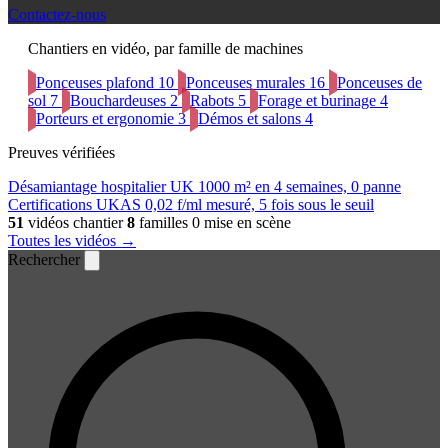
Contactez-nous
Chantiers en vidéo, par famille de machines
Ponceuses plafond
10
Ponceuses murales
16
Ponceuses de
sol
7
Bouchardeuses
2
Rabots
5
Forage et burinage
4
Porteurs et ergonomie
3
Démos et salons
4
Preuves vérifiées
Désamiantage hospitalier UK
1000 m² en 4 semaines, 0 panne
Certifications UKAS
0,02 f/ml mesuré, 5 fois sous le seuil
51
vidéos chantier
8
familles
0 mise en scène
Toutes les vidéos →
Rechercher