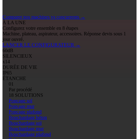
Comparer nos machines vs concurrents
→
À LA UNE
Configurez votre ensemble en 8 étapes
Machine, plateau, aspirateur, accessoires. Réponse devis sous 1
jour ouvré.
LANCER LE CONFIGURATEUR
→
60
dB
SILENCIEUX
x14
DURÉE DE VIE
IP65
ÉTANCHE
01
Par procédé
18 SOLUTIONS
Ponçage sol
Ponçage mur
Ponçage plafond
Bouchardage béton
Bouchardage sol
Bouchardage mur
Bouchardage plafond