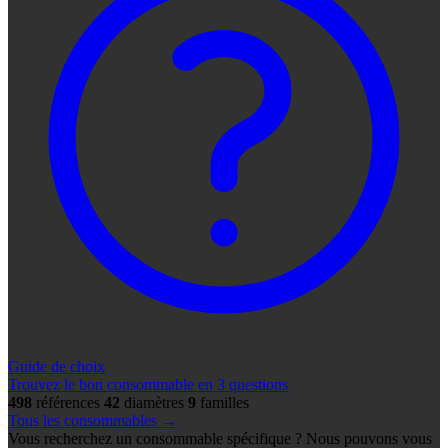
Guide de choix
Trouvez le bon consommable en 3 questions
498
références
42
diamètres
9
familles
Tous les consommables →
Vous recherchez un consommable spécifique ? Nous pouvons vous