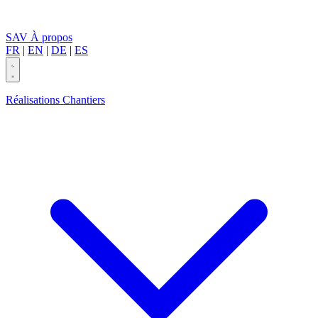
SAV
À propos
FR
|
EN
|
DE
|
ES
Réalisations
Chantiers