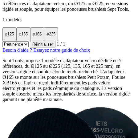
5 références d'adaptateurs velcro, du Ø125 au Ø225, en versions
rigide et souple, pour équiper les ponceuses brushless Sept Tools.
1
modeles
⌀125
⌀135
⌀165
⌀225
1
/ 1
Réinitialiser
Besoin d'aide ? Essayez notre guide de choix
Sept Tools propose 1 modèle d'adaptateur velcro décliné en 5
références, du Ø125 au Ø225 (125, 135, 165 et 225 mm), en
versions rigide et souple selon le rendu recherché. L'adaptateur
Ø165 se monte sur les ponceuses brushless Petit Potam, Fouine
XB165 et Tapir et reçoit indifféremment les pads velcro
électrolytiques et les pads céramique du catalogue. La version
souple absorbe mieux les irrégularités de surface, la version rigide
garantit une planéité maximale.