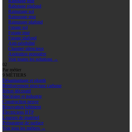
Rabotage mur
Rabotage plafond
Rainurage sol
Rainurage mur
Rainurage plafond
Forage sol
Forage mur
Forage plafond
Anti-pénibilité
Chantier silencieux
Aspiration poussière
Voir toutes les solutions
→
02
Par métier
9 MÉTIERS
Désamiantage et plomb
Renforcement structure carbone
Béton décoratif
Nucléaire et industrie
Construction neuve
Rénovation bâtiment
Électriciens BTP
Loueurs de matériel
Préparateur de surface
Voir tous les métiers
→