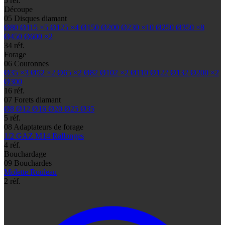
5 réf.
Découpe
05
Disques diamant
Ø80
Ø115
×5
Ø125
×4
Ø150
Ø200
Ø230
×10
Ø250
Ø350
×8
Ø450
Ø600
×2
34 réf.
Forage
06
Couronnes
Ø35
×3
Ø52
×2
Ø65
×2
Ø82
Ø102
×2
Ø110
Ø122
Ø132
Ø200
×2
Ø300
16 réf.
07
Forets diamant
Ø8
Ø12
Ø16
Ø20
Ø25
Ø35
5 réf.
08
Adaptateurs de forage
1/2 GAZ
M14
Rallonges
4 réf.
Bouchardage
09
Bouchardes
Molette
Rouleau
2 réf.