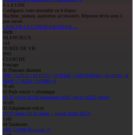
À LA UNE
Configurez votre ensemble en 8 étapes
Machine, plateau, aspirateur, accessoires. Réponse devis sous 1
jour ouvré.
LANCER LE CONFIGURATEUR
→
60
dB
SILENCIEUX
x14
DURÉE DE VIE
IP65
ÉTANCHE
Ponçage
01
Plateaux diamant
Ø90
×5
Ø115
×15
Ø125
×13
Ø140
×3
Ø150
Ø165
×16
Ø180
×4
Ø200
×7
Ø250
×2
Ø300
×4
70 réf.
02
Pads
velcro + céramique
Ø135
velcro
Ø150
céramique
Ø165
velcro
Ø225
velcro
16 réf.
03
Adaptateurs velcro
Ø125
rigide
Ø135
rigide + souple
Ø165
Ø225
5 réf.
04
Tambours
Ø65
×2
Ø90
Écureuil ×3