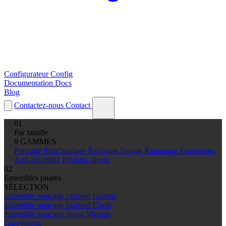
Configurateur
Config
Documentation
Docs
Blog
Contactez-nous
Contact
01
Par famille
8 GAMMES
Ponçage
Bouchardage
Rabotage
Forage
Rainurage
Aspirateurs
Anti-pénibilité
Produits divers
02
Ensembles phares
SÉLECTION
Ensemble ponçage plafond Gazelle
Ensemble ponçage plafond Eland
Ensemble ponçage mural Mygale
Gazellomur