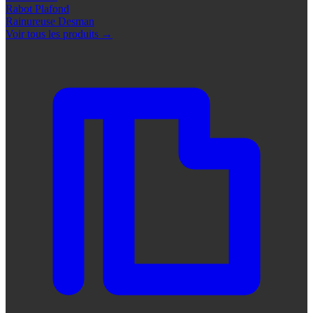
Rabot Plafond
Rainureuse Desman
Voir tous les produits
→