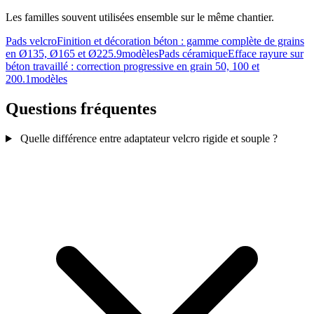
Les familles souvent utilisées ensemble sur le même chantier.
Pads velcro
Finition et décoration béton : gamme complète de grains
en Ø135, Ø165 et Ø225.
9modèles
Pads céramique
Efface rayure sur
béton travaillé : correction progressive en grain 50, 100 et
200.
1modèles
Questions fréquentes
Quelle différence entre adaptateur velcro rigide et souple ?