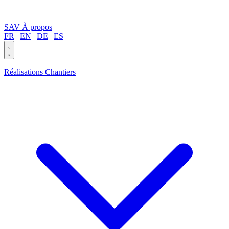
SAV
À propos
FR
|
EN
|
DE
|
ES
Réalisations
Chantiers