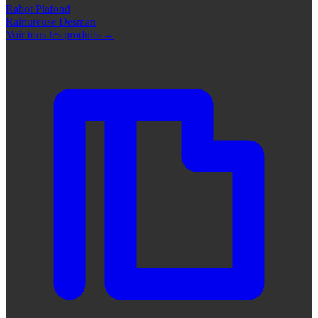
Rabot Plafond
Rainureuse Desman
Voir tous les produits
→