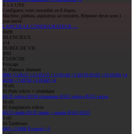
À LA UNE
Configurez votre ensemble en 8 étapes
Machine, plateau, aspirateur, accessoires. Réponse devis sous 1
jour ouvré.
LANCER LE CONFIGURATEUR
→
60
dB
SILENCIEUX
x14
DURÉE DE VIE
IP65
ÉTANCHE
Ponçage
01
Plateaux diamant
Ø90
×5
Ø115
×15
Ø125
×13
Ø140
×3
Ø150
Ø165
×16
Ø180
×4
Ø200
×7
Ø250
×2
Ø300
×4
70 réf.
02
Pads
velcro + céramique
Ø135
velcro
Ø150
céramique
Ø165
velcro
Ø225
velcro
16 réf.
03
Adaptateurs velcro
Ø125
rigide
Ø135
rigide + souple
Ø165
Ø225
5 réf.
04
Tambours
Ø65
×2
Ø90
Écureuil ×3