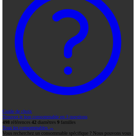
Guide de choix
Trouvez le bon consommable en 3 questions
498
références
42
diamètres
9
familles
Tous les consommables →
Vous recherchez un consommable spécifique ? Nous pouvons vous