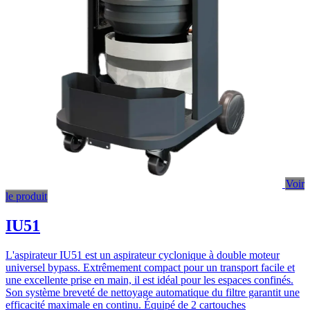
Voir
le produit
IU51
L'aspirateur IU51 est un aspirateur cyclonique à double moteur
universel bypass. Extrêmement compact pour un transport facile et
une excellente prise en main, il est idéal pour les espaces confinés.
Son système breveté de nettoyage automatique du filtre garantit une
efficacité maximale en continu. Équipé de 2 cartouches