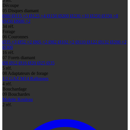
5 réf.
Découpe
05
Disques diamant
Ø80
Ø115
×5
Ø125
×4
Ø150
Ø200
Ø230
×10
Ø250
Ø350
×8
Ø450
Ø600
×2
34 réf.
Forage
06
Couronnes
Ø35
×3
Ø52
×2
Ø65
×2
Ø82
Ø102
×2
Ø110
Ø122
Ø132
Ø200
×2
Ø300
16 réf.
07
Forets diamant
Ø8
Ø12
Ø16
Ø20
Ø25
Ø35
5 réf.
08
Adaptateurs de forage
1/2 GAZ
M14
Rallonges
4 réf.
Bouchardage
09
Bouchardes
Molette
Rouleau
2 réf.