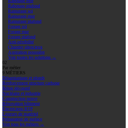
Rabotage mur
Rabotage plafond
Rainurage sol
Rainurage mur
Rainurage plafond
Forage sol
Forage mur
Forage plafond
Anti-pénibilité
Chantier silencieux
Aspiration poussière
Voir toutes les solutions
→
02
Par métier
9 MÉTIERS
Désamiantage et plomb
Renforcement structure carbone
Béton décoratif
Nucléaire et industrie
Construction neuve
Rénovation bâtiment
Électriciens BTP
Loueurs de matériel
Préparateur de surface
Voir tous les métiers
→