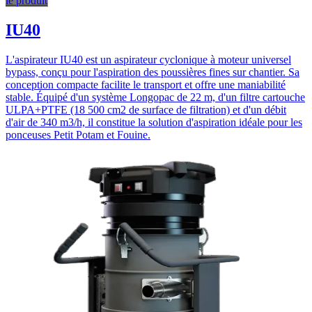
le produit
IU40
L'aspirateur IU40 est un aspirateur cyclonique à moteur universel
bypass, conçu pour l'aspiration des poussières fines sur chantier. Sa
conception compacte facilite le transport et offre une maniabilité
stable. Équipé d'un système Longopac de 22 m, d'un filtre cartouche
ULPA+PTFE (18 500 cm2 de surface de filtration) et d'un débit
d'air de 340 m3/h, il constitue la solution d'aspiration idéale pour les
ponceuses Petit Potam et Fouine.