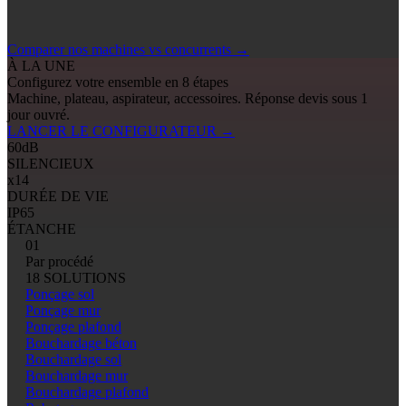
Comparer nos machines vs concurrents
→
À LA UNE
Configurez votre ensemble en 8 étapes
Machine, plateau, aspirateur, accessoires. Réponse devis sous 1
jour ouvré.
LANCER LE CONFIGURATEUR
→
60
dB
SILENCIEUX
x14
DURÉE DE VIE
IP65
ÉTANCHE
01
Par procédé
18 SOLUTIONS
Ponçage sol
Ponçage mur
Ponçage plafond
Bouchardage béton
Bouchardage sol
Bouchardage mur
Bouchardage plafond