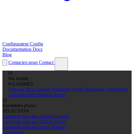
Configurateur
Config
Documentation
Docs
Blog
Contactez-nous
Contact
01
Par famille
8 GAMMES
Ponçage
Bouchardage
Rabotage
Forage
Rainurage
Aspirateurs
Anti-pénibilité
Produits divers
02
Ensembles phares
SÉLECTION
Ensemble ponçage plafond Gazelle
Ensemble ponçage plafond Eland
Ensemble ponçage mural Mygale
Gazellomur