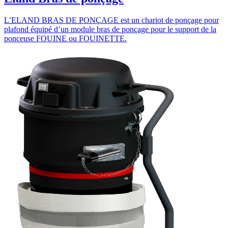
L’ELAND BRAS DE PONÇAGE est un chariot de ponçage pour
plafond équipé d’un module bras de ponçage pour le support de la
ponceuse FOUINE ou FOUINETTE.