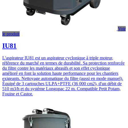
Voir
le produit
IU81
L'aspirateur IU81 est un aspirateur cyclonique à triple moteur,
référence du marché en termes de durabilité. Sa protection renforcée
du filtre contre les matériaux abrasifs et son effet cyclonique
amélioré en font la solution haute performance pour les chantiers
exigeants. Nettoyage automatique du filtre (aussi en mode manuel).
Équipé de 3 cartouches ULPA+PTFE (36 000 cm2), d'un débit de
510 m3/h et du système Longopac 22 m. Compatible Petit Potam,
Fouine et Castor.