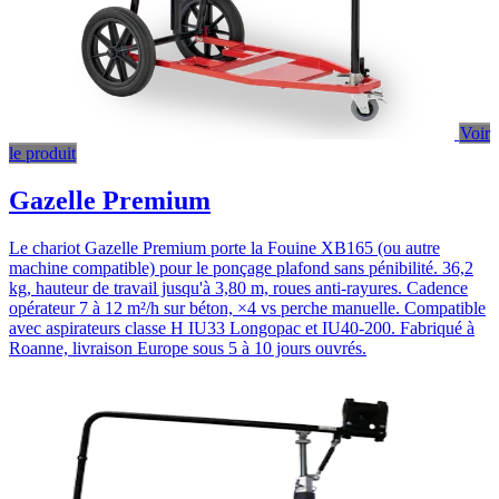
Voir
le produit
Gazelle Premium
Le chariot Gazelle Premium porte la Fouine XB165 (ou autre
machine compatible) pour le ponçage plafond sans pénibilité. 36,2
kg, hauteur de travail jusqu'à 3,80 m, roues anti-rayures. Cadence
opérateur 7 à 12 m²/h sur béton, ×4 vs perche manuelle. Compatible
avec aspirateurs classe H IU33 Longopac et IU40-200. Fabriqué à
Roanne, livraison Europe sous 5 à 10 jours ouvrés.