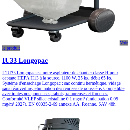
Voir
le produit
IU33 Longopac
L'IU33 Longopac est notre aspirateur de chantier classe H pour
captage HEPA H13 à la source. 1100 W, 25 kg, débit 65 l/s.
Système d'ensachage Longopac : sac continu hermétique, vidage
sans réouverture, élimination des reprises de poussière. Compatible
avec toutes nos ponceuses, rabots, rainureuses et foreuses.
Conformité VLEP silice cristalline 0,1 mg/m³ (anticipation 0,05
mg/m³ 2027). EN 60335-2-69 annexe AA. Roanne, SAV 48h.