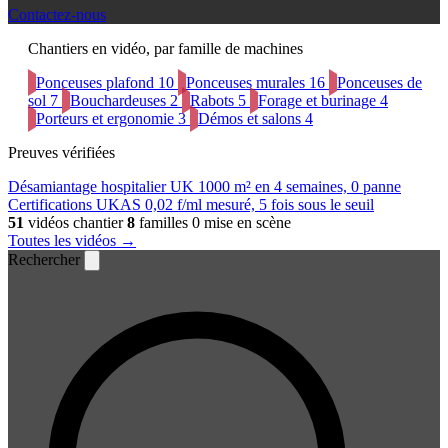
Contactez-nous
Chantiers en vidéo, par famille de machines
Ponceuses plafond
10
Ponceuses murales
16
Ponceuses de
sol
7
Bouchardeuses
2
Rabots
5
Forage et burinage
4
Porteurs et ergonomie
3
Démos et salons
4
Preuves vérifiées
Désamiantage hospitalier UK
1000 m² en 4 semaines, 0 panne
Certifications UKAS
0,02 f/ml mesuré, 5 fois sous le seuil
51
vidéos chantier
8
familles
0 mise en scène
Toutes les vidéos →
Rechercher