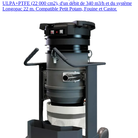
ULPA+PTFE (22 000 cm2), d'un débit de 340 m3/h et du système
Longopac 22 m. Compatible Petit Potam, Fouine et Castor.