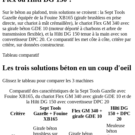
Sur le béton au plafond, trois solutions se croisent : la Sept Tools
Gazelle équipée de la Fouine XB165 (girafe brushless en prise
directe, sur chariot à mât crémaillère), le chariot Flex GM 340 avec
sa girafe béton GDE 10 (moteur déporté à charbons et arbre de
transmission flexible), et la Hilti DG 150 tenue à la main avec son
convertisseur DPC 20. Ce comparatif les met côte à côte, critère par
critère, sur données constructeur.
Tableau comparatif
Les trois solutions béton en un coup d'oeil
Glissez le tableau pour comparer les 3 machines
Comparatif des caractéristiques de la Sept Tools Gazelle avec
Fouine XB165, du chariot Flex GM 340 avec girafe GDE 10 et de
la Hilti DG 150 avec convertisseur DPC 20
Sept Tools
Hilti DG
Flex GM 340 +
Critère
Gazelle + Fouine
150 + DPC
girafe GDE 10
XB165
20
Meuleuse
Girafe béton
béton
brushless sur
Girafe béton