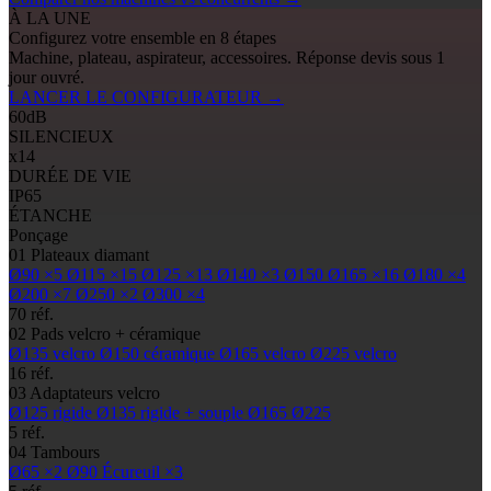
À LA UNE
Configurez votre ensemble en 8 étapes
Machine, plateau, aspirateur, accessoires. Réponse devis sous 1
jour ouvré.
LANCER LE CONFIGURATEUR
→
60
dB
SILENCIEUX
x14
DURÉE DE VIE
IP65
ÉTANCHE
Ponçage
01
Plateaux diamant
Ø90
×5
Ø115
×15
Ø125
×13
Ø140
×3
Ø150
Ø165
×16
Ø180
×4
Ø200
×7
Ø250
×2
Ø300
×4
70 réf.
02
Pads
velcro + céramique
Ø135
velcro
Ø150
céramique
Ø165
velcro
Ø225
velcro
16 réf.
03
Adaptateurs velcro
Ø125
rigide
Ø135
rigide + souple
Ø165
Ø225
5 réf.
04
Tambours
Ø65
×2
Ø90
Écureuil ×3