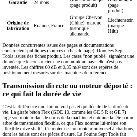
Garantie
24 mois
(page produit)
(page
produit)
Groupe Chervon
Liechtenstein
Origine de
(Chine), marque
Roanne, France
(marque
fabrication
historique
Hilti)
allemande
Données concurrentes issues des pages et documentations
constructeur publiques (sources en bas de page). Données Sept
Tools issues des fiches produit. Les cases "non publié" signalent une
donnée que le constructeur ne communique pas : elle n'est pas
inventée. Les chiffres 60 dB et 0,35 m/s² sont des repères de
positionnement mesurés sur des machines de référence.
Transmission directe ou moteur déporté :
ce qui fait la durée de vie
C'est la différence que l'on ne voit pas et qui décide de la durée de
vie. La girafe béton Flex (GDE 10, comme les GE 5 R et GE 7)
loge son moteur dans le corps de la machine et entraîne la tête par un
arbre de transmission flexible, ce que Flex nomme lui-même son
"flexible drive shaft". Ce moteur est un moteur universel à charbons,
dont les balais sont des pièces d'usure. La Fouine Sept Tools fait