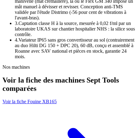
manivelle (mât crémaillère), là où le Flex GM 340 impose un
mât manuel à dévisser et revisser. Conception anti-TMS
validée par l'étude Distrimo (-56 pour cent de vibrations à
l'avant-bras).
3.
Captation classe H à la source, mesurée à 0,02 f/ml par un
laboratoire UKAS sur chantier hospitalier NHS : la silice sous
contrôle.
4.
Variateur IP65 sans gros convertisseur au sol (contrairement
au duo Hilti DG 150 + DPC 20), 60 dB, conçu et assemblé à
Roanne avec SAV national et pièces en stock, garantie 24
mois.
Nos machines
Voir la fiche des machines Sept Tools
comparées
Voir la fiche Fouine XB165