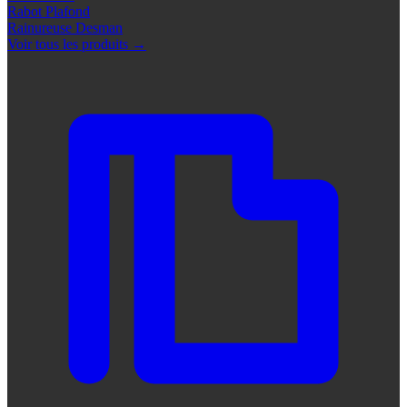
Rabot Plafond
Rainureuse Desman
Voir tous les produits
→