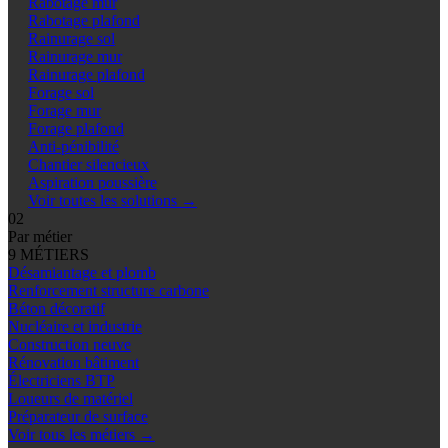
Rabotage mur
Rabotage plafond
Rainurage sol
Rainurage mur
Rainurage plafond
Forage sol
Forage mur
Forage plafond
Anti-pénibilité
Chantier silencieux
Aspiration poussière
Voir toutes les solutions
→
02
Par métier
9 MÉTIERS
Désamiantage et plomb
Renforcement structure carbone
Béton décoratif
Nucléaire et industrie
Construction neuve
Rénovation bâtiment
Électriciens BTP
Loueurs de matériel
Préparateur de surface
Voir tous les métiers
→