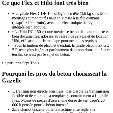
Ce que Flex et Hilti font très bien
+
La girafe Flex GDE 10 est légère en tête (3,6 kg sans tête de
meulage) et monte très haut en vitesse à la tête diamant
(jusqu'à 8700 tr/min), avec une électronique de régulation
intégrée bien aboutie.
+
La Hilti DG 150 est une meuleuse béton diamant robuste et
bien documentée, adossée au réseau de service et de location
Hilti, efficace pour le meulage ponctuel et les reprises.
+
Pour la finition de placo et d'enduit, la girafe placo Flex GE
5 R reste plus légère et parfaitement dans son domaine. Sur ce
terrain, ce n'est pas le sujet du béton.
Le parti pris Sept Tools
Pourquoi les pros du béton choisissent la
Gazelle
1.
Transmission directe brushless : pas d'arbre de transmission
flexible ni de charbons à remplacer, contrairement à la girafe
Flex. Moins de pièces d'usure, une durée de vie jusqu'à 20
000 h pensée pour le béton intensif.
2.
Le chariot Gazelle porte la machine et se règle à la