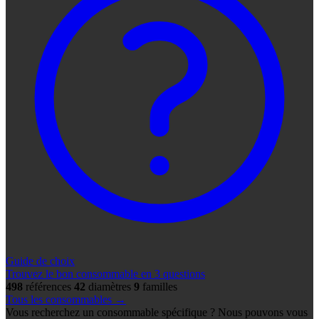
Guide de choix
Trouvez le bon consommable en 3 questions
498
références
42
diamètres
9
familles
Tous les consommables →
Vous recherchez un consommable spécifique ? Nous pouvons vous