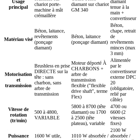
Usage
diamant
chariot porte-
diamant sur chariot
principal
tenue à la
machine à mât
GM 340
main +
crémaillère
convertisseur
Béton,
Béton, laitance,
chape, retrait
revêtements
Béton, laitance
de
Matériau visé
(ponçage
(ponçage diamant)
revêtements
diamant)
minces (max
3 mm)
Alimentée
Moteur déporté À
Brushless en prise
par le
CHARBONS +
DIRECTE sur la
convertisseur
Motorisation
arbre de
tête : sans
externe DPC
et
transmission
charbon, sans
20
transmission
flexible ("flexible
arbre de
(obligatoire,
drive shaft", terme
transmission
relié par
Flex)
câble)
5800 à 8700 (tête
4700 ou
Vitesse de
500 à 4800,
diamant) ou 1700
6600 (2
rotation
VARIABLE
à 2500 (tête
vitesses
(tr/min)
plateau), variable
fixes)
2100 W
Puissance
1600 W utile,
1010 W absorbée /
absorbée /