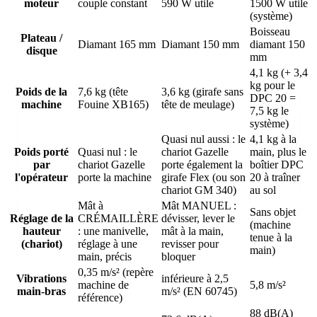
moteur
couple constant
590 W utile
1500 W utile
(système)
Boisseau
Plateau /
Diamant 165 mm
Diamant 150 mm
diamant 150
disque
mm
4,1 kg (+ 3,4
kg pour le
Poids de la
7,6 kg (tête
3,6 kg (girafe sans
DPC 20 =
machine
Fouine XB165)
tête de meulage)
7,5 kg le
système)
Quasi nul aussi : le
4,1 kg à la
Poids porté
Quasi nul : le
chariot Gazelle
main, plus le
par
chariot Gazelle
porte également la
boîtier DPC
l'opérateur
porte la machine
girafe Flex (ou son
20 à traîner
chariot GM 340)
au sol
Mât à
Mât MANUEL :
Sans objet
Réglage de la
CRÉMAILLÈRE
dévisser, lever le
(machine
hauteur
: une manivelle,
mât à la main,
tenue à la
(chariot)
réglage à une
revisser pour
main)
main, précis
bloquer
0,35 m/s² (repère
Vibrations
inférieure à 2,5
machine de
5,8 m/s²
main-bras
m/s² (EN 60745)
référence)
88 dB(A)