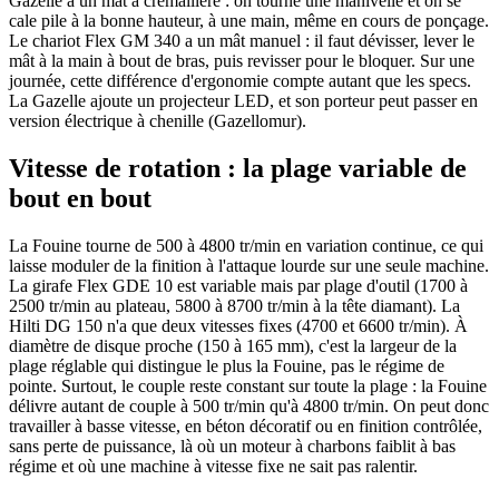
Gazelle a un mât à crémaillère : on tourne une manivelle et on se
cale pile à la bonne hauteur, à une main, même en cours de ponçage.
Le chariot Flex GM 340 a un mât manuel : il faut dévisser, lever le
mât à la main à bout de bras, puis revisser pour le bloquer. Sur une
journée, cette différence d'ergonomie compte autant que les specs.
La Gazelle ajoute un projecteur LED, et son porteur peut passer en
version électrique à chenille (Gazellomur).
Vitesse de rotation : la plage variable de
bout en bout
La Fouine tourne de 500 à 4800 tr/min en variation continue, ce qui
laisse moduler de la finition à l'attaque lourde sur une seule machine.
La girafe Flex GDE 10 est variable mais par plage d'outil (1700 à
2500 tr/min au plateau, 5800 à 8700 tr/min à la tête diamant). La
Hilti DG 150 n'a que deux vitesses fixes (4700 et 6600 tr/min). À
diamètre de disque proche (150 à 165 mm), c'est la largeur de la
plage réglable qui distingue le plus la Fouine, pas le régime de
pointe. Surtout, le couple reste constant sur toute la plage : la Fouine
délivre autant de couple à 500 tr/min qu'à 4800 tr/min. On peut donc
travailler à basse vitesse, en béton décoratif ou en finition contrôlée,
sans perte de puissance, là où un moteur à charbons faiblit à bas
régime et où une machine à vitesse fixe ne sait pas ralentir.