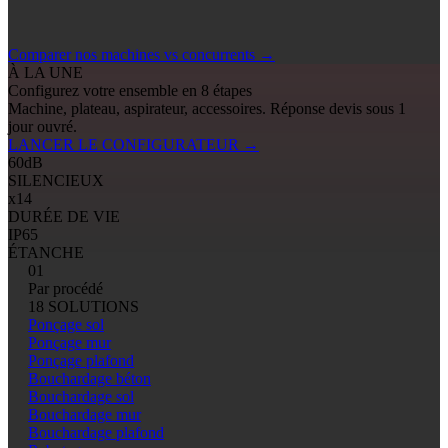
Comparer nos machines vs concurrents
→
À LA UNE
Configurez votre ensemble en 8 étapes
Machine, plateau, aspirateur, accessoires. Réponse devis sous 1
jour ouvré.
LANCER LE CONFIGURATEUR
→
60
dB
SILENCIEUX
x14
DURÉE DE VIE
IP65
ÉTANCHE
01
Par procédé
18 SOLUTIONS
Ponçage sol
Ponçage mur
Ponçage plafond
Bouchardage béton
Bouchardage sol
Bouchardage mur
Bouchardage plafond