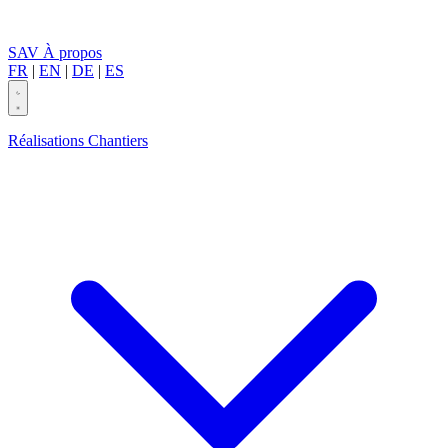
SAV
À propos
FR
|
EN
|
DE
|
ES
Réalisations
Chantiers