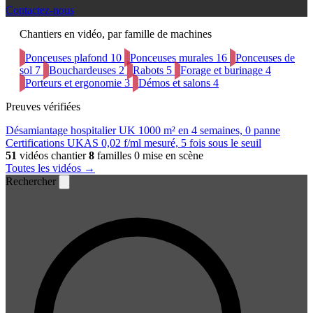
Contactez-nous
Chantiers en vidéo, par famille de machines
Ponceuses plafond
10
Ponceuses murales
16
Ponceuses de
sol
7
Bouchardeuses
2
Rabots
5
Forage et burinage
4
Porteurs et ergonomie
3
Démos et salons
4
Preuves vérifiées
Désamiantage hospitalier UK
1000 m² en 4 semaines, 0 panne
Certifications UKAS
0,02 f/ml mesuré, 5 fois sous le seuil
51
vidéos chantier
8
familles
0 mise en scène
Toutes les vidéos →
Rechercher