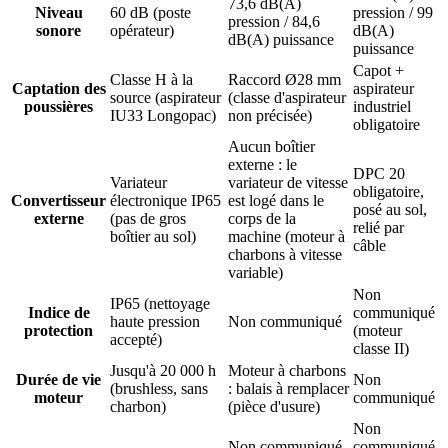
73,6 dB(A)
Niveau
60 dB (poste
pression / 99
pression / 84,6
sonore
opérateur)
dB(A)
dB(A) puissance
puissance
Capot +
Classe H à la
Raccord Ø28 mm
Captation des
aspirateur
source (aspirateur
(classe d'aspirateur
poussières
industriel
IU33 Longopac)
non précisée)
obligatoire
Aucun boîtier
externe : le
DPC 20
Variateur
variateur de vitesse
obligatoire,
Convertisseur
électronique IP65
est logé dans le
posé au sol,
externe
(pas de gros
corps de la
relié par
boîtier au sol)
machine (moteur à
câble
charbons à vitesse
variable)
Non
IP65 (nettoyage
Indice de
communiqué
haute pression
Non communiqué
protection
(moteur
accepté)
classe II)
Jusqu'à 20 000 h
Moteur à charbons
Durée de vie
Non
(brushless, sans
: balais à remplacer
moteur
communiqué
charbon)
(pièce d'usure)
Non
Non communiqué
communiqué