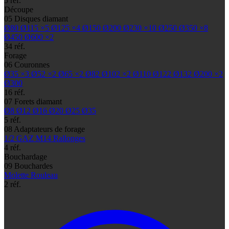
5 réf.
Découpe
05
Disques diamant
Ø80
Ø115
×5
Ø125
×4
Ø150
Ø200
Ø230
×10
Ø250
Ø350
×8
Ø450
Ø600
×2
34 réf.
Forage
06
Couronnes
Ø35
×3
Ø52
×2
Ø65
×2
Ø82
Ø102
×2
Ø110
Ø122
Ø132
Ø200
×2
Ø300
16 réf.
07
Forets diamant
Ø8
Ø12
Ø16
Ø20
Ø25
Ø35
5 réf.
08
Adaptateurs de forage
1/2 GAZ
M14
Rallonges
4 réf.
Bouchardage
09
Bouchardes
Molette
Rouleau
2 réf.