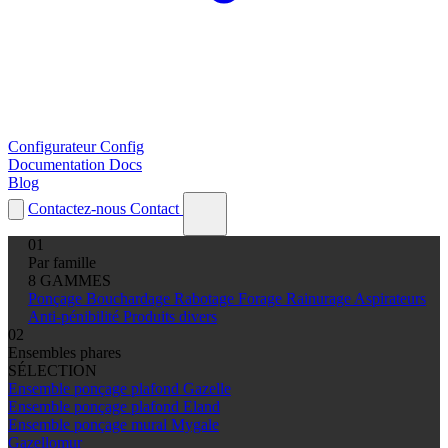
Configurateur
Config
Documentation
Docs
Blog
Contactez-nous
Contact
01
Par famille
8 GAMMES
Ponçage
Bouchardage
Rabotage
Forage
Rainurage
Aspirateurs
Anti-pénibilité
Produits divers
02
Ensembles phares
SÉLECTION
Ensemble ponçage plafond Gazelle
Ensemble ponçage plafond Eland
Ensemble ponçage mural Mygale
Gazellomur