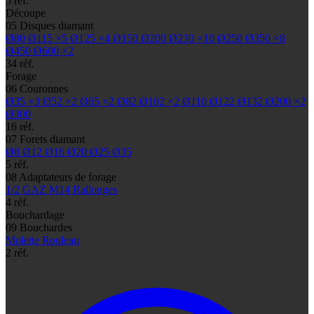
5 réf.
Découpe
05
Disques diamant
Ø80
Ø115
×5
Ø125
×4
Ø150
Ø200
Ø230
×10
Ø250
Ø350
×8
Ø450
Ø600
×2
34 réf.
Forage
06
Couronnes
Ø35
×3
Ø52
×2
Ø65
×2
Ø82
Ø102
×2
Ø110
Ø122
Ø132
Ø200
×2
Ø300
16 réf.
07
Forets diamant
Ø8
Ø12
Ø16
Ø20
Ø25
Ø35
5 réf.
08
Adaptateurs de forage
1/2 GAZ
M14
Rallonges
4 réf.
Bouchardage
09
Bouchardes
Molette
Rouleau
2 réf.