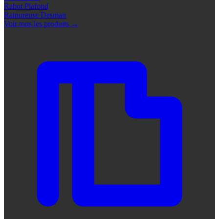
Rabot Plafond
Rainureuse Desman
Voir tous les produits
→