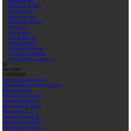
Rabotage mur
Rabotage plafond
Rainurage sol
Rainurage mur
Rainurage plafond
Forage sol
Forage mur
Forage plafond
Anti-pénibilité
Chantier silencieux
Aspiration poussière
Voir toutes les solutions
→
02
Par métier
9 MÉTIERS
Désamiantage et plomb
Renforcement structure carbone
Béton décoratif
Nucléaire et industrie
Construction neuve
Rénovation bâtiment
Électriciens BTP
Loueurs de matériel
Préparateur de surface
Voir tous les métiers
→