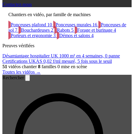
Contactez-nous
Chantiers en vidéo, par famille de machines
Ponceuses plafond
10
Ponceuses murales
16
Ponceuses de
sol
7
Bouchardeuses
2
Rabots
5
Forage et burinage
4
Porteurs et ergonomie
3
Démos et salons
4
Preuves vérifiées
Désamiantage hospitalier UK
1000 m² en 4 semaines, 0 panne
Certifications UKAS
0,02 f/ml mesuré, 5 fois sous le seuil
51
vidéos chantier
8
familles
0 mise en scène
Toutes les vidéos →
Rechercher