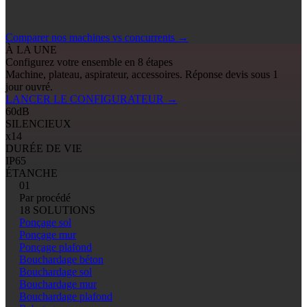
Comparer nos machines vs concurrents
→
À LA UNE
Configurez votre ensemble en 8 étapes
Machine, plateau, aspirateur, accessoires. Réponse devis sous 1
jour ouvré.
LANCER LE CONFIGURATEUR
→
60
dB
SILENCIEUX
x14
DURÉE DE VIE
IP65
ÉTANCHE
01
Par procédé
18 SOLUTIONS
Ponçage sol
Ponçage mur
Ponçage plafond
Bouchardage béton
Bouchardage sol
Bouchardage mur
Bouchardage plafond