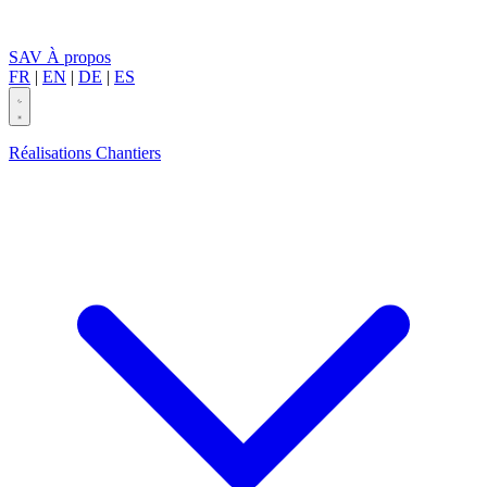
SAV
À propos
FR
|
EN
|
DE
|
ES
Réalisations
Chantiers