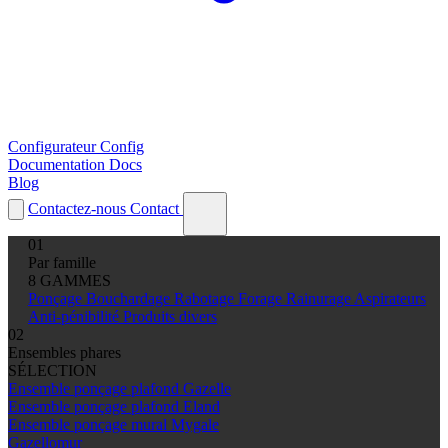
Configurateur
Config
Documentation
Docs
Blog
Contactez-nous
Contact
01
Par famille
8 GAMMES
Ponçage
Bouchardage
Rabotage
Forage
Rainurage
Aspirateurs
Anti-pénibilité
Produits divers
02
Ensembles phares
SÉLECTION
Ensemble ponçage plafond Gazelle
Ensemble ponçage plafond Eland
Ensemble ponçage mural Mygale
Gazellomur