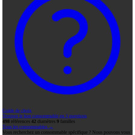
Guide de choix
Trouvez le bon consommable en 3 questions
498
références
42
diamètres
9
familles
Tous les consommables →
Vous recherchez un consommable spécifique ? Nous pouvons vous