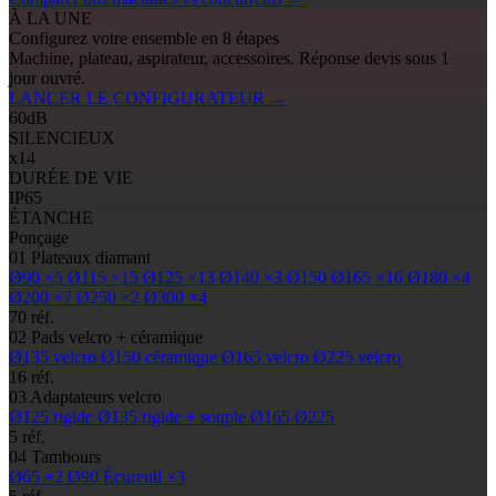
À LA UNE
Configurez votre ensemble en 8 étapes
Machine, plateau, aspirateur, accessoires. Réponse devis sous 1
jour ouvré.
LANCER LE CONFIGURATEUR
→
60
dB
SILENCIEUX
x14
DURÉE DE VIE
IP65
ÉTANCHE
Ponçage
01
Plateaux diamant
Ø90
×5
Ø115
×15
Ø125
×13
Ø140
×3
Ø150
Ø165
×16
Ø180
×4
Ø200
×7
Ø250
×2
Ø300
×4
70 réf.
02
Pads
velcro + céramique
Ø135
velcro
Ø150
céramique
Ø165
velcro
Ø225
velcro
16 réf.
03
Adaptateurs velcro
Ø125
rigide
Ø135
rigide + souple
Ø165
Ø225
5 réf.
04
Tambours
Ø65
×2
Ø90
Écureuil ×3