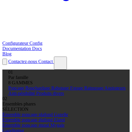
Configurateur
Config
Documentation
Docs
Blog
Contactez-nous
Contact
01
Par famille
8 GAMMES
Ponçage
Bouchardage
Rabotage
Forage
Rainurage
Aspirateurs
Anti-pénibilité
Produits divers
02
Ensembles phares
SÉLECTION
Ensemble ponçage plafond Gazelle
Ensemble ponçage plafond Eland
Ensemble ponçage mural Mygale
Gazellomur