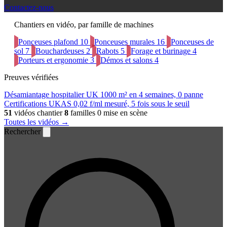
Contactez-nous
Chantiers en vidéo, par famille de machines
Ponceuses plafond
10
Ponceuses murales
16
Ponceuses de
sol
7
Bouchardeuses
2
Rabots
5
Forage et burinage
4
Porteurs et ergonomie
3
Démos et salons
4
Preuves vérifiées
Désamiantage hospitalier UK
1000 m² en 4 semaines, 0 panne
Certifications UKAS
0,02 f/ml mesuré, 5 fois sous le seuil
51
vidéos chantier
8
familles
0 mise en scène
Toutes les vidéos →
Rechercher