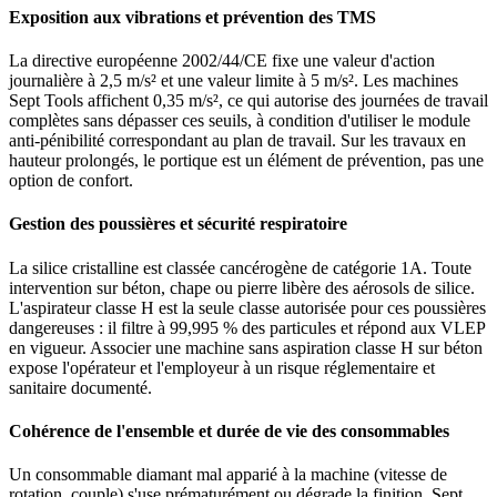
Exposition aux vibrations et prévention des TMS
La directive européenne 2002/44/CE fixe une valeur d'action
journalière à 2,5 m/s² et une valeur limite à 5 m/s². Les machines
Sept Tools affichent 0,35 m/s², ce qui autorise des journées de travail
complètes sans dépasser ces seuils, à condition d'utiliser le module
anti-pénibilité correspondant au plan de travail. Sur les travaux en
hauteur prolongés, le portique est un élément de prévention, pas une
option de confort.
Gestion des poussières et sécurité respiratoire
La silice cristalline est classée cancérogène de catégorie 1A. Toute
intervention sur béton, chape ou pierre libère des aérosols de silice.
L'aspirateur classe H est la seule classe autorisée pour ces poussières
dangereuses : il filtre à 99,995 % des particules et répond aux VLEP
en vigueur. Associer une machine sans aspiration classe H sur béton
expose l'opérateur et l'employeur à un risque réglementaire et
sanitaire documenté.
Cohérence de l'ensemble et durée de vie des consommables
Un consommable diamant mal apparié à la machine (vitesse de
rotation, couple) s'use prématurément ou dégrade la finition. Sept