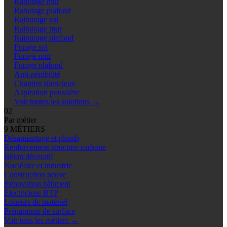
Rabotage mur
Rabotage plafond
Rainurage sol
Rainurage mur
Rainurage plafond
Forage sol
Forage mur
Forage plafond
Anti-pénibilité
Chantier silencieux
Aspiration poussière
Voir toutes les solutions
→
02
Par métier
9 MÉTIERS
Désamiantage et plomb
Renforcement structure carbone
Béton décoratif
Nucléaire et industrie
Construction neuve
Rénovation bâtiment
Électriciens BTP
Loueurs de matériel
Préparateur de surface
Voir tous les métiers
→