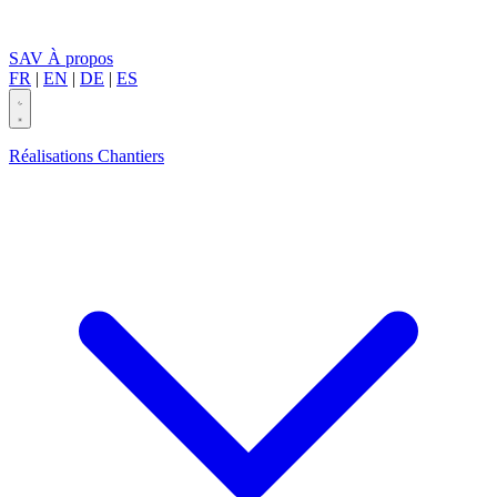
SAV
À propos
FR
|
EN
|
DE
|
ES
Réalisations
Chantiers