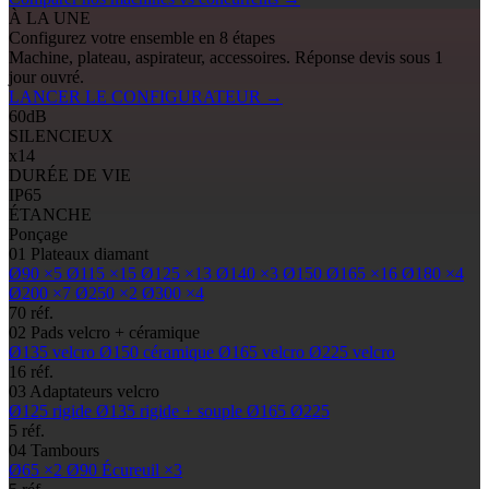
À LA UNE
Configurez votre ensemble en 8 étapes
Machine, plateau, aspirateur, accessoires. Réponse devis sous 1
jour ouvré.
LANCER LE CONFIGURATEUR
→
60
dB
SILENCIEUX
x14
DURÉE DE VIE
IP65
ÉTANCHE
Ponçage
01
Plateaux diamant
Ø90
×5
Ø115
×15
Ø125
×13
Ø140
×3
Ø150
Ø165
×16
Ø180
×4
Ø200
×7
Ø250
×2
Ø300
×4
70 réf.
02
Pads
velcro + céramique
Ø135
velcro
Ø150
céramique
Ø165
velcro
Ø225
velcro
16 réf.
03
Adaptateurs velcro
Ø125
rigide
Ø135
rigide + souple
Ø165
Ø225
5 réf.
04
Tambours
Ø65
×2
Ø90
Écureuil ×3