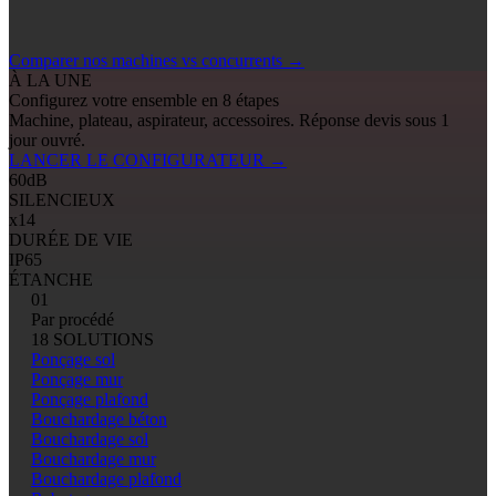
Comparer nos machines vs concurrents
→
À LA UNE
Configurez votre ensemble en 8 étapes
Machine, plateau, aspirateur, accessoires. Réponse devis sous 1
jour ouvré.
LANCER LE CONFIGURATEUR
→
60
dB
SILENCIEUX
x14
DURÉE DE VIE
IP65
ÉTANCHE
01
Par procédé
18 SOLUTIONS
Ponçage sol
Ponçage mur
Ponçage plafond
Bouchardage béton
Bouchardage sol
Bouchardage mur
Bouchardage plafond