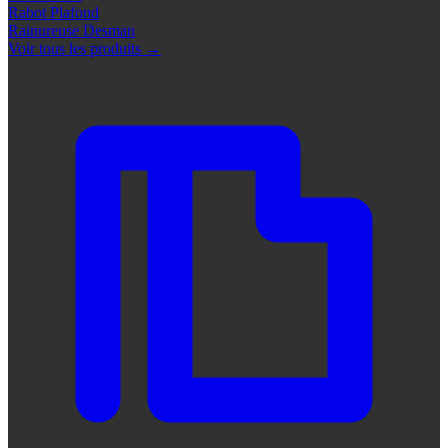
Rabot Plafond
Rainureuse Desman
Voir tous les produits
→