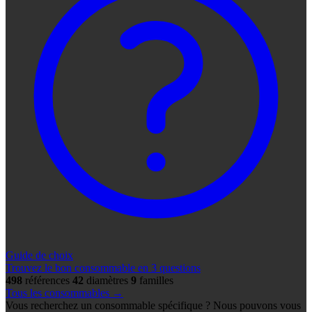
Guide de choix
Trouvez le bon consommable en 3 questions
498
références
42
diamètres
9
familles
Tous les consommables →
Vous recherchez un consommable spécifique ? Nous pouvons vous