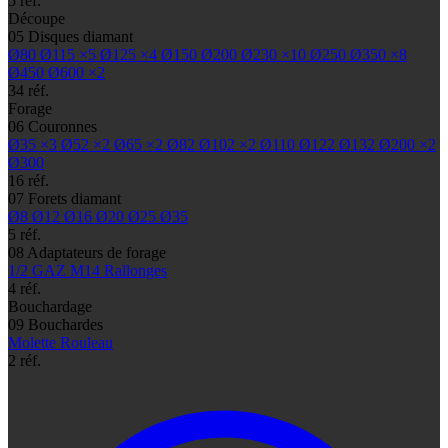
5 réf.
Découpe
05
Disques diamant
Ø80
Ø115
×5
Ø125
×4
Ø150
Ø200
Ø230
×10
Ø250
Ø350
×8
Ø450
Ø600
×2
34 réf.
Forage
06
Couronnes
Ø35
×3
Ø52
×2
Ø65
×2
Ø82
Ø102
×2
Ø110
Ø122
Ø132
Ø200
×2
Ø300
16 réf.
07
Forets diamant
Ø8
Ø12
Ø16
Ø20
Ø25
Ø35
5 réf.
08
Adaptateurs de forage
1/2 GAZ
M14
Rallonges
4 réf.
Bouchardage
09
Bouchardes
Molette
Rouleau
2 réf.