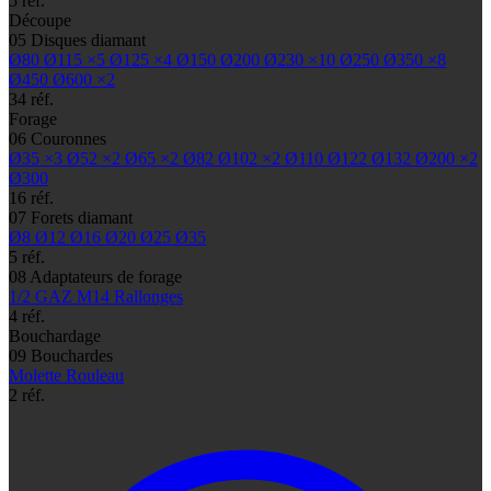
5 réf.
Découpe
05
Disques diamant
Ø80
Ø115
×5
Ø125
×4
Ø150
Ø200
Ø230
×10
Ø250
Ø350
×8
Ø450
Ø600
×2
34 réf.
Forage
06
Couronnes
Ø35
×3
Ø52
×2
Ø65
×2
Ø82
Ø102
×2
Ø110
Ø122
Ø132
Ø200
×2
Ø300
16 réf.
07
Forets diamant
Ø8
Ø12
Ø16
Ø20
Ø25
Ø35
5 réf.
08
Adaptateurs de forage
1/2 GAZ
M14
Rallonges
4 réf.
Bouchardage
09
Bouchardes
Molette
Rouleau
2 réf.