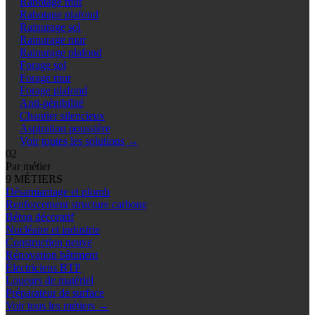
Rabotage mur
Rabotage plafond
Rainurage sol
Rainurage mur
Rainurage plafond
Forage sol
Forage mur
Forage plafond
Anti-pénibilité
Chantier silencieux
Aspiration poussière
Voir toutes les solutions
→
02
Par métier
9 MÉTIERS
Désamiantage et plomb
Renforcement structure carbone
Béton décoratif
Nucléaire et industrie
Construction neuve
Rénovation bâtiment
Électriciens BTP
Loueurs de matériel
Préparateur de surface
Voir tous les métiers
→