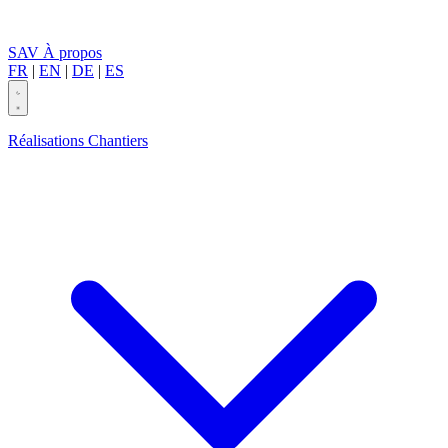
SAV
À propos
FR
|
EN
|
DE
|
ES
Réalisations
Chantiers