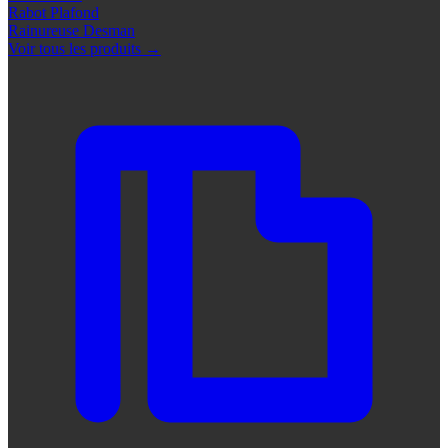
Rabot Plafond
Rainureuse Desman
Voir tous les produits
→