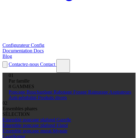
Configurateur
Config
Documentation
Docs
Blog
Contactez-nous
Contact
01
Par famille
8 GAMMES
Ponçage
Bouchardage
Rabotage
Forage
Rainurage
Aspirateurs
Anti-pénibilité
Produits divers
02
Ensembles phares
SÉLECTION
Ensemble ponçage plafond Gazelle
Ensemble ponçage plafond Eland
Ensemble ponçage mural Mygale
Gazellomur