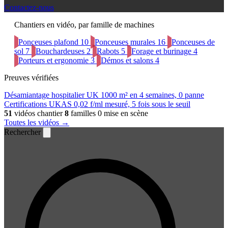
Contactez-nous
Chantiers en vidéo, par famille de machines
Ponceuses plafond
10
Ponceuses murales
16
Ponceuses de
sol
7
Bouchardeuses
2
Rabots
5
Forage et burinage
4
Porteurs et ergonomie
3
Démos et salons
4
Preuves vérifiées
Désamiantage hospitalier UK
1000 m² en 4 semaines, 0 panne
Certifications UKAS
0,02 f/ml mesuré, 5 fois sous le seuil
51
vidéos chantier
8
familles
0 mise en scène
Toutes les vidéos →
Rechercher