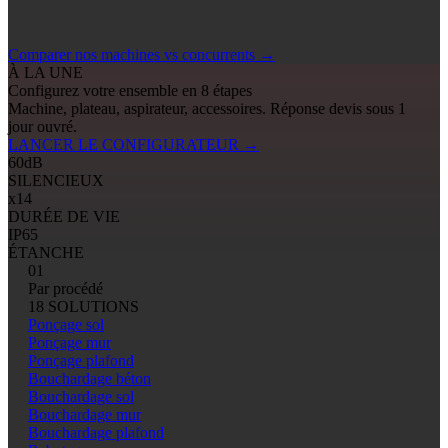
Comparer nos machines vs concurrents
→
À LA UNE
Configurez votre ensemble en 8 étapes
Machine, plateau, aspirateur, accessoires. Réponse devis sous 1
jour ouvré.
LANCER LE CONFIGURATEUR
→
60
dB
SILENCIEUX
x14
DURÉE DE VIE
IP65
ÉTANCHE
01
Par procédé
18 SOLUTIONS
Ponçage sol
Ponçage mur
Ponçage plafond
Bouchardage béton
Bouchardage sol
Bouchardage mur
Bouchardage plafond