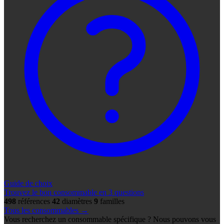
Guide de choix
Trouvez le bon consommable en 3 questions
498
références
42
diamètres
9
familles
Tous les consommables →
Vous recherchez un consommable spécifique ? Nous pouvons vous