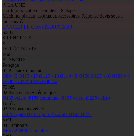
À LA UNE
Configurez votre ensemble en 8 étapes
Machine, plateau, aspirateur, accessoires. Réponse devis sous 1
jour ouvré.
LANCER LE CONFIGURATEUR
→
60
dB
SILENCIEUX
x14
DURÉE DE VIE
IP65
ÉTANCHE
Ponçage
01
Plateaux diamant
Ø90
×5
Ø115
×15
Ø125
×13
Ø140
×3
Ø150
Ø165
×16
Ø180
×4
Ø200
×7
Ø250
×2
Ø300
×4
70 réf.
02
Pads
velcro + céramique
Ø135
velcro
Ø150
céramique
Ø165
velcro
Ø225
velcro
16 réf.
03
Adaptateurs velcro
Ø125
rigide
Ø135
rigide + souple
Ø165
Ø225
5 réf.
04
Tambours
Ø65
×2
Ø90
Écureuil ×3