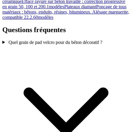
céramique
Efface rayure sur béton travaillé : correction progressive
en grain 50, 100 et 200.
1modèles
Plateaux diamant
Ponçage de tous
matériaux : bétons, enduits, résines, bitumineux. Alésage marguerite,
compatible 22.2.
60modèles
Questions fréquentes
Quel grain de pad velcro pour du béton décoratif ?