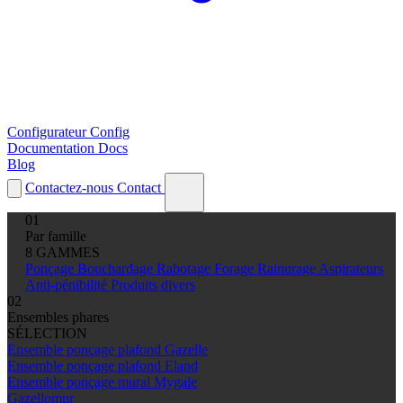
Configurateur
Config
Documentation
Docs
Blog
Contactez-nous
Contact
01
Par famille
8 GAMMES
Ponçage
Bouchardage
Rabotage
Forage
Rainurage
Aspirateurs
Anti-pénibilité
Produits divers
02
Ensembles phares
SÉLECTION
Ensemble ponçage plafond Gazelle
Ensemble ponçage plafond Eland
Ensemble ponçage mural Mygale
Gazellomur