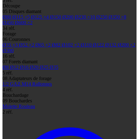
5 réf.
Découpe
05
Disques diamant
Ø80
Ø115
×5
Ø125
×4
Ø150
Ø200
Ø230
×10
Ø250
Ø350
×8
Ø450
Ø600
×2
34 réf.
Forage
06
Couronnes
Ø35
×3
Ø52
×2
Ø65
×2
Ø82
Ø102
×2
Ø110
Ø122
Ø132
Ø200
×2
Ø300
16 réf.
07
Forets diamant
Ø8
Ø12
Ø16
Ø20
Ø25
Ø35
5 réf.
08
Adaptateurs de forage
1/2 GAZ
M14
Rallonges
4 réf.
Bouchardage
09
Bouchardes
Molette
Rouleau
2 réf.