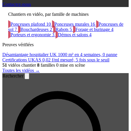
Contactez-nous
Chantiers en vidéo, par famille de machines
Ponceuses plafond
10
Ponceuses murales
16
Ponceuses de
sol
7
Bouchardeuses
2
Rabots
5
Forage et burinage
4
Porteurs et ergonomie
3
Démos et salons
4
Preuves vérifiées
Désamiantage hospitalier UK
1000 m² en 4 semaines, 0 panne
Certifications UKAS
0,02 f/ml mesuré, 5 fois sous le seuil
51
vidéos chantier
8
familles
0 mise en scène
Toutes les vidéos →
Rechercher