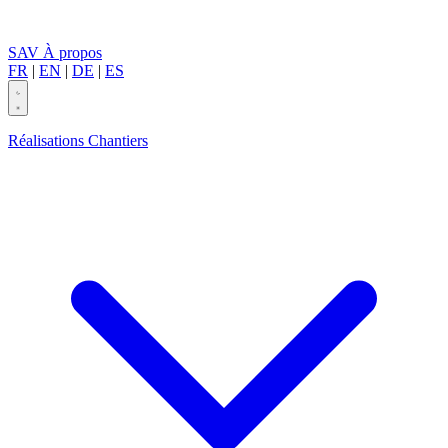
SAV
À propos
FR
|
EN
|
DE
|
ES
Réalisations
Chantiers