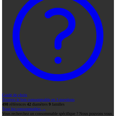
Guide de choix
Trouvez le bon consommable en 3 questions
498
références
42
diamètres
9
familles
Tous les consommables →
Vous recherchez un consommable spécifique ? Nous pouvons vous