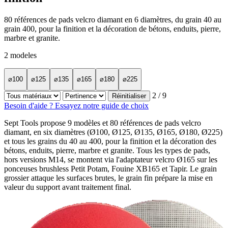
80 références de pads velcro diamant en 6 diamètres, du grain 40 au
grain 400, pour la finition et la décoration de bétons, enduits, pierre,
marbre et granite.
2
modeles
⌀100
⌀125
⌀135
⌀165
⌀180
⌀225
2
/ 9
Réinitialiser
Besoin d'aide ? Essayez notre guide de choix
Sept Tools propose 9 modèles et 80 références de pads velcro
diamant, en six diamètres (Ø100, Ø125, Ø135, Ø165, Ø180, Ø225)
et tous les grains du 40 au 400, pour la finition et la décoration des
bétons, enduits, pierre, marbre et granite. Tous les types de pads,
hors versions M14, se montent via l'adaptateur velcro Ø165 sur les
ponceuses brushless Petit Potam, Fouine XB165 et Tapir. Le grain
grossier attaque les surfaces brutes, le grain fin prépare la mise en
valeur du support avant traitement final.