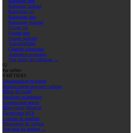
Rabotage mur
Rabotage plafond
Rainurage sol
Rainurage mur
Rainurage plafond
Forage sol
Forage mur
Forage plafond
Anti-pénibilité
Chantier silencieux
Aspiration poussière
Voir toutes les solutions
→
02
Par métier
9 MÉTIERS
Désamiantage et plomb
Renforcement structure carbone
Béton décoratif
Nucléaire et industrie
Construction neuve
Rénovation bâtiment
Électriciens BTP
Loueurs de matériel
Préparateur de surface
Voir tous les métiers
→