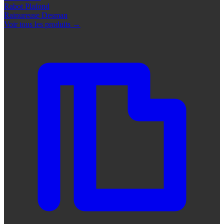
Rabot Plafond
Rainureuse Desman
Voir tous les produits
→