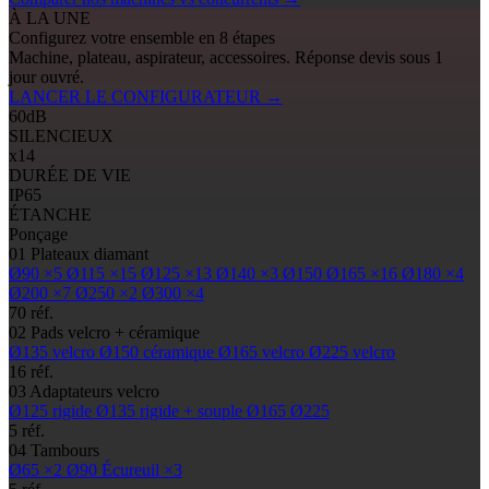
À LA UNE
Configurez votre ensemble en 8 étapes
Machine, plateau, aspirateur, accessoires. Réponse devis sous 1
jour ouvré.
LANCER LE CONFIGURATEUR
→
60
dB
SILENCIEUX
x14
DURÉE DE VIE
IP65
ÉTANCHE
Ponçage
01
Plateaux diamant
Ø90
×5
Ø115
×15
Ø125
×13
Ø140
×3
Ø150
Ø165
×16
Ø180
×4
Ø200
×7
Ø250
×2
Ø300
×4
70 réf.
02
Pads
velcro + céramique
Ø135
velcro
Ø150
céramique
Ø165
velcro
Ø225
velcro
16 réf.
03
Adaptateurs velcro
Ø125
rigide
Ø135
rigide + souple
Ø165
Ø225
5 réf.
04
Tambours
Ø65
×2
Ø90
Écureuil ×3