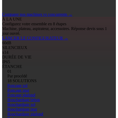
Comparer nos machines vs concurrents
→
À LA UNE
Configurez votre ensemble en 8 étapes
Machine, plateau, aspirateur, accessoires. Réponse devis sous 1
jour ouvré.
LANCER LE CONFIGURATEUR
→
60
dB
SILENCIEUX
x14
DURÉE DE VIE
IP65
ÉTANCHE
01
Par procédé
18 SOLUTIONS
Ponçage sol
Ponçage mur
Ponçage plafond
Bouchardage béton
Bouchardage sol
Bouchardage mur
Bouchardage plafond