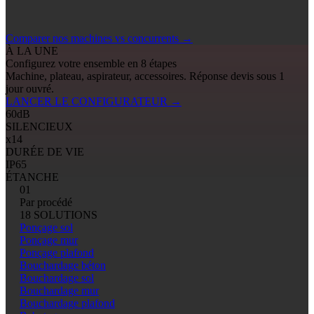
Comparer nos machines vs concurrents
→
À LA UNE
Configurez votre ensemble en 8 étapes
Machine, plateau, aspirateur, accessoires. Réponse devis sous 1
jour ouvré.
LANCER LE CONFIGURATEUR
→
60
dB
SILENCIEUX
x14
DURÉE DE VIE
IP65
ÉTANCHE
01
Par procédé
18 SOLUTIONS
Ponçage sol
Ponçage mur
Ponçage plafond
Bouchardage béton
Bouchardage sol
Bouchardage mur
Bouchardage plafond