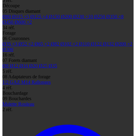
5 réf.
Découpe
05
Disques diamant
Ø80
Ø115
×5
Ø125
×4
Ø150
Ø200
Ø230
×10
Ø250
Ø350
×8
Ø450
Ø600
×2
34 réf.
Forage
06
Couronnes
Ø35
×3
Ø52
×2
Ø65
×2
Ø82
Ø102
×2
Ø110
Ø122
Ø132
Ø200
×2
Ø300
16 réf.
07
Forets diamant
Ø8
Ø12
Ø16
Ø20
Ø25
Ø35
5 réf.
08
Adaptateurs de forage
1/2 GAZ
M14
Rallonges
4 réf.
Bouchardage
09
Bouchardes
Molette
Rouleau
2 réf.