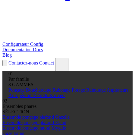
Configurateur
Config
Documentation
Docs
Blog
Contactez-nous
Contact
01
Par famille
8 GAMMES
Ponçage
Bouchardage
Rabotage
Forage
Rainurage
Aspirateurs
Anti-pénibilité
Produits divers
02
Ensembles phares
SÉLECTION
Ensemble ponçage plafond Gazelle
Ensemble ponçage plafond Eland
Ensemble ponçage mural Mygale
Gazellomur