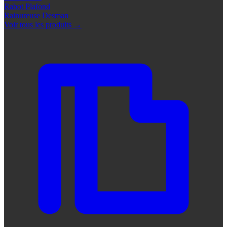
Rabot Plafond
Rainureuse Desman
Voir tous les produits
→