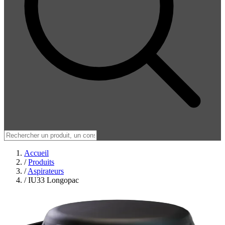
Accueil
/
Produits
/
Aspirateurs
/
IU33 Longopac