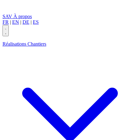
SAV
À propos
FR
|
EN
|
DE
|
ES
Réalisations
Chantiers