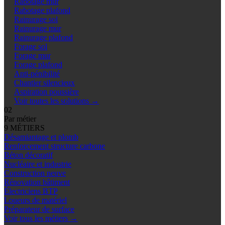
Rabotage mur
Rabotage plafond
Rainurage sol
Rainurage mur
Rainurage plafond
Forage sol
Forage mur
Forage plafond
Anti-pénibilité
Chantier silencieux
Aspiration poussière
Voir toutes les solutions
→
02
Par métier
9 MÉTIERS
Désamiantage et plomb
Renforcement structure carbone
Béton décoratif
Nucléaire et industrie
Construction neuve
Rénovation bâtiment
Électriciens BTP
Loueurs de matériel
Préparateur de surface
Voir tous les métiers
→