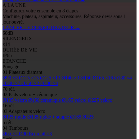
À LA UNE
Configurez votre ensemble en 8 étapes
Machine, plateau, aspirateur, accessoires. Réponse devis sous 1
jour ouvré.
LANCER LE CONFIGURATEUR
→
60
dB
SILENCIEUX
x14
DURÉE DE VIE
IP65
ÉTANCHE
Ponçage
01
Plateaux diamant
Ø90
×5
Ø115
×15
Ø125
×13
Ø140
×3
Ø150
Ø165
×16
Ø180
×4
Ø200
×7
Ø250
×2
Ø300
×4
70 réf.
02
Pads
velcro + céramique
Ø135
velcro
Ø150
céramique
Ø165
velcro
Ø225
velcro
16 réf.
03
Adaptateurs velcro
Ø125
rigide
Ø135
rigide + souple
Ø165
Ø225
5 réf.
04
Tambours
Ø65
×2
Ø90
Écureuil ×3