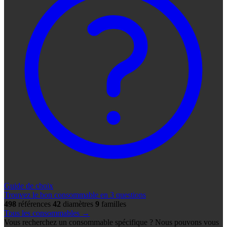
Guide de choix
Trouvez le bon consommable en 3 questions
498
références
42
diamètres
9
familles
Tous les consommables →
Vous recherchez un consommable spécifique ? Nous pouvons vous