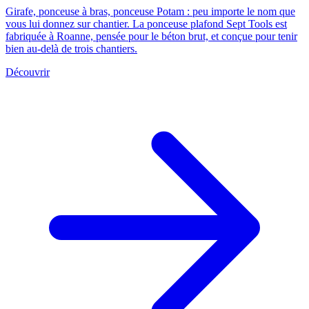
Girafe, ponceuse à bras, ponceuse Potam : peu importe le nom que
vous lui donnez sur chantier. La ponceuse plafond Sept Tools est
fabriquée à Roanne, pensée pour le béton brut, et conçue pour tenir
bien au-delà de trois chantiers.
Découvrir