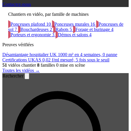
Contactez-nous
Chantiers en vidéo, par famille de machines
Ponceuses plafond
10
Ponceuses murales
16
Ponceuses de
sol
7
Bouchardeuses
2
Rabots
5
Forage et burinage
4
Porteurs et ergonomie
3
Démos et salons
4
Preuves vérifiées
Désamiantage hospitalier UK
1000 m² en 4 semaines, 0 panne
Certifications UKAS
0,02 f/ml mesuré, 5 fois sous le seuil
51
vidéos chantier
8
familles
0 mise en scène
Toutes les vidéos →
Rechercher