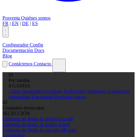
Posventa
Quiénes somos
FR
|
EN
|
DE
|
ES
Configurador
Config
Documentación
Docs
Blog
Contáctenos
Contacto
01
Por familia
8 GAMAS
Lijado
Bujardado
Cepillado
Perforación
Ranurado
Aspiradores
industriales
Ergonomía
Productos varios
02
Conjuntos destacados
SELECCIÓN
Conjunto de lijado de techos Gazelle
Conjunto de lijado de techos Eland
Conjunto de lijado de paredes Mygale
Gazellomur