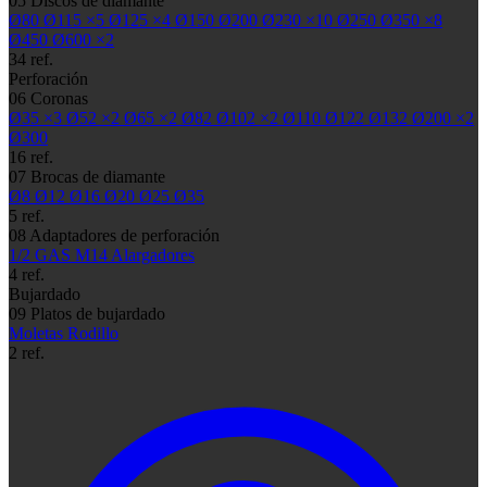
05
Discos de diamante
Ø80
Ø115
×5
Ø125
×4
Ø150
Ø200
Ø230
×10
Ø250
Ø350
×8
Ø450
Ø600
×2
34 ref.
Perforación
06
Coronas
Ø35
×3
Ø52
×2
Ø65
×2
Ø82
Ø102
×2
Ø110
Ø122
Ø132
Ø200
×2
Ø300
16 ref.
07
Brocas de diamante
Ø8
Ø12
Ø16
Ø20
Ø25
Ø35
5 ref.
08
Adaptadores de perforación
1/2 GAS
M14
Alargadores
4 ref.
Bujardado
09
Platos de bujardado
Moletas
Rodillo
2 ref.