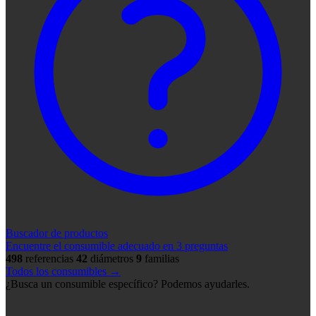
Buscador de productos
Encuentre el consumible adecuado en 3 preguntas
498
referencias
42
diámetros
9
familias
Todos los consumibles →
¿Busca un consumible específico? Podemos ayudarles.