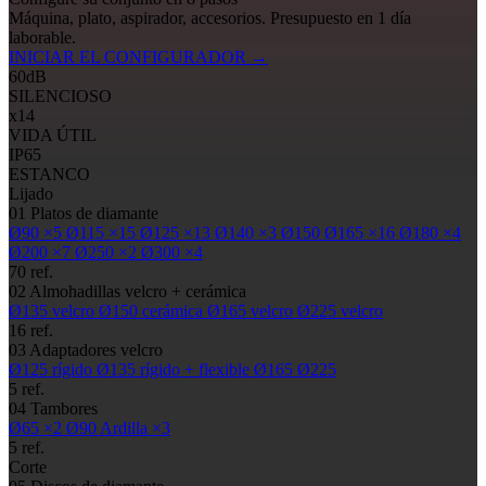
Máquina, plato, aspirador, accesorios. Presupuesto en 1 día
laborable.
INICIAR EL CONFIGURADOR
→
60
dB
SILENCIOSO
x14
VIDA ÚTIL
IP65
ESTANCO
Lijado
01
Platos de diamante
Ø90
×5
Ø115
×15
Ø125
×13
Ø140
×3
Ø150
Ø165
×16
Ø180
×4
Ø200
×7
Ø250
×2
Ø300
×4
70 ref.
02
Almohadillas
velcro + cerámica
Ø135
velcro
Ø150
cerámica
Ø165
velcro
Ø225
velcro
16 ref.
03
Adaptadores velcro
Ø125
rígido
Ø135
rígido + flexible
Ø165
Ø225
5 ref.
04
Tambores
Ø65
×2
Ø90
Ardilla ×3
5 ref.
Corte