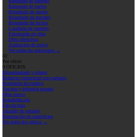
Ranurado de paredes
Ranurado de suelos
Bujardado de suelos
Bujardado de paredes
Bujardado de techos
Cepillado de paredes
Ergonomía en obra
Obra silenciosa
Aspiración de polvo
Ver todas las soluciones
→
02
Por oficio
9 OFICIOS
Desamiantado y plomo
Refuerzo estructural con carbono
Hormigón decorativo
Nuclear e industria pesada
Obra nueva
Rehabilitación
Electricistas
Alquiler de equipos
Preparación de superficies
Ver todos los oficios
→