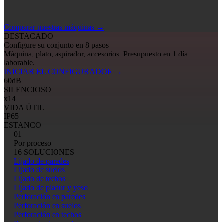
Comparar nuestras máquinas
→
DESTACADO
Configure su conjunto en 8 pasos
Máquina, plato, aspirador, accesorios. Presupuesto en 1 día
laborable.
INICIAR EL CONFIGURADOR
→
60
dB
SILENCIOSO
x14
VIDA ÚTIL
IP65
ESTANCO
01
Por proceso
16 SOLUCIONES
Lijado de paredes
Lijado de suelos
Lijado de techos
Lijado de pladur y yeso
Perforación en paredes
Perforación en suelos
Perforación en techos