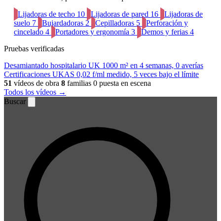
Lijadoras de techo
10
Lijadoras de pared
16
Lijadoras de
suelo
7
Bujardadoras
2
Cepilladoras
5
Perforación y
cincelado
4
Portadores y ergonomía
3
Demos y ferias
4
Pruebas verificadas
Desamiantado hospitalario UK
1000 m² en 4 semanas, 0 averías
Certificaciones UKAS
0,02 f/ml medido, 5 veces bajo el límite
51
vídeos de obra
8
familias
0 puesta en escena
Todos los vídeos →
Buscar