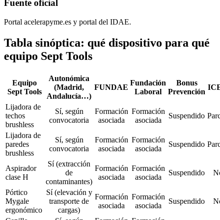
Fuente oficial
Portal acelerapyme.es y portal del IDAE.
Tabla sinóptica: qué dispositivo para qué
equipo Sept Tools
Autonómica
Equipo
Fundación
Bonus
(Madrid,
FUNDAE
IC
Sept Tools
Laboral
Prevención
Andalucía…)
Lijadora de
Sí, según
Formación
Formación
techos
Suspendido
Parc
convocatoria
asociada
asociada
brushless
Lijadora de
Sí, según
Formación
Formación
paredes
Suspendido
Parc
convocatoria
asociada
asociada
brushless
Sí (extracción
Aspirador
Formación
Formación
de
Suspendido
N
clase H
asociada
asociada
contaminantes)
Pórtico
Sí (elevación y
Formación
Formación
Mygale
transporte de
Suspendido
N
asociada
asociada
ergonómico
cargas)