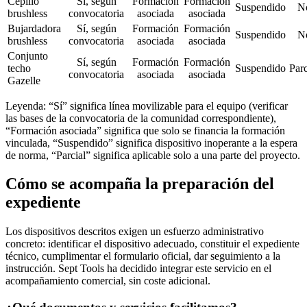
Cepillo
Sí, según
Formación
Formación
Suspendido
N
brushless
convocatoria
asociada
asociada
Bujardadora
Sí, según
Formación
Formación
Suspendido
N
brushless
convocatoria
asociada
asociada
Conjunto
Sí, según
Formación
Formación
techo
Suspendido
Parc
convocatoria
asociada
asociada
Gazelle
Leyenda: “Sí” significa línea movilizable para el equipo (verificar
las bases de la convocatoria de la comunidad correspondiente),
“Formación asociada” significa que solo se financia la formación
vinculada, “Suspendido” significa dispositivo inoperante a la espera
de norma, “Parcial” significa aplicable solo a una parte del proyecto.
Cómo se acompaña la preparación del
expediente
Los dispositivos descritos exigen un esfuerzo administrativo
concreto: identificar el dispositivo adecuado, constituir el expediente
técnico, cumplimentar el formulario oficial, dar seguimiento a la
instrucción. Sept Tools ha decidido integrar este servicio en el
acompañamiento comercial, sin coste adicional.