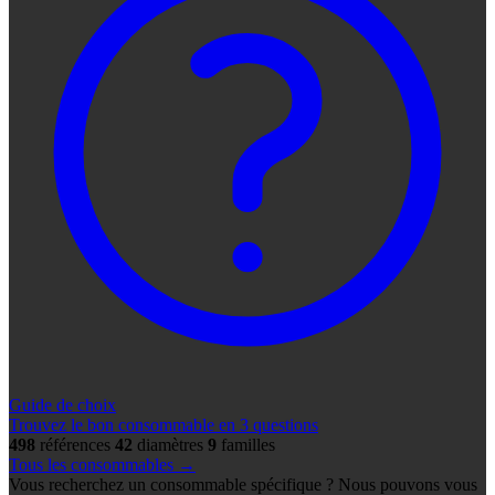
Guide de choix
Trouvez le bon consommable en 3 questions
498
références
42
diamètres
9
familles
Tous les consommables →
Vous recherchez un consommable spécifique ? Nous pouvons vous