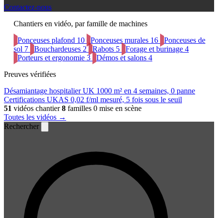
Contactez-nous
Chantiers en vidéo, par famille de machines
Ponceuses plafond
10
Ponceuses murales
16
Ponceuses de
sol
7
Bouchardeuses
2
Rabots
5
Forage et burinage
4
Porteurs et ergonomie
3
Démos et salons
4
Preuves vérifiées
Désamiantage hospitalier UK
1000 m² en 4 semaines, 0 panne
Certifications UKAS
0,02 f/ml mesuré, 5 fois sous le seuil
51
vidéos chantier
8
familles
0 mise en scène
Toutes les vidéos →
Rechercher