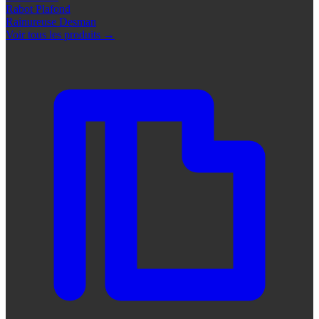
Rabot Plafond
Rainureuse Desman
Voir tous les produits
→