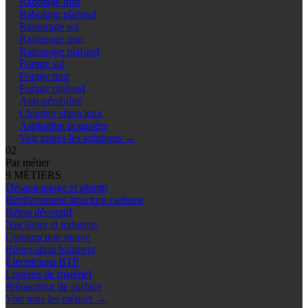
Rabotage mur
Rabotage plafond
Rainurage sol
Rainurage mur
Rainurage plafond
Forage sol
Forage mur
Forage plafond
Anti-pénibilité
Chantier silencieux
Aspiration poussière
Voir toutes les solutions
→
02
Par métier
9 MÉTIERS
Désamiantage et plomb
Renforcement structure carbone
Béton décoratif
Nucléaire et industrie
Construction neuve
Rénovation bâtiment
Électriciens BTP
Loueurs de matériel
Préparateur de surface
Voir tous les métiers
→