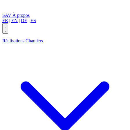
SAV
À propos
FR
|
EN
|
DE
|
ES
Réalisations
Chantiers