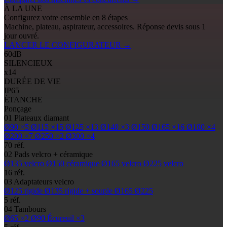
À LA UNE
Configurez votre ensemble en 8 étapes
Machine, plateau, aspirateur, accessoires. Réponse devis sous 1
jour ouvré.
LANCER LE CONFIGURATEUR
→
60
dB
SILENCIEUX
x14
DURÉE DE VIE
IP65
ÉTANCHE
Ponçage
01
Plateaux diamant
Ø90
×5
Ø115
×15
Ø125
×13
Ø140
×3
Ø150
Ø165
×16
Ø180
×4
Ø200
×7
Ø250
×2
Ø300
×4
70 réf.
02
Pads
velcro + céramique
Ø135
velcro
Ø150
céramique
Ø165
velcro
Ø225
velcro
16 réf.
03
Adaptateurs velcro
Ø125
rigide
Ø135
rigide + souple
Ø165
Ø225
5 réf.
04
Tambours
Ø65
×2
Ø90
Écureuil ×3