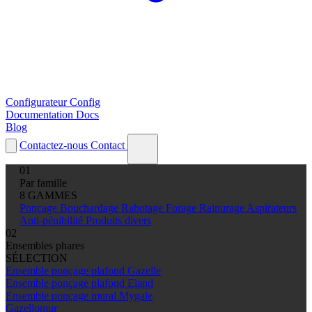
Configurateur
Config
Documentation
Docs
Blog
Contactez-nous
Contact
01
Par famille
8 GAMMES
Ponçage
Bouchardage
Rabotage
Forage
Rainurage
Aspirateurs
Anti-pénibilité
Produits divers
02
Ensembles phares
SÉLECTION
Ensemble ponçage plafond Gazelle
Ensemble ponçage plafond Eland
Ensemble ponçage mural Mygale
Gazellomur