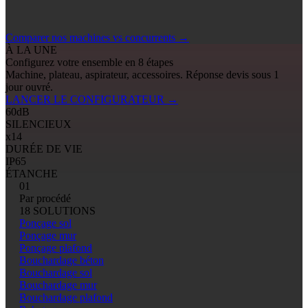
Comparer nos machines vs concurrents
→
À LA UNE
Configurez votre ensemble en 8 étapes
Machine, plateau, aspirateur, accessoires. Réponse devis sous 1
jour ouvré.
LANCER LE CONFIGURATEUR
→
60
dB
SILENCIEUX
x14
DURÉE DE VIE
IP65
ÉTANCHE
01
Par procédé
18 SOLUTIONS
Ponçage sol
Ponçage mur
Ponçage plafond
Bouchardage béton
Bouchardage sol
Bouchardage mur
Bouchardage plafond