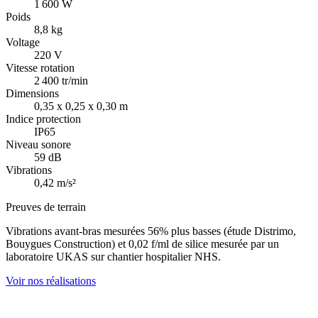
1 600 W
Poids
8,8 kg
Voltage
220 V
Vitesse rotation
2 400 tr/min
Dimensions
0,35 x 0,25 x 0,30 m
Indice protection
IP65
Niveau sonore
59 dB
Vibrations
0,42 m/s²
Preuves de terrain
Vibrations avant-bras mesurées 56% plus basses (étude Distrimo,
Bouygues Construction) et 0,02 f/ml de silice mesurée par un
laboratoire UKAS sur chantier hospitalier NHS.
Voir nos réalisations