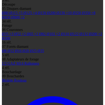
5 réf.
Découpe
05
Disques diamant
Ø80
Ø115
×5
Ø125
×4
Ø150
Ø200
Ø230
×10
Ø250
Ø350
×8
Ø450
Ø600
×2
34 réf.
Forage
06
Couronnes
Ø35
×3
Ø52
×2
Ø65
×2
Ø82
Ø102
×2
Ø110
Ø122
Ø132
Ø200
×2
Ø300
16 réf.
07
Forets diamant
Ø8
Ø12
Ø16
Ø20
Ø25
Ø35
5 réf.
08
Adaptateurs de forage
1/2 GAZ
M14
Rallonges
4 réf.
Bouchardage
09
Bouchardes
Molette
Rouleau
2 réf.