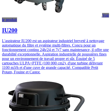
Voir
le produit
IU200
L'aspirateur IU200 est un aspirateur industriel breveté à nettoyage
automatique du filtre et système multi-filtres. Conçu pour un
fonctionnement continu 24h/24 et 7j/7 sans maintenance, il offre une
durabilité exceptionnelle. Aspiration industrielle de poussières fines
pour un environnement de travail propre et sûr. Équipé de 5
cartouches ULPA+PTFE (100 000 cm2), d'une turbine délivrant
1100 m3/h et d'une cuve de grande capacité. Compatible Petit
Potam, Fouine et Castor.