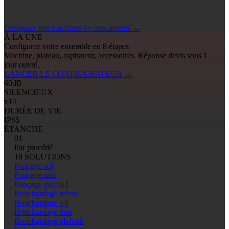
Comparer nos machines vs concurrents
→
À LA UNE
Configurez votre ensemble en 8 étapes
Machine, plateau, aspirateur, accessoires. Réponse devis sous 1
jour ouvré.
LANCER LE CONFIGURATEUR
→
60
dB
SILENCIEUX
x14
DURÉE DE VIE
IP65
ÉTANCHE
01
Par procédé
18 SOLUTIONS
Ponçage sol
Ponçage mur
Ponçage plafond
Bouchardage béton
Bouchardage sol
Bouchardage mur
Bouchardage plafond