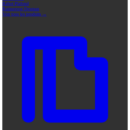
Rabot Plafond
Rainureuse Desman
Voir tous les produits
→