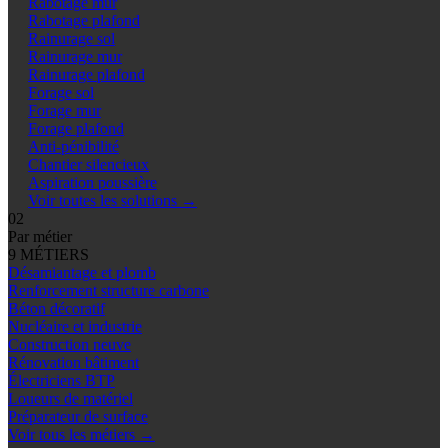
Rabotage mur
Rabotage plafond
Rainurage sol
Rainurage mur
Rainurage plafond
Forage sol
Forage mur
Forage plafond
Anti-pénibilité
Chantier silencieux
Aspiration poussière
Voir toutes les solutions
→
02
Par métier
9 MÉTIERS
Désamiantage et plomb
Renforcement structure carbone
Béton décoratif
Nucléaire et industrie
Construction neuve
Rénovation bâtiment
Électriciens BTP
Loueurs de matériel
Préparateur de surface
Voir tous les métiers
→