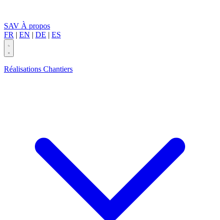
SAV
À propos
FR
|
EN
|
DE
|
ES
Réalisations
Chantiers