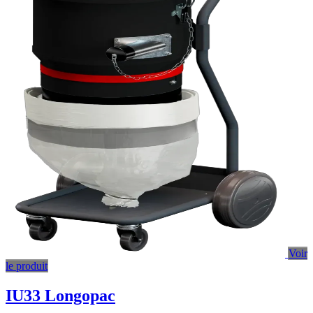
Voir
le produit
IU33 Longopac