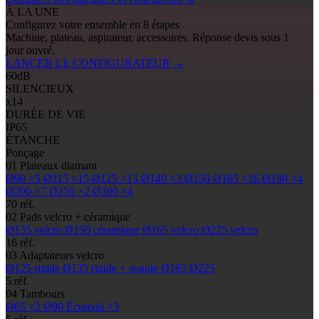
À LA UNE
Configurez votre ensemble en 8 étapes
Machine, plateau, aspirateur, accessoires. Réponse devis sous 1
jour ouvré.
LANCER LE CONFIGURATEUR
→
60
dB
SILENCIEUX
x14
DURÉE DE VIE
IP65
ÉTANCHE
Ponçage
01
Plateaux diamant
Ø90
×5
Ø115
×15
Ø125
×13
Ø140
×3
Ø150
Ø165
×16
Ø180
×4
Ø200
×7
Ø250
×2
Ø300
×4
70 réf.
02
Pads
velcro + céramique
Ø135
velcro
Ø150
céramique
Ø165
velcro
Ø225
velcro
16 réf.
03
Adaptateurs velcro
Ø125
rigide
Ø135
rigide + souple
Ø165
Ø225
5 réf.
04
Tambours
Ø65
×2
Ø90
Écureuil ×3