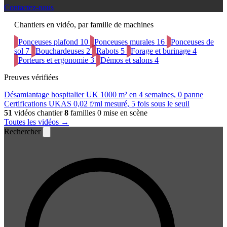
Contactez-nous
Chantiers en vidéo, par famille de machines
Ponceuses plafond
10
Ponceuses murales
16
Ponceuses de
sol
7
Bouchardeuses
2
Rabots
5
Forage et burinage
4
Porteurs et ergonomie
3
Démos et salons
4
Preuves vérifiées
Désamiantage hospitalier UK
1000 m² en 4 semaines, 0 panne
Certifications UKAS
0,02 f/ml mesuré, 5 fois sous le seuil
51
vidéos chantier
8
familles
0 mise en scène
Toutes les vidéos →
Rechercher