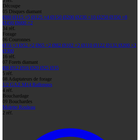
5 réf.
Découpe
05
Disques diamant
Ø80
Ø115
×5
Ø125
×4
Ø150
Ø200
Ø230
×10
Ø250
Ø350
×8
Ø450
Ø600
×2
34 réf.
Forage
06
Couronnes
Ø35
×3
Ø52
×2
Ø65
×2
Ø82
Ø102
×2
Ø110
Ø122
Ø132
Ø200
×2
Ø300
16 réf.
07
Forets diamant
Ø8
Ø12
Ø16
Ø20
Ø25
Ø35
5 réf.
08
Adaptateurs de forage
1/2 GAZ
M14
Rallonges
4 réf.
Bouchardage
09
Bouchardes
Molette
Rouleau
2 réf.