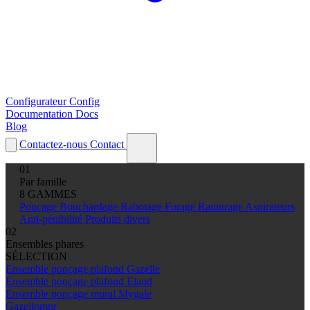
Configurateur
Config
Documentation
Docs
Blog
Contactez-nous
Contact
01
Par famille
8 GAMMES
Ponçage
Bouchardage
Rabotage
Forage
Rainurage
Aspirateurs
Anti-pénibilité
Produits divers
02
Ensembles phares
SÉLECTION
Ensemble ponçage plafond Gazelle
Ensemble ponçage plafond Eland
Ensemble ponçage mural Mygale
Gazellomur