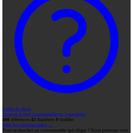
Guide de choix
Trouvez le bon consommable en 3 questions
498
références
42
diamètres
9
familles
Tous les consommables →
Vous recherchez un consommable spécifique ? Nous pouvons vous