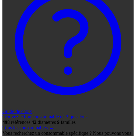
Guide de choix
Trouvez le bon consommable en 3 questions
498
références
42
diamètres
9
familles
Tous les consommables →
Vous recherchez un consommable spécifique ? Nous pouvons vous