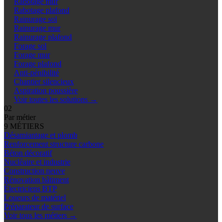
Rabotage mur
Rabotage plafond
Rainurage sol
Rainurage mur
Rainurage plafond
Forage sol
Forage mur
Forage plafond
Anti-pénibilité
Chantier silencieux
Aspiration poussière
Voir toutes les solutions
→
02
Par métier
9 MÉTIERS
Désamiantage et plomb
Renforcement structure carbone
Béton décoratif
Nucléaire et industrie
Construction neuve
Rénovation bâtiment
Électriciens BTP
Loueurs de matériel
Préparateur de surface
Voir tous les métiers
→