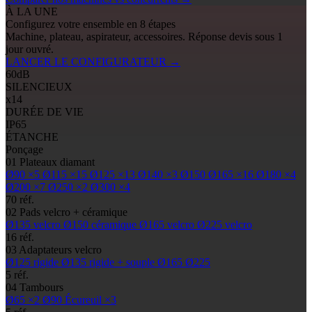
À LA UNE
Configurez votre ensemble en 8 étapes
Machine, plateau, aspirateur, accessoires. Réponse devis sous 1
jour ouvré.
LANCER LE CONFIGURATEUR
→
60
dB
SILENCIEUX
x14
DURÉE DE VIE
IP65
ÉTANCHE
Ponçage
01
Plateaux diamant
Ø90
×5
Ø115
×15
Ø125
×13
Ø140
×3
Ø150
Ø165
×16
Ø180
×4
Ø200
×7
Ø250
×2
Ø300
×4
70 réf.
02
Pads
velcro + céramique
Ø135
velcro
Ø150
céramique
Ø165
velcro
Ø225
velcro
16 réf.
03
Adaptateurs velcro
Ø125
rigide
Ø135
rigide + souple
Ø165
Ø225
5 réf.
04
Tambours
Ø65
×2
Ø90
Écureuil ×3