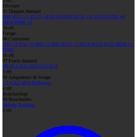
5 réf.
Découpe
05
Disques diamant
Ø80
Ø115
×5
Ø125
×4
Ø150
Ø200
Ø230
×10
Ø250
Ø350
×8
Ø450
Ø600
×2
34 réf.
Forage
06
Couronnes
Ø35
×3
Ø52
×2
Ø65
×2
Ø82
Ø102
×2
Ø110
Ø122
Ø132
Ø200
×2
Ø300
16 réf.
07
Forets diamant
Ø8
Ø12
Ø16
Ø20
Ø25
Ø35
5 réf.
08
Adaptateurs de forage
1/2 GAZ
M14
Rallonges
4 réf.
Bouchardage
09
Bouchardes
Molette
Rouleau
2 réf.