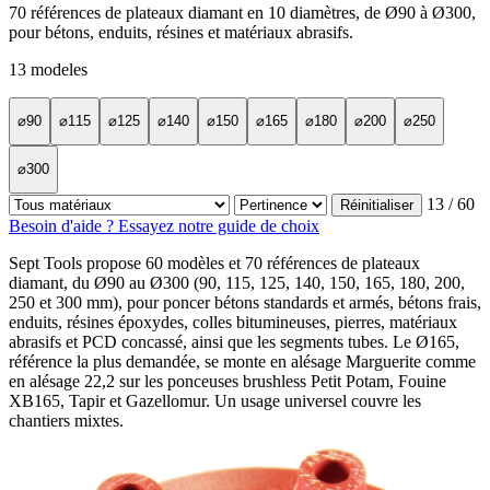
70 références de plateaux diamant en 10 diamètres, de Ø90 à Ø300,
pour bétons, enduits, résines et matériaux abrasifs.
13
modeles
⌀90
⌀115
⌀125
⌀140
⌀150
⌀165
⌀180
⌀200
⌀250
⌀300
13
/ 60
Réinitialiser
Besoin d'aide ? Essayez notre guide de choix
Sept Tools propose 60 modèles et 70 références de plateaux
diamant, du Ø90 au Ø300 (90, 115, 125, 140, 150, 165, 180, 200,
250 et 300 mm), pour poncer bétons standards et armés, bétons frais,
enduits, résines époxydes, colles bitumineuses, pierres, matériaux
abrasifs et PCD concassé, ainsi que les segments tubes. Le Ø165,
référence la plus demandée, se monte en alésage Marguerite comme
en alésage 22,2 sur les ponceuses brushless Petit Potam, Fouine
XB165, Tapir et Gazellomur. Un usage universel couvre les
chantiers mixtes.