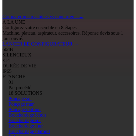
Comparer nos machines vs concurrents
→
À LA UNE
Configurez votre ensemble en 8 étapes
Machine, plateau, aspirateur, accessoires. Réponse devis sous 1
jour ouvré.
LANCER LE CONFIGURATEUR
→
60
dB
SILENCIEUX
x14
DURÉE DE VIE
IP65
ÉTANCHE
01
Par procédé
18 SOLUTIONS
Ponçage sol
Ponçage mur
Ponçage plafond
Bouchardage béton
Bouchardage sol
Bouchardage mur
Bouchardage plafond