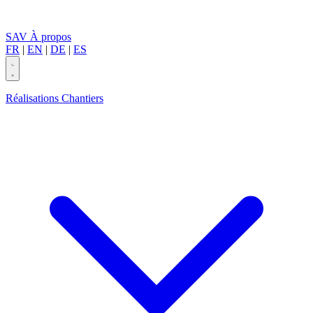
SAV
À propos
FR
|
EN
|
DE
|
ES
Réalisations
Chantiers