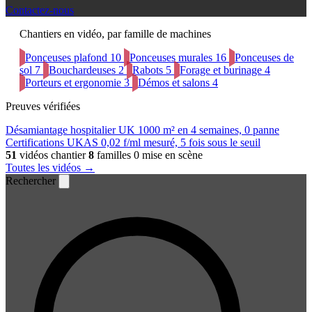
Contactez-nous
Chantiers en vidéo, par famille de machines
Ponceuses plafond
10
Ponceuses murales
16
Ponceuses de
sol
7
Bouchardeuses
2
Rabots
5
Forage et burinage
4
Porteurs et ergonomie
3
Démos et salons
4
Preuves vérifiées
Désamiantage hospitalier UK
1000 m² en 4 semaines, 0 panne
Certifications UKAS
0,02 f/ml mesuré, 5 fois sous le seuil
51
vidéos chantier
8
familles
0 mise en scène
Toutes les vidéos →
Rechercher