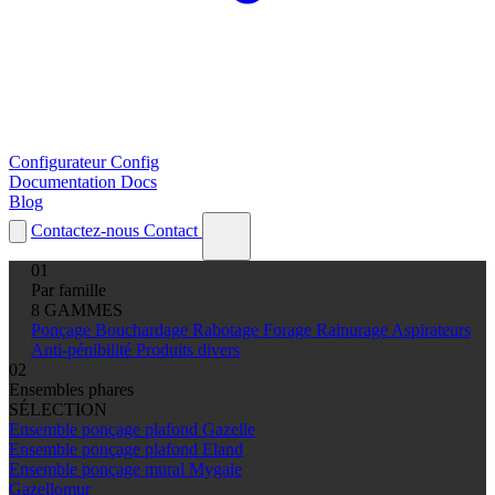
Configurateur
Config
Documentation
Docs
Blog
Contactez-nous
Contact
01
Par famille
8 GAMMES
Ponçage
Bouchardage
Rabotage
Forage
Rainurage
Aspirateurs
Anti-pénibilité
Produits divers
02
Ensembles phares
SÉLECTION
Ensemble ponçage plafond Gazelle
Ensemble ponçage plafond Eland
Ensemble ponçage mural Mygale
Gazellomur