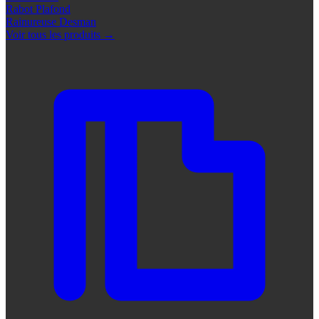
Rabot Plafond
Rainureuse Desman
Voir tous les produits
→