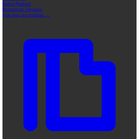
Rabot Plafond
Rainureuse Desman
Voir tous les produits
→