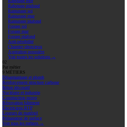
Rabotage mur
Rabotage plafond
Rainurage sol
Rainurage mur
Rainurage plafond
Forage sol
Forage mur
Forage plafond
Anti-pénibilité
Chantier silencieux
Aspiration poussière
Voir toutes les solutions
→
02
Par métier
9 MÉTIERS
Désamiantage et plomb
Renforcement structure carbone
Béton décoratif
Nucléaire et industrie
Construction neuve
Rénovation bâtiment
Électriciens BTP
Loueurs de matériel
Préparateur de surface
Voir tous les métiers
→