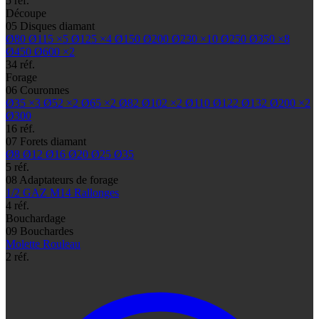
5 réf.
Découpe
05
Disques diamant
Ø80
Ø115
×5
Ø125
×4
Ø150
Ø200
Ø230
×10
Ø250
Ø350
×8
Ø450
Ø600
×2
34 réf.
Forage
06
Couronnes
Ø35
×3
Ø52
×2
Ø65
×2
Ø82
Ø102
×2
Ø110
Ø122
Ø132
Ø200
×2
Ø300
16 réf.
07
Forets diamant
Ø8
Ø12
Ø16
Ø20
Ø25
Ø35
5 réf.
08
Adaptateurs de forage
1/2 GAZ
M14
Rallonges
4 réf.
Bouchardage
09
Bouchardes
Molette
Rouleau
2 réf.