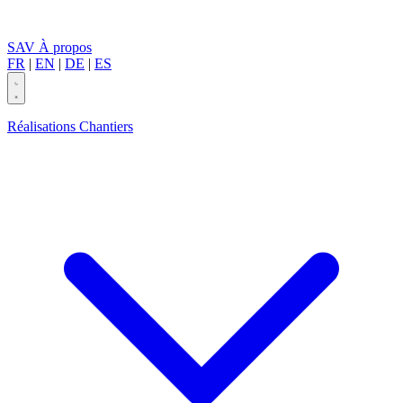
SAV
À propos
FR
|
EN
|
DE
|
ES
Réalisations
Chantiers