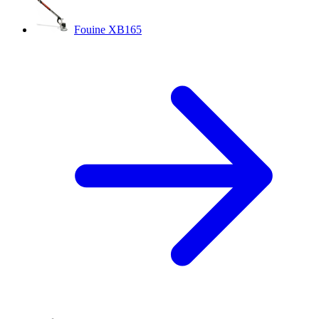
Fouine XB165