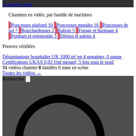
Contactez-nous
Chantiers en vidéo, par famille de machines
Ponceuses plafond
10
Ponceuses murales
16
Ponceuses de
sol
7
Bouchardeuses
2
Rabots
5
Forage et burinage
4
Porteurs et ergonomie
3
Démos et salons
4
Preuves vérifiées
Désamiantage hospitalier UK
1000 m² en 4 semaines, 0 panne
Certifications UKAS
0,02 f/ml mesuré, 5 fois sous le seuil
51
vidéos chantier
8
familles
0 mise en scène
Toutes les vidéos →
Rechercher