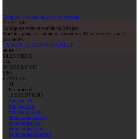
Comparer nos machines vs concurrents
→
À LA UNE
Configurez votre ensemble en 8 étapes
Machine, plateau, aspirateur, accessoires. Réponse devis sous 1
jour ouvré.
LANCER LE CONFIGURATEUR
→
60
dB
SILENCIEUX
x14
DURÉE DE VIE
IP65
ÉTANCHE
01
Par procédé
18 SOLUTIONS
Ponçage sol
Ponçage mur
Ponçage plafond
Bouchardage béton
Bouchardage sol
Bouchardage mur
Bouchardage plafond