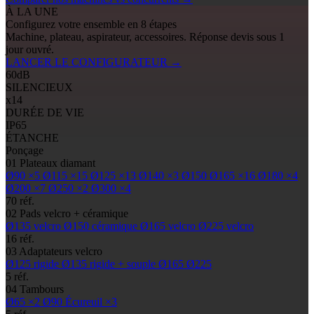
À LA UNE
Configurez votre ensemble en 8 étapes
Machine, plateau, aspirateur, accessoires. Réponse devis sous 1
jour ouvré.
LANCER LE CONFIGURATEUR
→
60
dB
SILENCIEUX
x14
DURÉE DE VIE
IP65
ÉTANCHE
Ponçage
01
Plateaux diamant
Ø90
×5
Ø115
×15
Ø125
×13
Ø140
×3
Ø150
Ø165
×16
Ø180
×4
Ø200
×7
Ø250
×2
Ø300
×4
70 réf.
02
Pads
velcro + céramique
Ø135
velcro
Ø150
céramique
Ø165
velcro
Ø225
velcro
16 réf.
03
Adaptateurs velcro
Ø125
rigide
Ø135
rigide + souple
Ø165
Ø225
5 réf.
04
Tambours
Ø65
×2
Ø90
Écureuil ×3