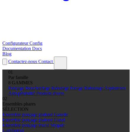
Configurateur
Config
Documentation
Docs
Blog
Contactez-nous
Contact
01
Par famille
8 GAMMES
Ponçage
Bouchardage
Rabotage
Forage
Rainurage
Aspirateurs
Anti-pénibilité
Produits divers
02
Ensembles phares
SÉLECTION
Ensemble ponçage plafond Gazelle
Ensemble ponçage plafond Eland
Ensemble ponçage mural Mygale
Gazellomur