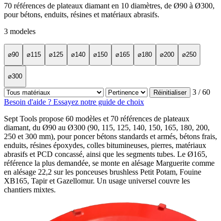
70 références de plateaux diamant en 10 diamètres, de Ø90 à Ø300,
pour bétons, enduits, résines et matériaux abrasifs.
3
modeles
⌀90
⌀115
⌀125
⌀140
⌀150
⌀165
⌀180
⌀200
⌀250
⌀300
3
/ 60
Réinitialiser
Besoin d'aide ? Essayez notre guide de choix
Sept Tools propose 60 modèles et 70 références de plateaux
diamant, du Ø90 au Ø300 (90, 115, 125, 140, 150, 165, 180, 200,
250 et 300 mm), pour poncer bétons standards et armés, bétons frais,
enduits, résines époxydes, colles bitumineuses, pierres, matériaux
abrasifs et PCD concassé, ainsi que les segments tubes. Le Ø165,
référence la plus demandée, se monte en alésage Marguerite comme
en alésage 22,2 sur les ponceuses brushless Petit Potam, Fouine
XB165, Tapir et Gazellomur. Un usage universel couvre les
chantiers mixtes.