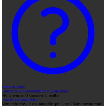
Guide de choix
Trouvez le bon consommable en 3 questions
498
références
42
diamètres
9
familles
Tous les consommables →
Vous recherchez un consommable spécifique ? Nous pouvons vous