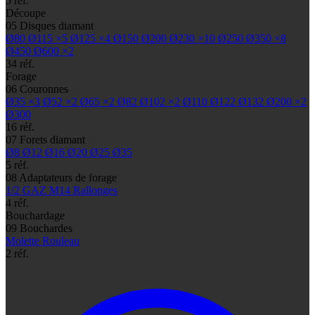
5 réf.
Découpe
05
Disques diamant
Ø80
Ø115
×5
Ø125
×4
Ø150
Ø200
Ø230
×10
Ø250
Ø350
×8
Ø450
Ø600
×2
34 réf.
Forage
06
Couronnes
Ø35
×3
Ø52
×2
Ø65
×2
Ø82
Ø102
×2
Ø110
Ø122
Ø132
Ø200
×2
Ø300
16 réf.
07
Forets diamant
Ø8
Ø12
Ø16
Ø20
Ø25
Ø35
5 réf.
08
Adaptateurs de forage
1/2 GAZ
M14
Rallonges
4 réf.
Bouchardage
09
Bouchardes
Molette
Rouleau
2 réf.