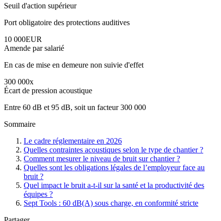
Seuil d'action supérieur
Port obligatoire des protections auditives
10 000
EUR
Amende par salarié
En cas de mise en demeure non suivie d'effet
300 000
x
Écart de pression acoustique
Entre 60 dB et 95 dB, soit un facteur 300 000
Sommaire
Le cadre réglementaire en 2026
Quelles contraintes acoustiques selon le type de chantier ?
Comment mesurer le niveau de bruit sur chantier ?
Quelles sont les obligations légales de l’employeur face au
bruit ?
Quel impact le bruit a-t-il sur la santé et la productivité des
équipes ?
Sept Tools : 60 dB(A) sous charge, en conformité stricte
Partager