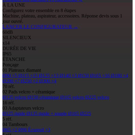
À LA UNE
Configurez votre ensemble en 8 étapes
Machine, plateau, aspirateur, accessoires. Réponse devis sous 1
jour ouvré.
LANCER LE CONFIGURATEUR
→
60
dB
SILENCIEUX
x14
DURÉE DE VIE
IP65
ÉTANCHE
Ponçage
01
Plateaux diamant
Ø90
×5
Ø115
×15
Ø125
×13
Ø140
×3
Ø150
Ø165
×16
Ø180
×4
Ø200
×7
Ø250
×2
Ø300
×4
70 réf.
02
Pads
velcro + céramique
Ø135
velcro
Ø150
céramique
Ø165
velcro
Ø225
velcro
16 réf.
03
Adaptateurs velcro
Ø125
rigide
Ø135
rigide + souple
Ø165
Ø225
5 réf.
04
Tambours
Ø65
×2
Ø90
Écureuil ×3