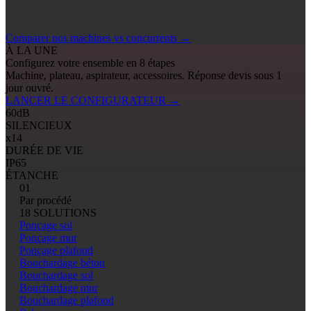
Comparer nos machines vs concurrents
→
À LA UNE
Configurez votre ensemble en 8 étapes
Machine, plateau, aspirateur, accessoires. Réponse devis sous 1
jour ouvré.
LANCER LE CONFIGURATEUR
→
60
dB
SILENCIEUX
x14
DURÉE DE VIE
IP65
ÉTANCHE
01
Par procédé
18 SOLUTIONS
Ponçage sol
Ponçage mur
Ponçage plafond
Bouchardage béton
Bouchardage sol
Bouchardage mur
Bouchardage plafond