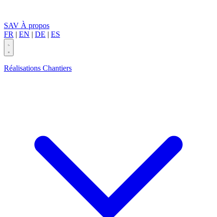
SAV
À propos
FR
|
EN
|
DE
|
ES
Réalisations
Chantiers