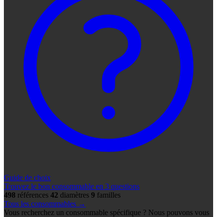
Guide de choix
Trouvez le bon consommable en 3 questions
498
références
42
diamètres
9
familles
Tous les consommables →
Vous recherchez un consommable spécifique ? Nous pouvons vous