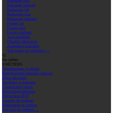
Rabotage mur
Rabotage plafond
Rainurage sol
Rainurage mur
Rainurage plafond
Forage sol
Forage mur
Forage plafond
Anti-pénibilité
Chantier silencieux
Aspiration poussière
Voir toutes les solutions
→
02
Par métier
9 MÉTIERS
Désamiantage et plomb
Renforcement structure carbone
Béton décoratif
Nucléaire et industrie
Construction neuve
Rénovation bâtiment
Électriciens BTP
Loueurs de matériel
Préparateur de surface
Voir tous les métiers
→