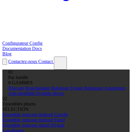
Configurateur
Config
Documentation
Docs
Blog
Contactez-nous
Contact
01
Par famille
8 GAMMES
Ponçage
Bouchardage
Rabotage
Forage
Rainurage
Aspirateurs
Anti-pénibilité
Produits divers
02
Ensembles phares
SÉLECTION
Ensemble ponçage plafond Gazelle
Ensemble ponçage plafond Eland
Ensemble ponçage mural Mygale
Gazellomur