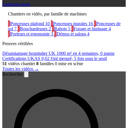
Contactez-nous
Chantiers en vidéo, par famille de machines
Ponceuses plafond
10
Ponceuses murales
16
Ponceuses de
sol
7
Bouchardeuses
2
Rabots
5
Forage et burinage
4
Porteurs et ergonomie
3
Démos et salons
4
Preuves vérifiées
Désamiantage hospitalier UK
1000 m² en 4 semaines, 0 panne
Certifications UKAS
0,02 f/ml mesuré, 5 fois sous le seuil
51
vidéos chantier
8
familles
0 mise en scène
Toutes les vidéos →
Rechercher