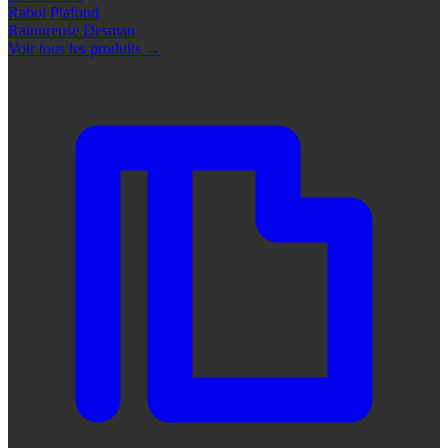
Rabot Plafond
Rainureuse Desman
Voir tous les produits
→